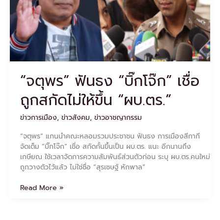
โจ๊ก”
เชื่อ
ถูก
สกัด
ไม่
ให้
ขึ้น
“จตุพร” ฟันธง “บิ๊กโจ๊ก” เชื่อ
“ผบ.ตร.”
ถูกสกัดไม่ให้ขึ้น “ผบ.ตร.”
ข่าวการเมือง
,
ข่าวสังคม
,
ข่าวอาชญากรรม
“จตุพร” แกนนำคณะหลอมรวมประชาชน ฟันธง การเมืองสีกากี
จัดเต็ม “บิ๊กโจ๊ก” เชื่อ สกัดกั้นขึ้นเป็น ผบ.ตร. แนะ อีกนานถึง
เกษียณ ใช้เวลาจัดการความสัมพันธ์ส่วนตัวก่อน ระบุ ผบ.ตร.คนใหม่
ถูกวางตัวไว้แล้ว ไม่ใช่ชื่อ “สุรเชษฐ์ หักพาล”
Read More »