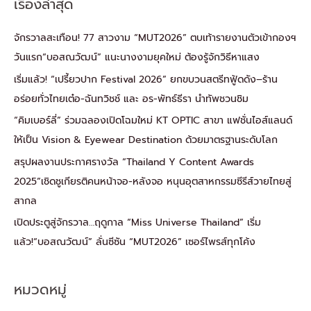
เรื่องล่าสุด
จักรวาลสะเทือน! 77 สาวงาม “MUT2026” ตบเท้ารายงานตัวเข้ากองฯ
วันแรก“บอสณวัฒน์” แนะนางงามยุคใหม่ ต้องรู้จักวิธีหาแสง
เริ่มแล้ว! “เปรี้ยวปาก Festival 2026” ยกขบวนสตรีทฟู้ดดัง–ร้าน
อร่อยทั่วไทยเต๋อ-ฉันทวิชช์ และ อร-พัทธ์ธีรา นำทัพชวนชิม
“คิมเบอร์ลี่” ร่วมฉลองเปิดโฉมใหม่ KT OPTIC สาขา แฟชั่นไอส์แลนด์
ให้เป็น Vision & Eyewear Destination ด้วยมาตรฐานระดับโลก
สรุปผลงานประกาศรางวัล “Thailand Y Content Awards
2025”เชิดชูเกียรติคนหน้าจอ-หลังจอ หนุนอุตสาหกรรมซีรีส์วายไทยสู่
สากล
เปิดประตูสู่จักรวาล…ฤดูกาล “Miss Universe Thailand” เริ่ม
แล้ว!“บอสณวัฒน์” ลั่นซีซัน “MUT2026” เซอร์ไพรส์ทุกโค้ง
หมวดหมู่