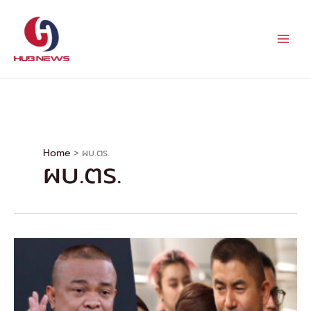
Skip
to
content
Home
ผบ.ตร.
ผบ.ตร.
“จตุ
พร”
ฟัน
ธง
“บิ๊ก