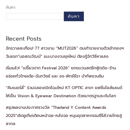
ค้นหา
ค้นหา
Recent Posts
จักรวาลสะเทือน! 77 สาวงาม “MUT2026” ตบเท้ารายงานตัวเข้ากองฯ
วันแรก“บอสณวัฒน์” แนะนางงามยุคใหม่ ต้องรู้จักวิธีหาแสง
เริ่มแล้ว! “เปรี้ยวปาก Festival 2026” ยกขบวนสตรีทฟู้ดดัง–ร้าน
อร่อยทั่วไทยเต๋อ-ฉันทวิชช์ และ อร-พัทธ์ธีรา นำทัพชวนชิม
“คิมเบอร์ลี่” ร่วมฉลองเปิดโฉมใหม่ KT OPTIC สาขา แฟชั่นไอส์แลนด์
ให้เป็น Vision & Eyewear Destination ด้วยมาตรฐานระดับโลก
สรุปผลงานประกาศรางวัล “Thailand Y Content Awards
2025”เชิดชูเกียรติคนหน้าจอ-หลังจอ หนุนอุตสาหกรรมซีรีส์วายไทยสู่
สากล