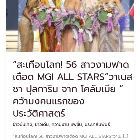
ฟาด
เดือด
MGI
ALL
STARS“วา
เนส
ซา
ปุ
ลการิ
“สะเทือนโลก! 56 สาวงามฟาด
น
จาก
เดือด MGI ALL STARS“วาเนส
โคลัมเบีย
”
ซา ปุลการิน จาก โคลัมเบีย ”
คว้า
มง
คว้ามงคนแรกของ
คน
แรก
ประวัติศาสตร์
ของ
ประวัติศาสตร์
ข่าวบันเทิง
,
ข่าวเด่น
,
ความงาม แฟชั่น
,
ประชาสัมพันธ์
“สะเทือนโลก! 56 สาวงามฟาดเดือด MGI ALL STARS“วาเน […]