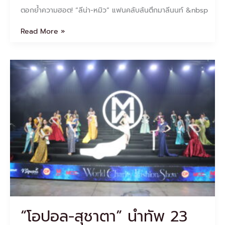
ตอกย้ำความฮอต! “ลีน่า-หมิว” แฟนคลับล้นตึกมาลีนนท์ &nbsp
Read More »
“โอ
ปอล-
สุชา
ตา”
นำ
ทัพ
23
สาว
งาม
MWT
2026
พลิก
โฉม
ผ้า
“โอปอล-สุชาตา” นำทัพ 23
ไทย
ชู