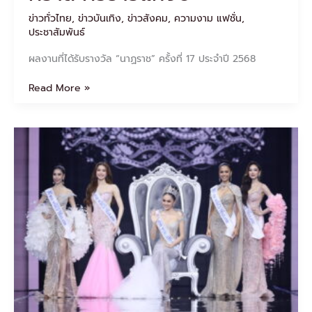
คว้า
ข่าวทั่วไทย
,
ข่าวบันเทิง
,
ข่าวสังคม
,
ความงาม แฟชั่น
,
ละคร
ประชาสัมพันธ์
ยาว
แห่ง
ผลงานที่ได้รับรางวัล “นาฏราช” ครั้งที่ 17 ประจำปี 2568
ปี
Read More »
งดงาม
ทรง
พลัง!!
“น้ำ
ผึ้ง-
กานต์
ธีรา”คว้า
ม
งมิส
เวิลด์-
ไทย
แลนด์
2026