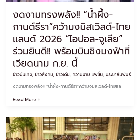
“โอ
งดงามทรงพลัง!! “น้ำผึ้ง-
ปอล-
จู
กานต์ธีรา”คว้ามงมิสเวิลด์-ไทย
เลีย”
ร่วม
แลนด์ 2026 “โอปอล-จูเลีย”
ยินดี!!
พร้อม
ร่วมยินดี!! พร้อมบินชิงมงฟ้าที่
บิน
ชิ
เวียดนาม ก.ย. นี้
งมง
ฟ้า
ข่าวบันเทิง
,
ข่าวสังคม
,
ข่าวเด่น
,
ความงาม แฟชั่น
,
ประชาสัมพันธ์
ที่
เวียดนาม
งดงามทรงพลัง!! “น้ำผึ้ง-กานต์ธีรา”คว้ามงมิสเวิลด์-ไทยแล
ก.ย.
นี้
Read More »
ตอกย้ำ
ความ
ฮอต!
“ลี