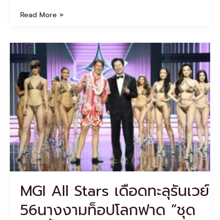
Read More »
MGI
All
Stars
เดือด
ทะลุ
รันเวย์
56นา
งงามท็อป
โลก
ฟาด
“ชุด
ว่าย
น้ำ”
โกย
MGI All Stars เดือดทะลุรันเวย์
คะแนน
กรรมการ-
56นางงามท็อปโลกฟาด “ชุด
ลุ้น