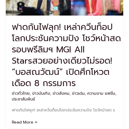
ความ
ปัง
โชว์
หน้า
ฟาดกันไฟลุก! เหล่าควีนท็อป
สด
รอบ
โลกประชันความปัง โชว์หน้าสด
พรี
ลิมฯ
รอบพรีลิมฯ MGI All
MGI
All
Starsสวยอย่างเดียวไม่รอด!
Starsสวย
อย่าง
“บอสณวัฒน์” เปิดศึกโหวต
เดียว
ไม่
เดือด 8 กรรมการ
รอด!
“บอส
ข่าวทั่วไทย
,
ข่าวบันเทิง
,
ข่าวสังคม
,
ข่าวเด่น
,
ความงาม แฟชั่น
,
ณ
ประชาสัมพันธ์
วัฒน์”
เปิด
ฟาดกันไฟลุก! เหล่าควีนท็อปโลกประชันความปัง โชว์หน้าสด ร
ศึก
โหวต
Read More »
เดือด