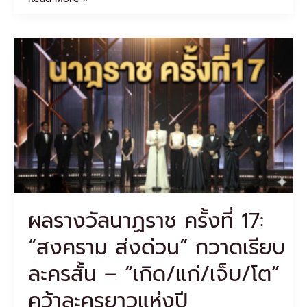
ผล
รางวัล
นาฏ
ราช
ครั้ง
ที่
17:
“สงคราม
ส่ง
ด่วน”
กวาด
เรียบ
ผลรางวัลนาฏราช ครั้งที่ 17:
ละคร
สั้น
“สงคราม ส่งด่วน” กวาดเรียบ
–
“เกิด/
ละครสั้น – “เกิด/แก่/เจ็บ/โต”
แก่/
เจ็บ/
คว้าละครยาวแห่งปี
โต”