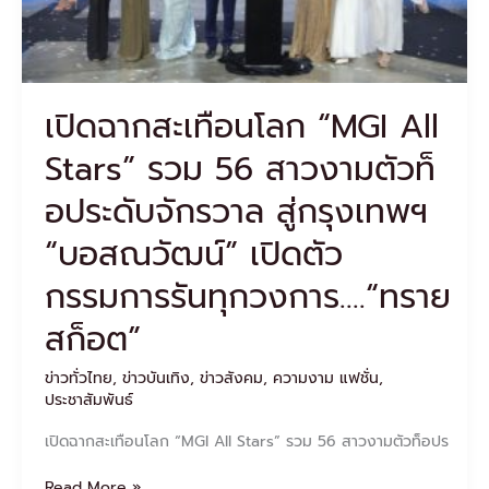
สาว
งาม
ตัว
ท็
อปร
เปิดฉากสะเทือนโลก “MGI All
ะ
ดับ
Stars” รวม 56 สาวงามตัวท็
จักรวาล
สู่
อประดับจักรวาล สู่กรุงเทพฯ
กรุงเทพฯ
“บอสณวัฒน์” เปิดตัว
“บอส
ณ
กรรมการรันทุกวงการ….“ทราย
วัฒน์”
เปิด
สก็อต”
ตัว
กรรมการ
ข่าวทั่วไทย
,
ข่าวบันเทิง
,
ข่าวสังคม
,
ความงาม แฟชั่น
,
รัน
ประชาสัมพันธ์
ทุก
วงการ….“ทราย
เปิดฉากสะเทือนโลก “MGI All Stars” รวม 56 สาวงามตัวท็อปร
สก็อต”
Read More »