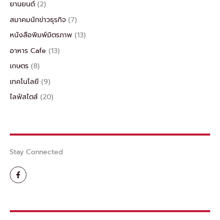
ยานยนต์
(2)
สมาคมนักข่าวธุรกิจ
(7)
หนังสือพิมพ์มิตรภาพ
(13)
อาหาร Cafe
(13)
เกษตร
(8)
เทคโนโลยี
(9)
ไลฟ์สไตส์
(20)
Stay Connected
F
a
c
e
b
o
o
k