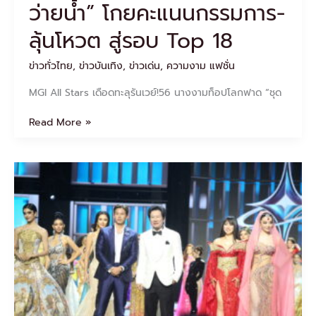
โหวต
ว่ายน้ำ” โกยคะแนนกรรมการ-
สู่
ลุ้นโหวต สู่รอบ Top 18
รอบ
Top
18
ข่าวทั่วไทย
,
ข่าวบันเทิง
,
ข่าวเด่น
,
ความงาม แฟชั่น
MGI All Stars เดือดทะลุรันเวย์!56 นางงามท็อปโลกฟาด “ชุด
Read More »
ฟาด
กัน
ไฟ
ลุก!
เห
ล่า
ควีน
ท็อป
โลก
ประชัน