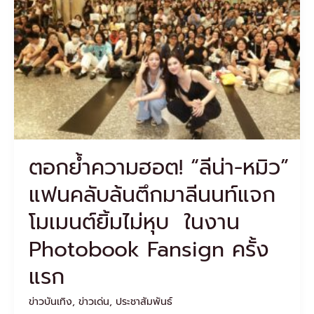
น่า-
หมิว”
แฟน
คลับ
ล้น
ตึก
มาลี
นนท์
แจก
โมเมนต์
ตอกย้ำความฮอต! “ลีน่า-หมิว”
ยิ้ม
ไม่
แฟนคลับล้นตึกมาลีนนท์แจก
หุบ
ใน
โมเมนต์ยิ้มไม่หุบ ในงาน
งาน
Photobook
Photobook Fansign ครั้ง
Fansign
ครั้ง
แรก
แรก
ข่าวบันเทิง
,
ข่าวเด่น
,
ประชาสัมพันธ์