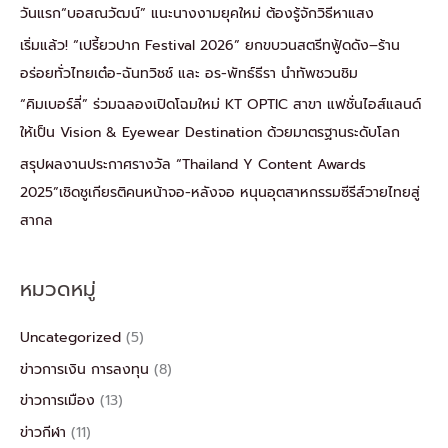
วันแรก“บอสณวัฒน์” แนะนางงามยุคใหม่ ต้องรู้จักวิธีหาแสง
เริ่มแล้ว! “เปรี้ยวปาก Festival 2026” ยกขบวนสตรีทฟู้ดดัง–ร้าน
อร่อยทั่วไทยเต๋อ-ฉันทวิชช์ และ อร-พัทธ์ธีรา นำทัพชวนชิม
“คิมเบอร์ลี่” ร่วมฉลองเปิดโฉมใหม่ KT OPTIC สาขา แฟชั่นไอส์แลนด์
ให้เป็น Vision & Eyewear Destination ด้วยมาตรฐานระดับโลก
สรุปผลงานประกาศรางวัล “Thailand Y Content Awards
2025”เชิดชูเกียรติคนหน้าจอ-หลังจอ หนุนอุตสาหกรรมซีรีส์วายไทยสู่
สากล
หมวดหมู่
Uncategorized
(5)
ข่าวการเงิน การลงทุน
(8)
ข่าวการเมือง
(13)
ข่าวกีฬา
(11)