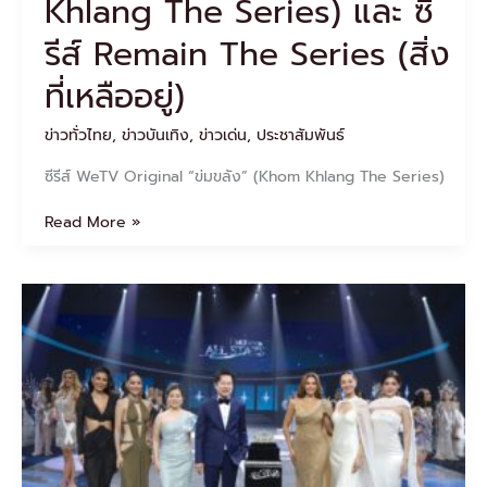
Khlang The Series) และ ซี
Khlang
The
รีส์ Remain The Series (สิ่ง
Series)
ที่เหลืออยู่)
และ
ซี
รีส์
ข่าวทั่วไทย
,
ข่าวบันเทิง
,
ข่าวเด่น
,
ประชาสัมพันธ์
Remain
The
ซีรีส์ WeTV Original “ข่มขลัง” (Khom Khlang The Series)
Series
(สิ่ง
Read More »
ที่
เหลือ
อยู่)
เปิด
ฉาก
สะเทือน
โลก
“MGI
All
Stars”
รวม
56