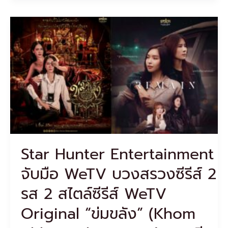
8
กรรมการ
Star
Hunter
Entertainment
จับ
มือ
WeTV
บวงสรวง
ซี
รีส์
2
รส
2
Star Hunter Entertainment
สไตล์
ซี
จับมือ WeTV บวงสรวงซีรีส์ 2
รีส์
WeTV
รส 2 สไตล์ซีรีส์ WeTV
Original
“ข่ม
Original “ข่มขลัง” (Khom
ขลัง”
(Khom