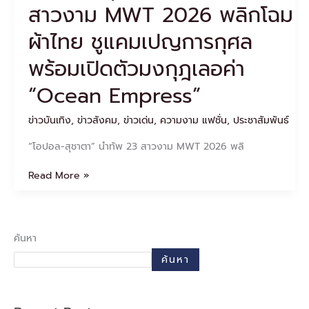
สาวงาม MWT 2026 พลิกโฉม
แคมเปญ
การ
ผ้าไทย ชูแคมเปญการกุศล
กุศล
พร้อม
พร้อมเปิดตัวมงกุฎเลอค่า
เปิด
ตัว
“Ocean Empress”
มงกุฎ
เลอ
ข่าวบันเทิง
,
ข่าวสังคม
,
ข่าวเด่น
,
ความงาม แฟชั่น
,
ประชาสัมพันธ์
ค่า
“Ocean
“โอปอล-สุชาตา” นำทัพ 23 สาวงาม MWT 2026 พลิ
Empress”
Read More »
ค้นหา
ค้นหา