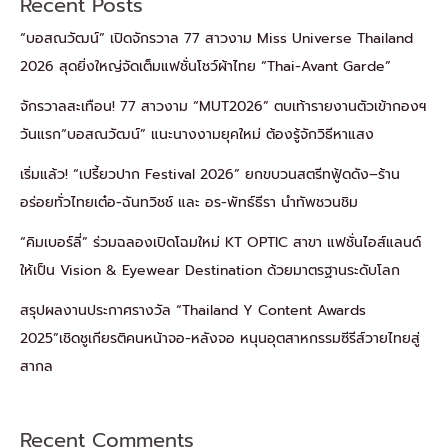
Recent Posts
“บอสณวัฒน์” เปิดจักรวาล 77 สาวงาม Miss Universe Thailand
2026 สุดยิ่งใหญ่จัดเต็มแฟชั่นโชว์ผ้าไทย “Thai-Avant Garde”
จักรวาลสะเทือน! 77 สาวงาม “MUT2026” ตบเท้ารายงานตัวเข้ากองฯ
วันแรก“บอสณวัฒน์” แนะนางงามยุคใหม่ ต้องรู้จักวิธีหาแสง
เริ่มแล้ว! “เปรี้ยวปาก Festival 2026” ยกขบวนสตรีทฟู้ดดัง–ร้าน
อร่อยทั่วไทยเต๋อ-ฉันทวิชช์ และ อร-พัทธ์ธีรา นำทัพชวนชิม
“คิมเบอร์ลี่” ร่วมฉลองเปิดโฉมใหม่ KT OPTIC สาขา แฟชั่นไอส์แลนด์
ให้เป็น Vision & Eyewear Destination ด้วยมาตรฐานระดับโลก
สรุปผลงานประกาศรางวัล “Thailand Y Content Awards
2025”เชิดชูเกียรติคนหน้าจอ-หลังจอ หนุนอุตสาหกรรมซีรีส์วายไทยสู่
สากล
Recent Comments