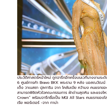
ประวัติศาสตร์หน้าใหม่ ถูกจารึกอีกครั้งบนเวทีนางงามร
6 ศูนย์การค้า Bravo BKK พระราม 9 หลัง บอสณวัฒน์ อิ
เต็ง วาเนสซา ปุลการิน จาก โคลัมเบีย คว้ามง คนแรกของปร
สามารถพิชิตหัวใจคณะกรรมการ ฝ่าด่านสุดหิน และแรงโ
Crown” พร้อมจารึกชื่อเป็น MGI All Stars คนแรกของ
เรีย พอร์เตอร์ -จาก กาน่า