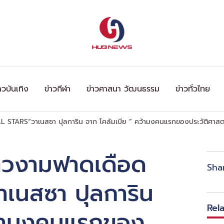
าวบันเทิง
ข่าวกีฬา
ข่าวศาสนา วัฒนธรรม
ข่าวทั่วไทย
 STARS“วาเนสซา ปุลการิน จาก โคลัมเบีย ” คว้ามงคนแรกของประวัติศาสต
สาวงามฟาดเดือด
Sha
เนสซา ปุลการิน
Rel
คว้ามงคนแรกของ