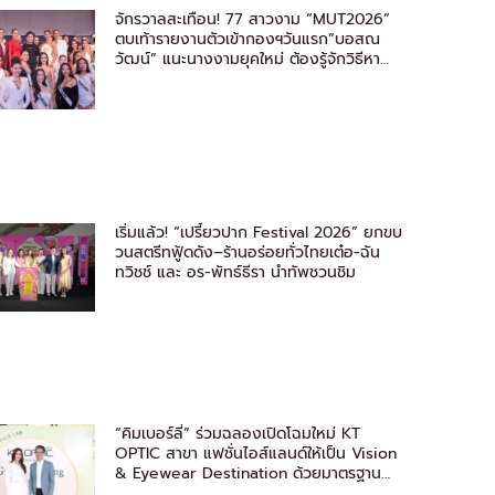
จักรวาลสะเทือน! 77 สาวงาม “MUT2026”
ตบเท้ารายงานตัวเข้ากองฯวันแรก“บอสณ
วัฒน์” แนะนางงามยุคใหม่ ต้องรู้จักวิธีหา
แสง
เริ่มแล้ว! “เปรี้ยวปาก Festival 2026” ยกขบ
วนสตรีทฟู้ดดัง–ร้านอร่อยทั่วไทยเต๋อ-ฉัน
ทวิชช์ และ อร-พัทธ์ธีรา นำทัพชวนชิม
“คิมเบอร์ลี่” ร่วมฉลองเปิดโฉมใหม่ KT
OPTIC สาขา แฟชั่นไอส์แลนด์ให้เป็น Vision
& Eyewear Destination ด้วยมาตรฐาน
ระดับโลก