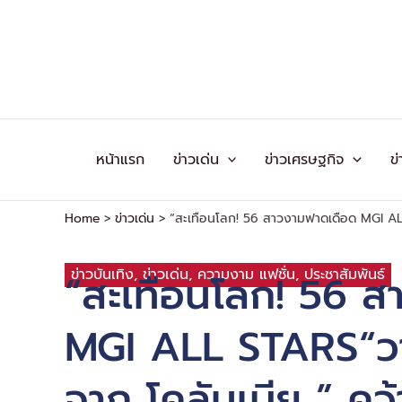
Skip
to
content
หน้าแรก
ข่าวเด่น
ข่าวเศรษฐกิจ
ข่
Home
ข่าวเด่น
“สะเทือนโลก! 56 สาวงามฟาดเดือด MGI ALL
ข่าวบันเทิง
,
ข่าวเด่น
,
ความงาม แฟชั่น
,
ประชาสัมพันธ์
“สะเทือนโลก! 56 
MGI ALL STARS“วา
จาก โคลัมเบีย ” 