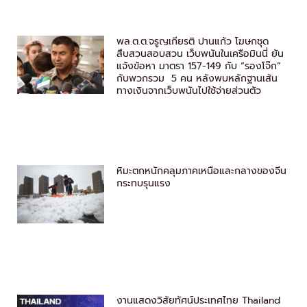
พล.ต.ต.จรูญเกียรติ ปานแก้ว โฆษกชุด
สืบสวนสอบสวน เว็บพนันในเครือมินนี่ ยัน
แจ้งข้อหา มาตรา 157-149 กับ “รองโจ๊ก”
กับพวกรวม 5 คน หลังพบหลักฐานเส้น
ทางเงินจากเว็บพนันไปใช้จ่ายส่วนตัว
หิมะตกหนักคลุมภาคเหนือและกลางของจีน
กระทบรุนแรง
งานแสดงวิสัยทัศน์ประเทศไทย Thailand