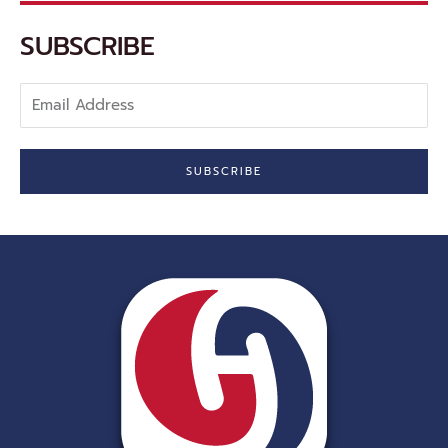
o
k
-
SUBSCRIBE
f
Email
Address
SUBSCRIBE