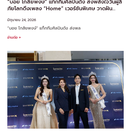
“บอย โกสิยพงษ์” แท็กทีมศิลปินดัง ส่งพลังใจวันผู้ลี้
ภัยโลกดึงเพลง “Home” เวอร์ชันพิเศษ วาดฝัน
สันติภาพผ่านศิลปะเด็ก
มิถุนายน 24, 2026
“บอย โกสิยพงษ์” แท็กทีมศิลปินดัง ส่งพล
อ่านต่อ »