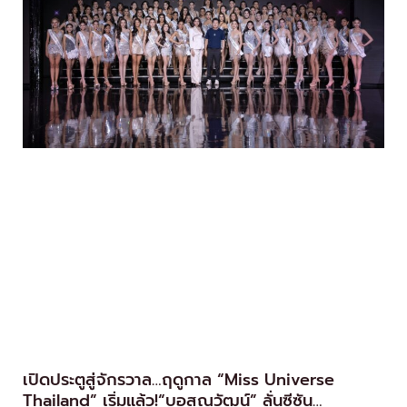
เปิดประตูสู่จักรวาล…ฤดูกาล “Miss Universe
Thailand” เริ่มแล้ว!“บอสณวัฒน์” ลั่นซีซัน