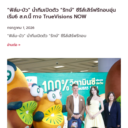
“ฟิล์ม-บัว” นำทีมเปิดตัว “รักษ์” ซีรีส์เสิร์ฟรักอบอุ่น
เริ่ม6 ส.ค.นี้ ทาง TrueVisions NOW
กรกฎาคม 1, 2026
“ฟิล์ม-บัว” นำทีมเปิดตัว “รักษ์” ซีรีส์เสิร์ฟรักอบ
อ่านต่อ »