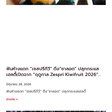
ฟินห้างแตก “เซสปรีกีวี” ดึง“ชาลอต” ปลุกกระแส
เฮลตี้เปิดฉาก “ฤดูกาล Zespri Kiwifruit 2026”
เซอร์ไพรส์จัดเต็ม!
มิถุนายน 28, 2026
ฟินห้างแตก “เซสปรีกีวี” ดึง“ชาลอต” ปลุกกระแสเฮลตี้
อ่านต่อ »