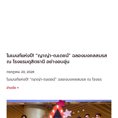
โมเมนท์แห่งปี! “ญาญ่า-ณเดชน์” ฉลองมงคลสมรส
ณ โรงแรมดุสิตธานี อย่างอบอุ่น
กรกฎาคม 20, 2026
โมเมนท์แห่งปี! “ญาญ่า-ณเดชน์” ฉลองมงคลสมรส ณ โรงแร
อ่านต่อ »