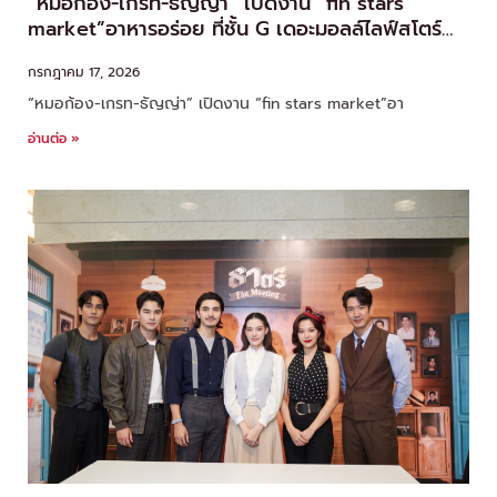
“หมอก้อง-เกรท-ธัญญ่า” เปิดงาน “fin stars
market”อาหารอร่อย ที่ชั้น G เดอะมอลล์ไลฟ์สโตร์
บางกะปิ
กรกฎาคม 17, 2026
“หมอก้อง-เกรท-ธัญญ่า” เปิดงาน “fin stars market”อา
อ่านต่อ »