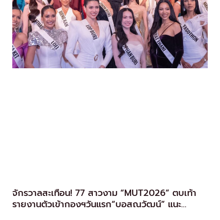
จักรวาลสะเทือน! 77 สาวงาม “MUT2026” ตบเท้า
รายงานตัวเข้ากองฯวันแรก“บอสณวัฒน์” แนะ
นางงามยุคใหม่ ต้องรู้จักวิธีหาแสง