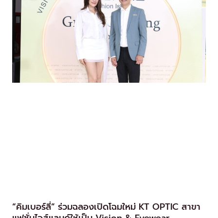
“คิมเบอร์ลี่” ร่วมฉลองเปิดโฉมใหม่ KT OPTIC สาขา