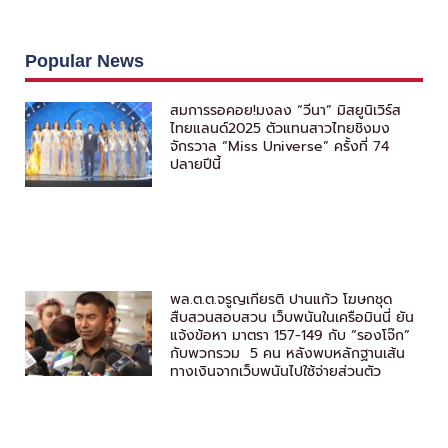
Popular News
สมการรอคอย!มงลง “วีนา” มิสยูนิเวิร์ส
ไทยแลนด์2025 ตัวแทนสาวไทยชิงมง
จักรวาล “Miss Universe” ครั้งที่ 74
ปลายปีนี้
พล.ต.ต.จรูญเกียรติ ปานแก้ว โฆษกชุด
สืบสวนสอบสวน เว็บพนันในเครือมินนี่ ยัน
แจ้งข้อหา มาตรา 157-149 กับ “รองโจ๊ก”
กับพวกรวม 5 คน หลังพบหลักฐานเส้น
ทางเงินจากเว็บพนันไปใช้จ่ายส่วนตัว