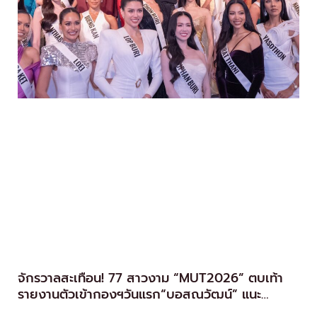
จักรวาลสะเทือน! 77 สาวงาม “MUT2026” ตบเท้า
รายงานตัวเข้ากองฯวันแรก“บอสณวัฒน์” แนะ
นางงามยุคใหม่ ต้องรู้จักวิธีหาแสง