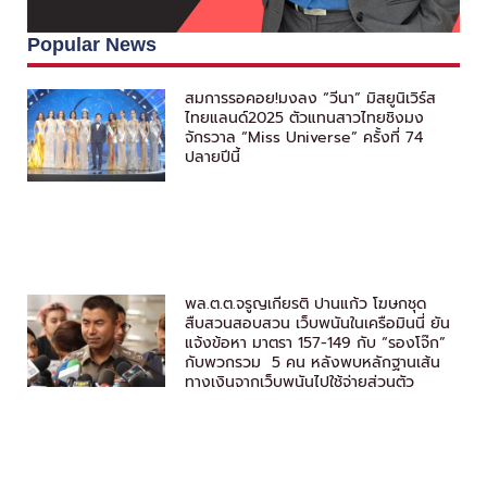
Popular News
สมการรอคอย!มงลง “วีนา” มิสยูนิเวิร์ส
ไทยแลนด์2025 ตัวแทนสาวไทยชิงมง
จักรวาล “Miss Universe” ครั้งที่ 74
ปลายปีนี้
พล.ต.ต.จรูญเกียรติ ปานแก้ว โฆษกชุด
สืบสวนสอบสวน เว็บพนันในเครือมินนี่ ยัน
แจ้งข้อหา มาตรา 157-149 กับ “รองโจ๊ก”
กับพวกรวม 5 คน หลังพบหลักฐานเส้น
ทางเงินจากเว็บพนันไปใช้จ่ายส่วนตัว