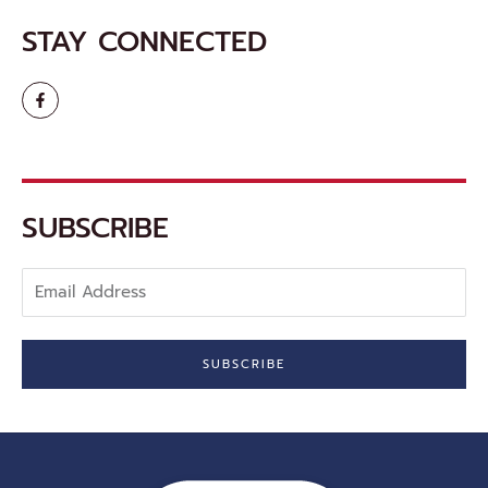
STAY CONNECTED
F
a
c
e
b
o
o
k
-
SUBSCRIBE
f
Email
Address
SUBSCRIBE