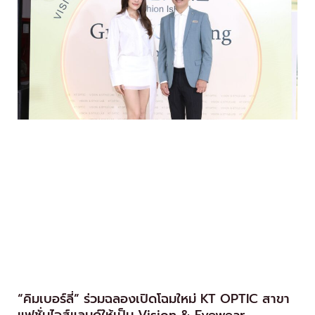
“คิมเบอร์ลี่” ร่วมฉลองเปิดโฉมใหม่ KT OPTIC สาขา