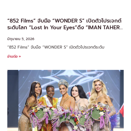
“852 Films” จับมือ “WONDER S” เปิดตัวโปรเจกต์
ระดับโลก “Lost In Your Eyes”ดึง “IMAN TAHERI”
ปรากฏตัวในไทย!! กระทบไหล่เซเลบฮ่องกง “โจซี โฮ –
มิถุนายน 5, 2026
คอนรอย ชาน
“852 Films” จับมือ “WONDER S” เปิดตัวโปรเจกต์ระดับ
อ่านต่อ »