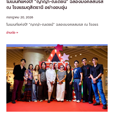
โมเมนท์แห่งปี! “ญาญ่า-ณเดชน์” ฉลองมงคลสมรส
ณ โรงแรมดุสิตธานี อย่างอบอุ่น
กรกฎาคม 20, 2026
โมเมนท์แห่งปี! “ญาญ่า-ณเดชน์” ฉลองมงคลสมรส ณ โรงแร
อ่านต่อ »