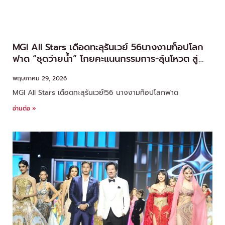
MGI All Stars เดือดทะลุรันเวย์ 56นางงามท็อปโลก
ฟาด “ชุดว่ายน้ำ” โกยคะแนนกรรมการ-ลุ้นโหวต สู่
รอบ Top 18
พฤษภาคม 29, 2026
MGI All Stars เดือดทะลุรันเวย์!56 นางงามท็อปโลกฟาด
อ่านต่อ »