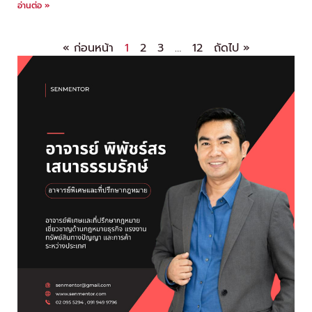
อ่านต่อ »
« ก่อนหน้า
1
2
3
…
12
ถัดไป »