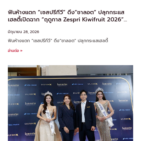
ฟินห้างแตก “เซสปรีกีวี” ดึง“ชาลอต” ปลุกกระแส
เฮลตี้เปิดฉาก “ฤดูกาล Zespri Kiwifruit 2026”
เซอร์ไพรส์จัดเต็ม!
มิถุนายน 28, 2026
ฟินห้างแตก “เซสปรีกีวี” ดึง“ชาลอต” ปลุกกระแสเฮลตี้
อ่านต่อ »