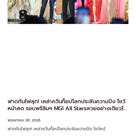
ฟาดกันไฟลุก! เหล่าควีนท็อปโลกประชันความปัง โชว์
หน้าสด รอบพรีลิมฯ MGI All Starsสวยอย่างเดียวไม่
รอด! “บอสณวัฒน์” เปิดศึกโหวตเดือด 8 กรรมการ
พฤษภาคม 28, 2026
ฟาดกันไฟลุก! เหล่าควีนท็อปโลกประชันความปัง โชว์หน้