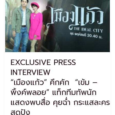
“เมืองแก้ว” คึกคัก
“เข้ม
–
พิ้งค์
พลอย”
แท็ก
ทีม
ทัพ
นัก
แสดง
พบ
EXCLUSIVE PRESS
สื่อ
คุย
INTERVIEW
ฉ่ำ
กระแส
“เมืองแก้ว” คึกคัก “เข้ม –
ละคร
พิ้งค์พลอย” แท็กทีมทัพนัก
สุด
ปัง
แสดงพบสื่อ คุยฉ่ำ กระแสละคร
สุดปัง