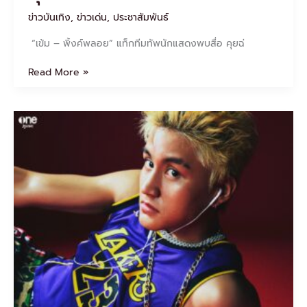
ข่าวบันเทิง
,
ข่าวเด่น
,
ประชาสัมพันธ์
“เข้ม – พิ้งค์พลอย” แท็กทีมทัพนักแสดงพบสื่อ คุยฉ่
Read More »
“บูม
สหรัฐ”
ปล่อย
เพลง
เต็ม
“BABY
BAMBI”ตาม
คำ
เรียก
ร้อง
จาก
แฟน
ซี
รีส์