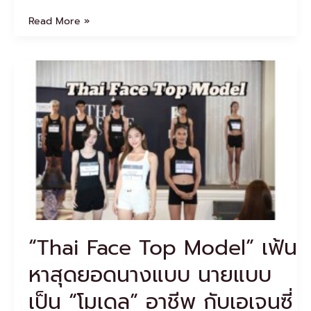
Read More »
“Thai
Face
Top
Model”
เฟ้น
หา
สุด
ยอด
นาง
แบบ
นาย
แบบ
“Thai Face Top Model” เฟ้น
เป็น
“โมเดล”
หาสุดยอดนางแบบ นายแบบ
อาชีพ
กับ
เป็น “โมเดล” อาชีพ กับเอเจนซี่
เอ