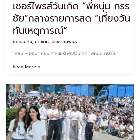
เซอร์ไพรส์วันเกิด “พี่หนุ่ม กรร
ทัน
เหตุการณ์”
ชัย”กลางรายการสด “เที่ยงวัน
ทันเหตุการณ์”
ข่าวบันเทิง
,
ข่าวเด่น
,
ประชาสัมพันธ์
“หลิง – ออม” หอบเค้กเซอร์ไพรส์วันเกิด “พี่หนุ่ม กรรชัย”
Read More »
“หลิง
–
ออม”
นำ
ทีม
บวงสรวง
ซี
รีส์
“เพียง