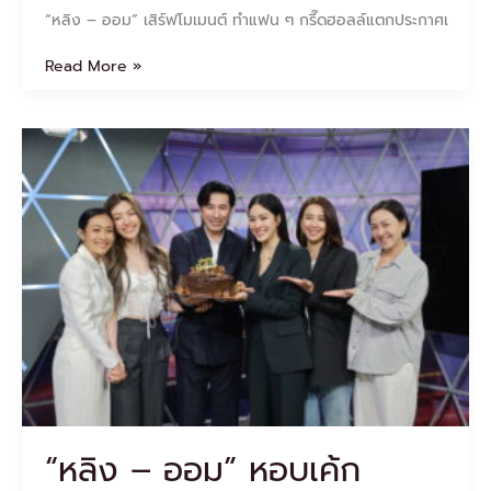
“หลิง – ออม” เสิร์ฟโมเมนต์ ทำแฟน ๆ กรี๊ดฮอลล์แตกประกาศเ
Read More »
“หลิง
–
ออม”
หอบ
เค้ก
เซอร์ไพรส์
วัน
เกิด
“พี่
หนุ่ม
กรร
ชัย”กลาง
รายการ
สด
“หลิง – ออม” หอบเค้ก
“เที่ยง
วัน