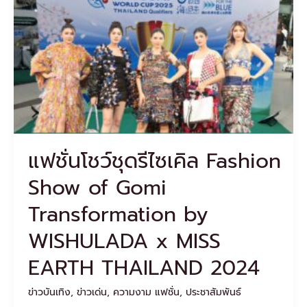
ใจ!
ชุด
รีไซเคิล
Fashion
Show
of
Gomi
Transformation
by
WISHULADA
x
แฟชั่นโชว์ชุดรีไซเคิล Fashion
MISS
EARTH
Show of Gomi
THAILAND
2024
Transformation by
WISHULADA x MISS
EARTH THAILAND 2024
ข่าวบันเทิง
,
ข่าวเด่น
,
ความงาม แฟชั่น
,
ประชาสัมพันธ์