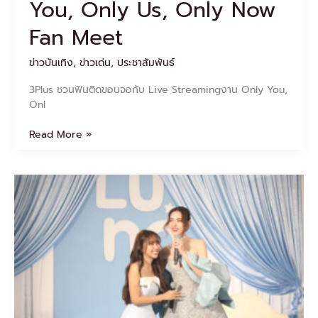
You, Only Us, Only Now
Meet
Fan Meet
ข่าวบันเทิง
,
ข่าวเด่น
,
ประชาสัมพันธ์
3Plus ชวนฟินติดขอบจอกับ Live Streamingงาน Only You,
Onl
Read More »
“LUNA”
แบรนด์
เครื่อง
สำอาง
ชื่อ
ดัง
ของ
ไทย
เปิด
ตัว