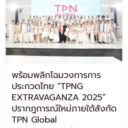
โฉม
วงการ
การ
ประกวด
ไทย
“TPNG
EXTRAVAGANZA
2025”
ปราก
ฎ
การณ์
ใหม่
พร้อมพลิกโฉมวงการการ
ภาย
ใต้
ประกวดไทย “TPNG
สังกัด
TPN
EXTRAVAGANZA 2025”
Global
ปรากฎการณ์ใหม่ภายใต้สังกัด
TPN Global