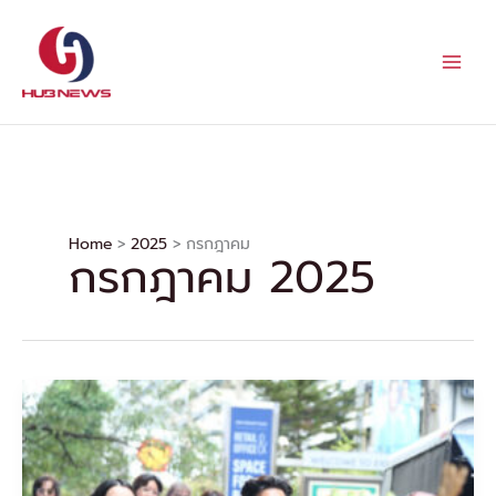
Skip
to
content
Home
2025
กรกฎาคม
กรกฎาคม 2025
“เข้ม-
มุกดา”
ควง
คู่
เปิด