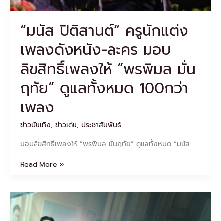
ลิขสิทธิ์
เพลง
“มนัส ปิติสานต์“ ครูนักแต่ง
ให้
”พร
เพลงดังหนัง-ละคร มอบ
พิมล
มั่น
ลิขสิทธิ์เพลงให้ ”พรพิมล มั่น
ฤทัย”
ดูแล
ฤทัย” ดูแลทั้งหมด 100กว่า
ทั้งหมด
100กว่า
เพลง
เพลง
ข่าวบันเทิง
,
ข่าวเด่น
,
ประชาสัมพันธ์
มอบลิขสิทธิ์เพลงให้ ”พรพิมล มั่นฤทัย” ดูแลทั้งหมด “มนัส
Read More »
EXCLUSIVE
PRESS
INTERVIEW