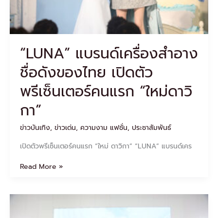
พรีเซ็นเตอร์
คน
แรก
“ใหม่
“LUNA” แบรนด์เครื่องสำอาง
ดา
วิกา”
ชื่อดังของไทย เปิดตัว
พรีเซ็นเตอร์คนแรก “ใหม่ดาวิ
กา”
ข่าวบันเทิง
,
ข่าวเด่น
,
ความงาม แฟชั่น
,
ประชาสัมพันธ์
เปิดตัวพรีเซ็นเตอร์คนแรก “ใหม่ ดาวิกา” “LUNA” แบรนด์เคร
Read More »
พร้อม
พลิก