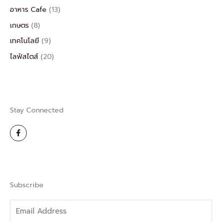
อาหาร Cafe
(13)
เกษตร
(8)
เทคโนโลยี
(9)
ไลฟ์สไตส์
(20)
Stay Connected
F
a
c
e
b
o
o
k
-
Subscribe
f
Email
Address