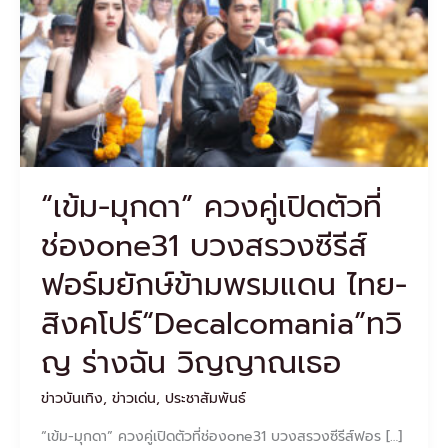
ตัว
ที่
ช่องone31
บวงสรวง
ซี
รีส์
ฟอร์ม
ยักษ์
ข้าม
“เข้ม-มุกดา” ควงคู่เปิดตัวที่
พรมแดน
ไทย-
ช่องone31 บวงสรวงซีรีส์
สิงคโปร์“Decalcomania”ทวิญ
ร่าง
ฟอร์มยักษ์ข้ามพรมแดน ไทย-
ฉัน
วิญญาณ
สิงคโปร์“Decalcomania”ทวิ
เธอ
ญ ร่างฉัน วิญญาณเธอ
ข่าวบันเทิง
,
ข่าวเด่น
,
ประชาสัมพันธ์
“เข้ม-มุกดา” ควงคู่เปิดตัวที่ช่องone31 บวงสรวงซีรีส์ฟอร […]