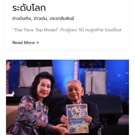
เจน
ระดับโลก
ซี่
ระดับ
ข่าวบันเทิง
,
ข่าวเด่น
,
ประชาสัมพันธ์
โลก
“Thai Face Top Model” ก้าวสู่รอบ 50 คนสุดท้าย ร่วมเป็นส
Read More »
“มนัส
ปิติ
สาน
ต์“
ครู
นัก
แต่ง
เพลง
ดัง
หนัง-
ละคร
มอบ