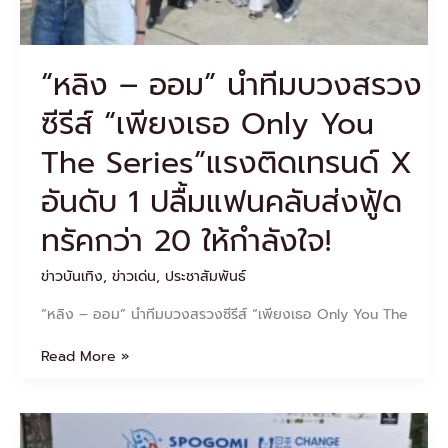
เธอ
Only
You
“หลิง – ออม” นำทีมบวงสรวง
The
Series”แรง
ซีรีส์ “เพียงเธอ Only You
ติด
เท
The Series”แรงติดเทรนด์ X
รนด์
X
อันดับ 1 ปลื้มแฟนคลับส่งฟู้ด
อันดับ
ทรัคกว่า 20 ให้กำลังใจ!
1
ปลื้ม
แฟน
ข่าวบันเทิง
,
ข่าวเด่น
,
ประชาสัมพันธ์
คลับ
“หลิง – ออม” นำทีมบวงสรวงซีรีส์ “เพียงเธอ Only You The
ส่ง
ฟู้ด
Read More »
ทรัค
กว่า
20
ให้
แฟชั่น
กำลัง
โชว์