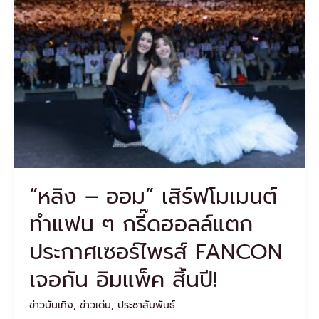
ออม”
เสิร์ฟ
โมเมนต์
ทำ
แฟน
ๆ
กรี๊ด
ฮอลล์
แตก
ประกาศ
เซอร์ไพรส์
FANCON
“หลิง – ออม” เสิร์ฟโมเมนต์
เจอ
กัน
ทำแฟน ๆ กรี๊ดฮอลล์แตก
อิม
แพ็ค
ประกาศเซอร์ไพรส์ FANCON
สิ้น
ปี!
เจอกัน อิมแพ็ค สิ้นปี!
ข่าวบันเทิง
,
ข่าวเด่น
,
ประชาสัมพันธ์