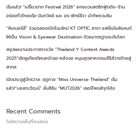
เริ่มแล้ว! “เปรี้ยวปาก Festival 2026” ยกขบวนสตรีทฟู้ดดัง–ร้าน
อร่อยทั่วไทยเต๋อ-ฉันทวิชช์ และ อร-พัทธ์ธีรา นำทัพชวนชิม
“คิมเบอร์ลี่” ร่วมฉลองเปิดโฉมใหม่ KT OPTIC สาขา แฟชั่นไอส์แลนด์
ให้เป็น Vision & Eyewear Destination ด้วยมาตรฐานระดับโลก
สรุปผลงานประกาศรางวัล “Thailand Y Content Awards
2025”เชิดชูเกียรติคนหน้าจอ-หลังจอ หนุนอุตสาหกรรมซีรีส์วายไทยสู่
สากล
เปิดประตูสู่จักรวาล…ฤดูกาล “Miss Universe Thailand” เริ่ม
แล้ว!“บอสณวัฒน์” ลั่นซีซัน “MUT2026” เซอร์ไพรส์ทุกโค้ง
Recent Comments
ไม่มีความเห็นที่จะแสดง