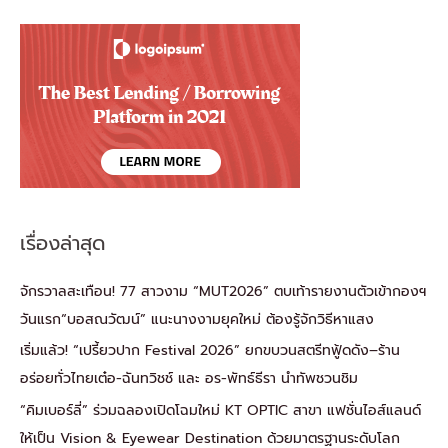
เรื่องล่าสุด
จักรวาลสะเทือน! 77 สาวงาม “MUT2026” ตบเท้ารายงานตัวเข้ากองฯ
วันแรก“บอสณวัฒน์” แนะนางงามยุคใหม่ ต้องรู้จักวิธีหาแสง
เริ่มแล้ว! “เปรี้ยวปาก Festival 2026” ยกขบวนสตรีทฟู้ดดัง–ร้าน
อร่อยทั่วไทยเต๋อ-ฉันทวิชช์ และ อร-พัทธ์ธีรา นำทัพชวนชิม
“คิมเบอร์ลี่” ร่วมฉลองเปิดโฉมใหม่ KT OPTIC สาขา แฟชั่นไอส์แลนด์
ให้เป็น Vision & Eyewear Destination ด้วยมาตรฐานระดับโลก