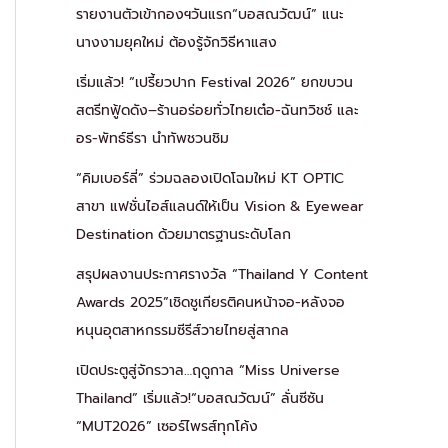
รายงานตัวเข้ากองฯวันแรก“บอสณวัฒน์” แนะ
นางงามยุคใหม่ ต้องรู้จักวิธีหาแสง
เริ่มแล้ว! “เปรี้ยวปาก Festival 2026” ยกขบวน
สตรีทฟู้ดดัง–ร้านอร่อยทั่วไทยเต๋อ-ฉันทวิชช์ และ
อร-พัทธ์ธีรา นำทัพชวนชิม
“คิมเบอร์ลี่” ร่วมฉลองเปิดโฉมใหม่ KT OPTIC
สาขา แฟชั่นไอส์แลนด์ให้เป็น Vision & Eyewear
Destination ด้วยมาตรฐานระดับโลก
สรุปผลงานประกาศรางวัล “Thailand Y Content
Awards 2025”เชิดชูเกียรติคนหน้าจอ-หลังจอ
หนุนอุตสาหกรรมซีรีส์วายไทยสู่สากล
เปิดประตูสู่จักรวาล…ฤดูกาล “Miss Universe
Thailand” เริ่มแล้ว!“บอสณวัฒน์” ลั่นซีซัน
“MUT2026” เซอร์ไพรส์ทุกโค้ง