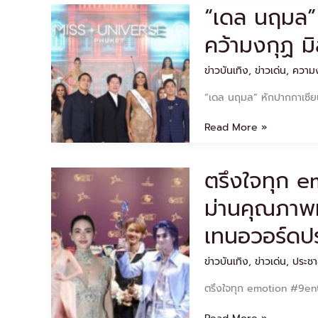
“เดล นฤมล” 
“เดล
นฤมล”
คว้ามงกุฏ มิ
หัก
ปากกา
เซียน!!
ข่าวบันเทิง
,
ข่าวเด่น
,
ความง
เบียด
“เดล นฤมล” หักปากกาเซียน!
ตัว
เต็ง
Read More »
คว้า
ม
งกุฏ
ตรึงใจทุก e
ตรึง
มิส
ใจ
ยูนิเวิร์ส
ม่านคุณภาพห
ทุก
ภูเก็ต
emotion
2025
เทนอวอร์ดป
งาน
ประกาศ
ข่าวบันเทิง
,
ข่าวเด่น
,
ประชา
รางวัล
หน้า
ตรึงใจทุก emotion #9en
ม่าน
คุณภาพ