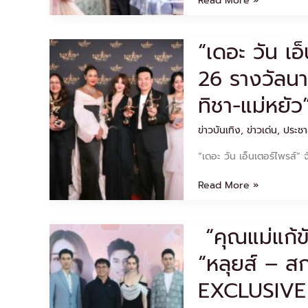
Read More »
หลัง
ม่าน
คุณธรรม
“เดอะ วัน เอ
“เดอะ
“ไนน์
วัน
เอ็น
26 รางวัลนา
เอ็น
เตอร์
เตอร์
เท
ทิชา-แม่หยัว
ไพรส์”
นอ
จัด
วอร์ด
ข่าวบันเทิง
,
ข่าวเด่น
,
ประชา
หนัก
ประจำ
กวาด
ปี
“เดอะ วัน เอ็นเตอร์ไพรส์”
เรียบ
2025”
26
Read More »
รางวัล
นาฏ
ราช
“คุณแม่แก้ข
“คุณ
ครั้ง
แม่
ที่
“หลุยส์ – ส
แก้ขัด”
16“สงคราม
ประเดิม
สมรส-
EXCLUSIVE
จอ
ทิชา-
เสียง
แม่