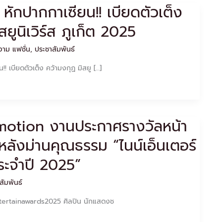
หักปากกาเซียน!! เบียดตัวเต็ง
สยูนิเวิร์ส ภูเก็ต 2025
าม แฟชั่น
,
ประชาสัมพันธ์
! เบียดตัวเต็ง คว้ามงกุฏ มิสยู […]
motion งานประกาศรางวัลหน้า
ลังม่านคุณธรรม “ไนน์เอ็นเตอร์
ระจำปี 2025”
สัมพันธ์
tertainawards2025 ศิลปิน นักแสดงช