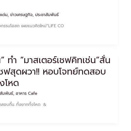
วเด่น
,
ข่าวเศรษฐกิจ
,
ประชาสัมพันธ์
ทวกรรมโอสถ เผยแนวคิดใหม่“LIFE CO
 ทำ “มาสเตอร์เชฟคิทเช่น”สั่น
เชฟสุดผวา!! หอบโจทย์ทดสอบ
ากทั้งโหด
สัมพันธ์
,
อาหาร Cafe
สอบกึ๋น..ทั้งยากทั้งโหด &