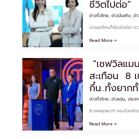
ชีวิตไปต่อ”
แรก
ของ
ข่าวทั่วไทย
,
ข่าวบันเทิง
,
ข่า
“นี
โอ
ปวดแค่ไหนก็ต้องไปต่อ! เ
บัน”
เทว
Read More »
กรรม
โอสถ
เปิด
“เชฟวิลแมน”
“เชฟ
ตัว
วิล
แนวคิด
สะเทือน 8 
แมน”
ใหม่
ทำ
“LIFE
กึ๋น..ทั้งย
“มาส
CONVERGENCE
เต
–
ข่าวทั่วไทย
,
ข่าวเด่น
,
ประชา
อร์
ทุก
เชฟ
รอย
8 เชฟสุดผวา!! หอบโจทย์ทด
คิท
ปวด
เช่น”สั่น
มี
Read More »
สะเทือน
เรื่อง
8
ราว