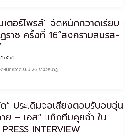
็นเตอร์ไพรส์” จัดหนักกวาดเรียบ
ฏราช ครั้งที่ 16“สงครามสมรส-
”
สัมพันธ์
 จัดหนักกวาดเรียบ 26 รางวัลนาฏ
ัด” ประเดิมจอเสียงตอบรับอบอุ่น
กาย – เอส” แท็กทีมคุยฉ่ำ ใน
 PRESS INTERVIEW