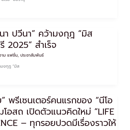
ีนา ปวีนา” คว้ามงกุฎ “มิส
บุรี 2025” สำเร็จ
าม แฟชั่น
,
ประชาสัมพันธ์
ามงกุฎ “มิส
ัย” พรีเซนเตอร์คนแรกของ “นีโอ
มโอสถ เปิดตัวแนวคิดใหม่ “LIFE
E – ทุกรอยปวดมีเรื่องราวให้