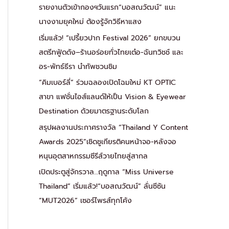
รายงานตัวเข้ากองฯวันแรก“บอสณวัฒน์” แนะ
นางงามยุคใหม่ ต้องรู้จักวิธีหาแสง
เริ่มแล้ว! “เปรี้ยวปาก Festival 2026” ยกขบวน
สตรีทฟู้ดดัง–ร้านอร่อยทั่วไทยเต๋อ-ฉันทวิชช์ และ
อร-พัทธ์ธีรา นำทัพชวนชิม
“คิมเบอร์ลี่” ร่วมฉลองเปิดโฉมใหม่ KT OPTIC
สาขา แฟชั่นไอส์แลนด์ให้เป็น Vision & Eyewear
Destination ด้วยมาตรฐานระดับโลก
สรุปผลงานประกาศรางวัล “Thailand Y Content
Awards 2025”เชิดชูเกียรติคนหน้าจอ-หลังจอ
หนุนอุตสาหกรรมซีรีส์วายไทยสู่สากล
เปิดประตูสู่จักรวาล…ฤดูกาล “Miss Universe
Thailand” เริ่มแล้ว!“บอสณวัฒน์” ลั่นซีซัน
“MUT2026” เซอร์ไพรส์ทุกโค้ง