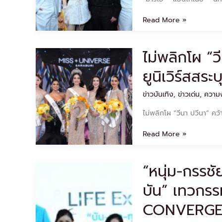
เนีย
ตัว
–
สุด
Read More »
นัท
ปัง
มี
“ใจ
เรีย”
ขัง
ไม่พลิกโผ “ว
ไม่
ออ
เจ้า
พลิก
ร่า
–
ยูนิเวิร์สสระ
โผ
พุ่ง!
นับ8
“วีนา
ร่วม
–
ป
ข่าวบันเทิง
,
ข่าวเด่น
,
ความง
งาน
ผู้
วีนา”
โชว์
บ่าว
ไม่พลิกโผ “วีนา ปวีนา” คว้
คว้า
เครื่อง
สุด
มงกุฎ
ประดับ
ซ่า
Read More »
“มิส
ชั้น
ส์
ยูนิเวิร์ส
สูง
กะ
สระบุรี
“บิวตี้
อี
“หนุ่ม-กรรช
“หนุ่ม-
2025”
เจมส์”
หล่า
กรร
สำเร็จ
ขา
บัน” เทวกรร
ชัย”
ซิ่ง”
พรี
CONVERGENC
เซนเตอร์
คน