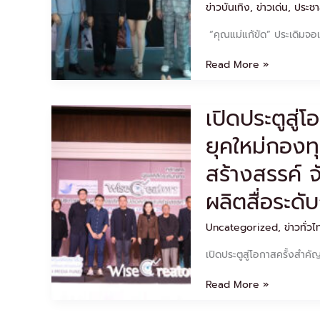
ข่าวบันเทิง
,
ข่าวเด่น
,
ประชา
ตอบ
หยัว”
รับ
“คุณแม่แก้ขัด” ประเดิมจอเ
อบอุ่น
“หลุยส์
Read More »
–
สกาย
–
เปิดประตูสู่
เปิด
เอส”
ประตู
แท็ก
ยุคใหม่กองท
สู่
ทีม
โอกาส
คุย
สร้างสรรค์
ครั้ง
ฉ่ำ
สำคัญ
ใน
ผลิตสื่อระดั
สำหรับ
EXCLUSIVE
นัก
PRESS
Uncategorized
,
ข่าวทั่ว
สื่อสาร
INTERVIEW
ยุค
เปิดประตูสู่โอกาสครั้งสำค
ใหม่
กองทุน
Read More »
พัฒนา
สื่อ