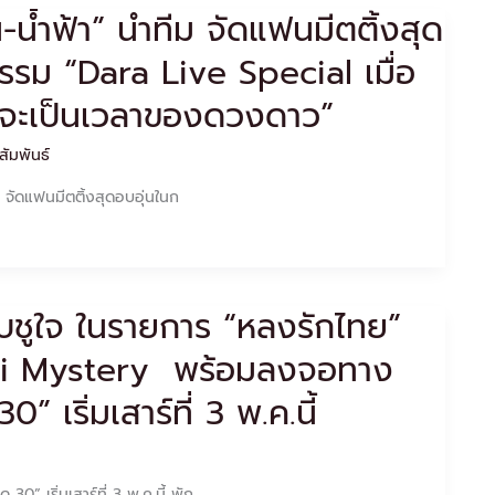
ีน-น้ำฟ้า” นำทีม จัดแฟนมีตติ้งสุด
กรรม “Dara Live Special เมื่อ
ก็จะเป็นเวลาของดวงดาว”
สัมพันธ์
ีม จัดแฟนมีตติ้งสุดอบอุ่นในก
ชุบชูใจ ในรายการ “หลงรักไทย”
ai Mystery พร้อมลงจอทาง
” เริ่มเสาร์ที่ 3 พ.ค.นี้
” เริ่มเสาร์ที่ 3 พ.ค.นี้ พัก