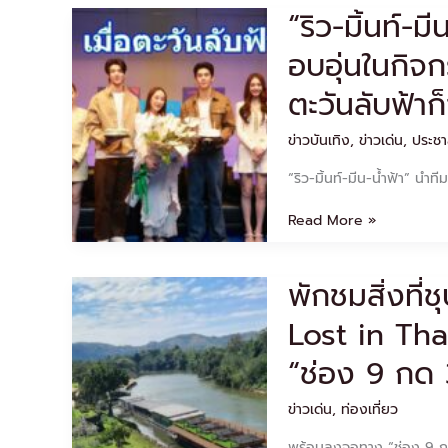
เชฟ
ให้
“ริว-มิ้นท์-ม
“ริว-
สุด
ชีวิต
มิ้
ผวา!!
ไป
อบอุ่นในกิจ
นท์-
หอบ
ต่อ”
มีน-
โจทย์
ตะวันลับฟ้า
น้ำ
ทดสอบ
ฟ้า”
กึ๋น..ทั้ง
ข่าวบันเทิง
,
ข่าวเด่น
,
ประชา
นำ
ยาก
ทีม
ทั้ง
“ริว-มิ้นท์-มีน-น้ำฟ้า” นำท
จัด
โหด
แฟน
Read More »
มี
ต
ติ้ง
พักชมสิ่งที่
พัก
สุด
ชม
อบอุ่น
Lost in Th
สิ่ง
ใน
ที่
กิจกรรม
“ช่อง 9 กด 30
ชุบชู
“Dara
ใจ
Live
ข่าวเด่น
,
ท่องเที่ยว
ใน
Special
รายการ
เมื่อ
พร้อมลงจอทาง “ช่อง 9 กด 30