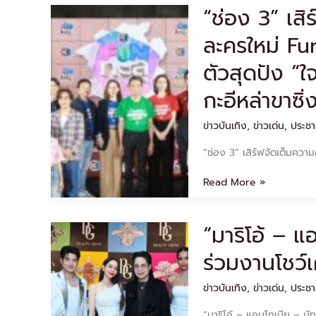
ปลอดภัย
“ช่อง 3” เส
“ช่อง
และ
3”
สร้างสรรค์
ละครใหม่ Fu
เสิร์ฟ
จัด
จัด
อบรม“WISE
ตัวสุดปัง “ใจ
เต็ม
CREATORs
ความ
ผู้
กะอีหล่าขาซิ่
สนุก
ผลิต
ครบ
สื่อ
ข่าวบันเทิง
,
ข่าวเด่น
,
ประชา
รส
ระดับ
กับ
กลาง”
“ช่อง 3” เสิร์ฟจัดเต็มคว
3
ละคร
Read More »
ใหม่
Fun
ทะลุ
“มาริโอ้ – แอ
“มาริ
กล่อง
โอ้
ยก
ร่วมงานโชว์เค
–
ทัพ
แอ
นัก
น
ข่าวบันเทิง
,
ข่าวเด่น
,
ประชา
แสดง
โท
เปิด
“มาริโอ้ – แอนโทเนีย – นัท 