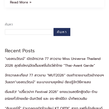
Read More »
ค้นหา
ค้นหา
Recent Posts
“บอสณวัฒน์” เปิดจักรวาล 77 สาวงาม Miss Universe Thailand
2026 สุดยิ่งใหญ่จัดเต็มแฟชั่นโชว์ผ้าไทย “Thai-Avant Garde”
จักรวาลสะเทือน! 77 สาวงาม “MUT2026” ตบเท้ารายงานตัวเข้ากองฯ
วันแรก“บอสณวัฒน์” แนะนางงามยุคใหม่ ต้องรู้จักวิธีหาแสง
เริ่มแล้ว! “เปรี้ยวปาก Festival 2026” ยกขบวนสตรีทฟู้ดดัง–ร้าน
อร่อยทั่วไทยเต๋อ-ฉันทวิชช์ และ อร-พัทธ์ธีรา นำทัพชวนชิม
“คิมเบอร์ลี่” ร่วมฉลองเปิดโฉมใหม่ KT OPTIC สาขา แฟชั่นไอส์แลนด์