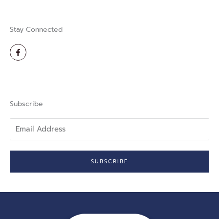
Stay Connected
F
a
c
e
b
o
o
k
-
Subscribe
f
Email
Address
SUBSCRIBE