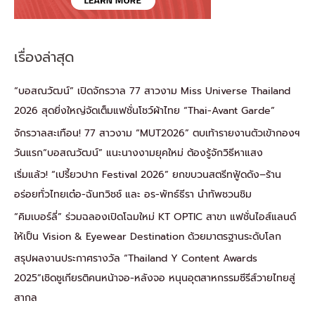
เรื่องล่าสุด
“บอสณวัฒน์” เปิดจักรวาล 77 สาวงาม Miss Universe Thailand
2026 สุดยิ่งใหญ่จัดเต็มแฟชั่นโชว์ผ้าไทย “Thai-Avant Garde”
จักรวาลสะเทือน! 77 สาวงาม “MUT2026” ตบเท้ารายงานตัวเข้ากองฯ
วันแรก“บอสณวัฒน์” แนะนางงามยุคใหม่ ต้องรู้จักวิธีหาแสง
เริ่มแล้ว! “เปรี้ยวปาก Festival 2026” ยกขบวนสตรีทฟู้ดดัง–ร้าน
อร่อยทั่วไทยเต๋อ-ฉันทวิชช์ และ อร-พัทธ์ธีรา นำทัพชวนชิม
“คิมเบอร์ลี่” ร่วมฉลองเปิดโฉมใหม่ KT OPTIC สาขา แฟชั่นไอส์แลนด์
ให้เป็น Vision & Eyewear Destination ด้วยมาตรฐานระดับโลก
สรุปผลงานประกาศรางวัล “Thailand Y Content Awards
2025”เชิดชูเกียรติคนหน้าจอ-หลังจอ หนุนอุตสาหกรรมซีรีส์วายไทยสู่
สากล