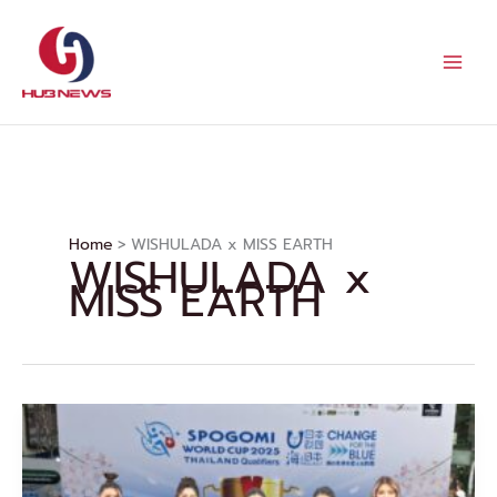
Skip
to
content
Home
WISHULADA x MISS EARTH
WISHULADA x
MISS EARTH
แฟชั่น
โชว์
ชุด
รีไซเคิล