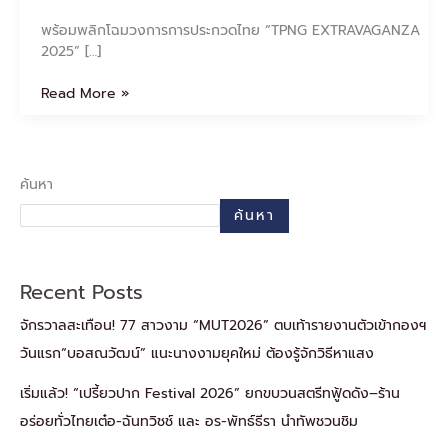
พร้อมพลิกโฉมวงการการประกวดไทย “TPNG EXTRAVAGANZA
2025” […]
Read More »
ค้นหา
ค้นหา
Recent Posts
จักรวาลสะเทือน! 77 สาวงาม “MUT2026” ตบเท้ารายงานตัวเข้ากองฯ
วันแรก“บอสณวัฒน์” แนะนางงามยุคใหม่ ต้องรู้จักวิธีหาแสง
เริ่มแล้ว! “เปรี้ยวปาก Festival 2026” ยกขบวนสตรีทฟู้ดดัง–ร้าน
อร่อยทั่วไทยเต๋อ-ฉันทวิชช์ และ อร-พัทธ์ธีรา นำทัพชวนชิม