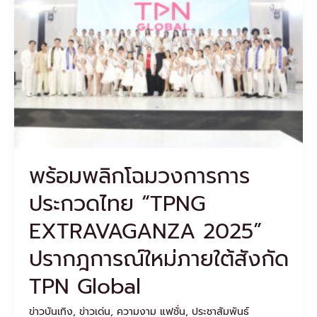
วงการ
การ
ประกวด
ไทย
“TPNG
EXTRAVAGANZA
2025”
ปราก
ฎ
การณ์
ใหม่
พร้อมพลิกโฉมวงการการ
ภาย
ใต้
ประกวดไทย “TPNG
สังกัด
TPN
EXTRAVAGANZA 2025”
Global
ปรากฎการณ์ใหม่ภายใต้สังกัด
TPN Global
ข่าวบันเทิง
,
ข่าวเด่น
,
ความงาม แฟชั่น
,
ประชาสัมพันธ์