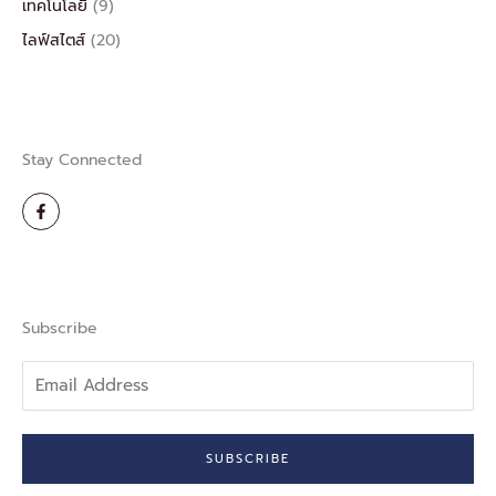
เทคโนโลยี
(9)
ไลฟ์สไตส์
(20)
Stay Connected
F
a
c
e
b
o
o
k
-
Subscribe
f
Email
Address
SUBSCRIBE