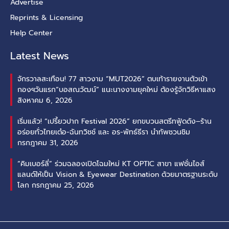
Advertise
Reprints & Licensing
Help Center
Latest News
จักรวาลสะเทือน! 77 สาวงาม “MUT2026” ตบเท้ารายงานตัวเข้า
กองฯวันแรก“บอสณวัฒน์” แนะนางงามยุคใหม่ ต้องรู้จักวิธีหาแสง
สิงหาคม 6, 2026
เริ่มแล้ว! “เปรี้ยวปาก Festival 2026” ยกขบวนสตรีทฟู้ดดัง–ร้าน
อร่อยทั่วไทยเต๋อ-ฉันทวิชช์ และ อร-พัทธ์ธีรา นำทัพชวนชิม
กรกฎาคม 31, 2026
“คิมเบอร์ลี่” ร่วมฉลองเปิดโฉมใหม่ KT OPTIC สาขา แฟชั่นไอส์
แลนด์ให้เป็น Vision & Eyewear Destination ด้วยมาตรฐานระดับ
โลก
กรกฎาคม 25, 2026