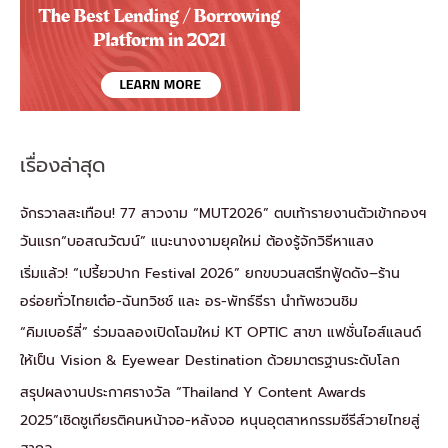
เรื่องล่าสุด
จักรวาลสะเทือน! 77 สาวงาม “MUT2026” ตบเท้ารายงานตัวเข้ากองฯ
วันแรก“บอสณวัฒน์” แนะนางงามยุคใหม่ ต้องรู้จักวิธีหาแสง
เริ่มแล้ว! “เปรี้ยวปาก Festival 2026” ยกขบวนสตรีทฟู้ดดัง–ร้าน
อร่อยทั่วไทยเต๋อ-ฉันทวิชช์ และ อร-พัทธ์ธีรา นำทัพชวนชิม
“คิมเบอร์ลี่” ร่วมฉลองเปิดโฉมใหม่ KT OPTIC สาขา แฟชั่นไอส์แลนด์
ให้เป็น Vision & Eyewear Destination ด้วยมาตรฐานระดับโลก
สรุปผลงานประกาศรางวัล “Thailand Y Content Awards
2025”เชิดชูเกียรติคนหน้าจอ-หลังจอ หนุนอุตสาหกรรมซีรีส์วายไทยสู่