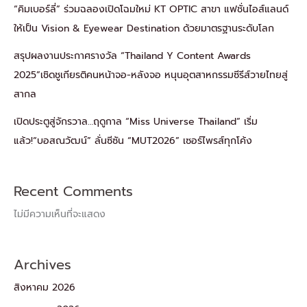
“คิมเบอร์ลี่” ร่วมฉลองเปิดโฉมใหม่ KT OPTIC สาขา แฟชั่นไอส์แลนด์
ให้เป็น Vision & Eyewear Destination ด้วยมาตรฐานระดับโลก
สรุปผลงานประกาศรางวัล “Thailand Y Content Awards
2025”เชิดชูเกียรติคนหน้าจอ-หลังจอ หนุนอุตสาหกรรมซีรีส์วายไทยสู่
สากล
เปิดประตูสู่จักรวาล…ฤดูกาล “Miss Universe Thailand” เริ่ม
แล้ว!“บอสณวัฒน์” ลั่นซีซัน “MUT2026” เซอร์ไพรส์ทุกโค้ง
Recent Comments
ไม่มีความเห็นที่จะแสดง
Archives
สิงหาคม 2026