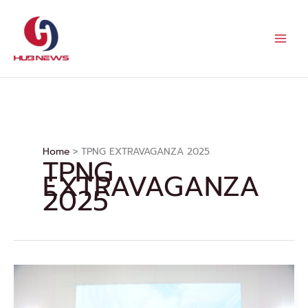
Skip
to
content
Home
TPNG EXTRAVAGANZA 2025
TPNG
EXTRAVAGANZA
2025
พร้อม
พลิก
โฉม