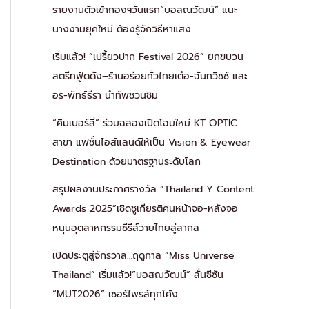
รายงานตัวเข้ากองฯวันแรก“บอสณวัฒน์” แนะ
นางงามยุคใหม่ ต้องรู้จักวิธีหาแสง
เริ่มแล้ว! “เปรี้ยวปาก Festival 2026” ยกขบวน
สตรีทฟู้ดดัง–ร้านอร่อยทั่วไทยเต๋อ-ฉันทวิชช์ และ
อร-พัทธ์ธีรา นำทัพชวนชิม
“คิมเบอร์ลี่” ร่วมฉลองเปิดโฉมใหม่ KT OPTIC
สาขา แฟชั่นไอส์แลนด์ให้เป็น Vision & Eyewear
Destination ด้วยมาตรฐานระดับโลก
สรุปผลงานประกาศรางวัล “Thailand Y Content
Awards 2025”เชิดชูเกียรติคนหน้าจอ-หลังจอ
หนุนอุตสาหกรรมซีรีส์วายไทยสู่สากล
เปิดประตูสู่จักรวาล…ฤดูกาล “Miss Universe
Thailand” เริ่มแล้ว!“บอสณวัฒน์” ลั่นซีซัน
“MUT2026” เซอร์ไพรส์ทุกโค้ง