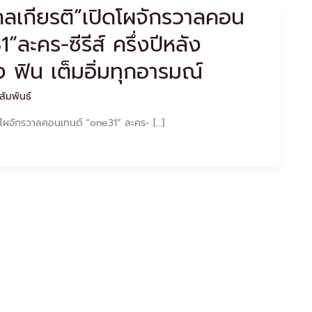
ลเกียรติ”เปิดโผจักรวาลคอน
”ละคร-ซีรีส์ ครึ่งปีหลัง
 ฟิน เต็มอิ่มทุกอารมณ์
สัมพันธ์
ดโผจักรวาลคอนเทนต์ “one31” ละคร- […]