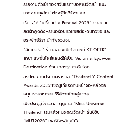
รายงานตัวเข้ากองฯวันแรก“บอสณวัฒน์” แนะ
นางงามยุคใหม่ ต้องรู้จักวิธีหาแสง
เริ่มแล้ว! “เปรี้ยวปาก Festival 2026” ยกขบวน
สตรีทฟู้ดดัง–ร้านอร่อยทั่วไทยเต๋อ-ฉันทวิชช์ และ
อร-พัทธ์ธีรา นำทัพชวนชิม
“คิมเบอร์ลี่” ร่วมฉลองเปิดโฉมใหม่ KT OPTIC
สาขา แฟชั่นไอส์แลนด์ให้เป็น Vision & Eyewear
Destination ด้วยมาตรฐานระดับโลก
สรุปผลงานประกาศรางวัล “Thailand Y Content
Awards 2025”เชิดชูเกียรติคนหน้าจอ-หลังจอ
หนุนอุตสาหกรรมซีรีส์วายไทยสู่สากล
เปิดประตูสู่จักรวาล…ฤดูกาล “Miss Universe
Thailand” เริ่มแล้ว!“บอสณวัฒน์” ลั่นซีซัน
“MUT2026” เซอร์ไพรส์ทุกโค้ง