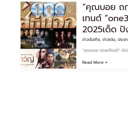
“คุณบอย ถก
“คุณ
บอย
เทนต์ “one31
ถกล
เกียรติ”เปิด
2025เด็ด ปัง
โผ
จักรวาล
ข่าวบันเทิง
,
ข่าวเด่น
,
ประชา
คอน
เทนต์
“คุณบอย ถกลเกียรติ” เปิ
“one31”ละคร-
ซี
Read More »
รีส์
ครึ่ง
ปี
หลัง
2025เด็ด
ปัง
ฟิน
เต็ม
อิ่ม
ทุก
อารมณ์