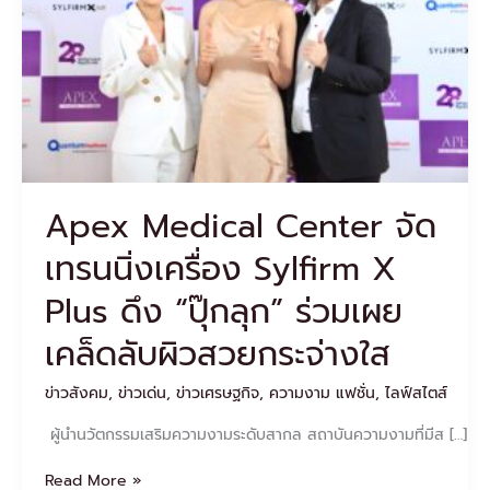
นิ่ง
เครื่อง
Sylfirm
X
Plus
ดึง
“ปุ๊
กลุก”
ร่วม
Apex Medical Center จัด
เผย
เคล็ด
เทรนนิ่งเครื่อง Sylfirm X
ลับ
ผิว
Plus ดึง “ปุ๊กลุก” ร่วมเผย
สวย
กระจ่าง
เคล็ดลับผิวสวยกระจ่างใส
ใส
ข่าวสังคม
,
ข่าวเด่น
,
ข่าวเศรษฐกิจ
,
ความงาม แฟชั่น
,
ไลฟ์สไตส์
ผู้นำนวัตกรรมเสริมความงามระดับสากล สถาบันความงามที่มีส […]
Read More »