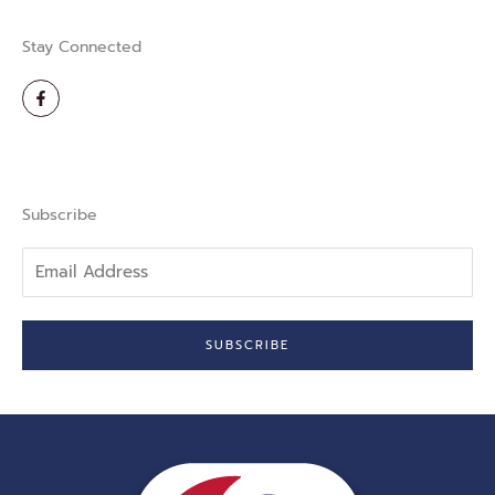
Stay Connected
F
a
c
e
b
o
o
k
-
Subscribe
f
Email
Address
SUBSCRIBE