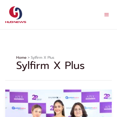
Skip
to
content
Home
Sylfirm X Plus
Sylfirm X Plus
Apex
Medical
Center
จัด
เทรน