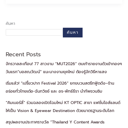
ค้นหา
ค้นหา
Recent Posts
จักรวาลสะเทือน! 77 สาวงาม “MUT2026” ตบเท้ารายงานตัวเข้ากองฯ
วันแรก“บอสณวัฒน์” แนะนางงามยุคใหม่ ต้องรู้จักวิธีหาแสง
เริ่มแล้ว! “เปรี้ยวปาก Festival 2026” ยกขบวนสตรีทฟู้ดดัง–ร้าน
อร่อยทั่วไทยเต๋อ-ฉันทวิชช์ และ อร-พัทธ์ธีรา นำทัพชวนชิม
“คิมเบอร์ลี่” ร่วมฉลองเปิดโฉมใหม่ KT OPTIC สาขา แฟชั่นไอส์แลนด์
ให้เป็น Vision & Eyewear Destination ด้วยมาตรฐานระดับโลก
สรุปผลงานประกาศรางวัล “Thailand Y Content Awards