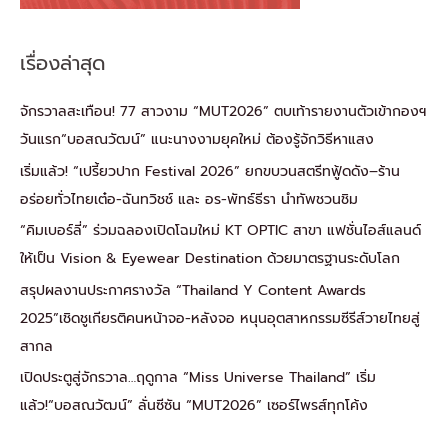
เรื่องล่าสุด
จักรวาลสะเทือน! 77 สาวงาม “MUT2026” ตบเท้ารายงานตัวเข้ากองฯ
วันแรก“บอสณวัฒน์” แนะนางงามยุคใหม่ ต้องรู้จักวิธีหาแสง
เริ่มแล้ว! “เปรี้ยวปาก Festival 2026” ยกขบวนสตรีทฟู้ดดัง–ร้าน
อร่อยทั่วไทยเต๋อ-ฉันทวิชช์ และ อร-พัทธ์ธีรา นำทัพชวนชิม
“คิมเบอร์ลี่” ร่วมฉลองเปิดโฉมใหม่ KT OPTIC สาขา แฟชั่นไอส์แลนด์
ให้เป็น Vision & Eyewear Destination ด้วยมาตรฐานระดับโลก
สรุปผลงานประกาศรางวัล “Thailand Y Content Awards
2025”เชิดชูเกียรติคนหน้าจอ-หลังจอ หนุนอุตสาหกรรมซีรีส์วายไทยสู่
สากล
เปิดประตูสู่จักรวาล…ฤดูกาล “Miss Universe Thailand” เริ่ม
แล้ว!“บอสณวัฒน์” ลั่นซีซัน “MUT2026” เซอร์ไพรส์ทุกโค้ง