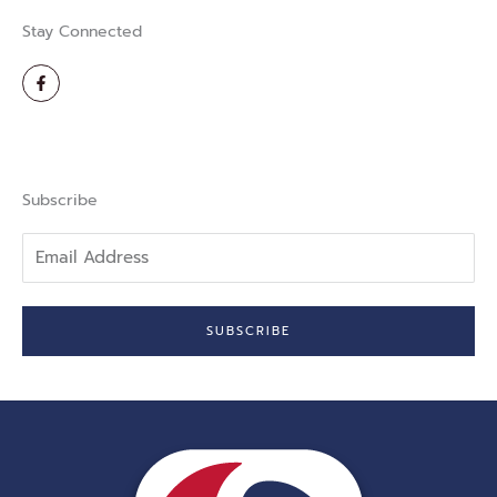
Stay Connected
F
a
c
e
b
o
o
k
-
Subscribe
f
Email
Address
SUBSCRIBE