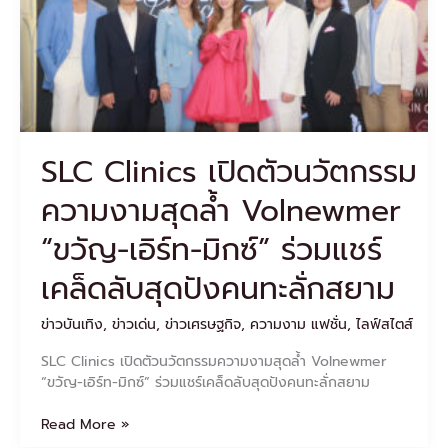
ความ
งาม
สุด
ล้ำ
Volnewmer
“ขวัญ-
เอิร์ท-
มิกซ์”
SLC Clinics เปิดตัวนวัตกรรม
ร่วม
ความงามสุดล้ำ Volnewmer
แชร์
เคล็ด
“ขวัญ-เอิร์ท-มิกซ์” ร่วมแชร์
ลับ
สุด
เคล็ดลับสุดปังคนทะลั่กสยาม
ปัง
คน
ข่าวบันเทิง
,
ข่าวเด่น
,
ข่าวเศรษฐกิจ
,
ความงาม แฟชั่น
,
ไลฟ์สไตส์
ทะ
ลั่ก
SLC Clinics เปิดตัวนวัตกรรมความงามสุดล้ำ Volnewmer
สยาม
“ขวัญ-เอิร์ท-มิกซ์” ร่วมแชร์เคล็ดลับสุดปังคนทะลั่กสยาม
Read More »