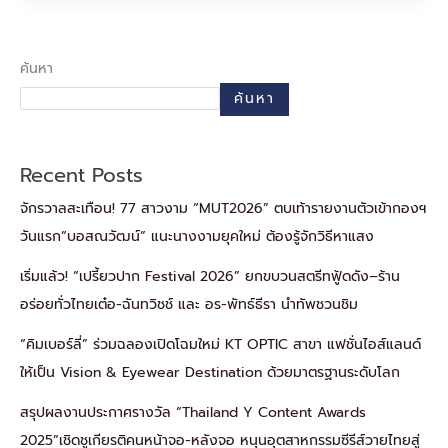
ค้นหา
ค้นหา
Recent Posts
จักรวาลสะเทือน! 77 สาวงาม “MUT2026” ตบเท้ารายงานตัวเข้ากองฯ
วันแรก“บอสณวัฒน์” แนะนางงามยุคใหม่ ต้องรู้จักวิธีหาแสง
เริ่มแล้ว! “เปรี้ยวปาก Festival 2026” ยกขบวนสตรีทฟู้ดดัง–ร้าน
อร่อยทั่วไทยเต๋อ-ฉันทวิชช์ และ อร-พัทธ์ธีรา นำทัพชวนชิม
“คิมเบอร์ลี่” ร่วมฉลองเปิดโฉมใหม่ KT OPTIC สาขา แฟชั่นไอส์แลนด์
ให้เป็น Vision & Eyewear Destination ด้วยมาตรฐานระดับโลก
สรุปผลงานประกาศรางวัล “Thailand Y Content Awards
2025”เชิดชูเกียรติคนหน้าจอ-หลังจอ หนุนอุตสาหกรรมซีรีส์วายไทยสู่