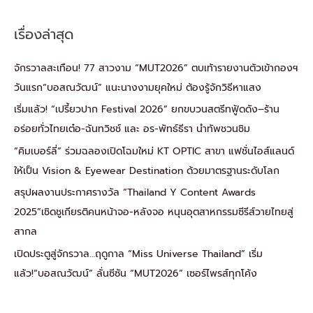
เรื่องล่าสุด
จักรวาลสะเทือน! 77 สาวงาม “MUT2026” ตบเท้ารายงานตัวเข้ากองฯ
วันแรก“บอสณวัฒน์” แนะนางงามยุคใหม่ ต้องรู้จักวิธีหาแสง
เริ่มแล้ว! “เปรี้ยวปาก Festival 2026” ยกขบวนสตรีทฟู้ดดัง–ร้าน
อร่อยทั่วไทยเต๋อ-ฉันทวิชช์ และ อร-พัทธ์ธีรา นำทัพชวนชิม
“คิมเบอร์ลี่” ร่วมฉลองเปิดโฉมใหม่ KT OPTIC สาขา แฟชั่นไอส์แลนด์
ให้เป็น Vision & Eyewear Destination ด้วยมาตรฐานระดับโลก
สรุปผลงานประกาศรางวัล “Thailand Y Content Awards
2025”เชิดชูเกียรติคนหน้าจอ-หลังจอ หนุนอุตสาหกรรมซีรีส์วายไทยสู่
สากล
เปิดประตูสู่จักรวาล…ฤดูกาล “Miss Universe Thailand” เริ่ม
แล้ว!“บอสณวัฒน์” ลั่นซีซัน “MUT2026” เซอร์ไพรส์ทุกโค้ง