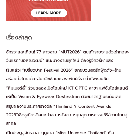
เรื่องล่าสุด
จักรวาลสะเทือน! 77 สาวงาม “MUT2026” ตบเท้ารายงานตัวเข้ากองฯ
วันแรก“บอสณวัฒน์” แนะนางงามยุคใหม่ ต้องรู้จักวิธีหาแสง
เริ่มแล้ว! “เปรี้ยวปาก Festival 2026” ยกขบวนสตรีทฟู้ดดัง–ร้าน
อร่อยทั่วไทยเต๋อ-ฉันทวิชช์ และ อร-พัทธ์ธีรา นำทัพชวนชิม
“คิมเบอร์ลี่” ร่วมฉลองเปิดโฉมใหม่ KT OPTIC สาขา แฟชั่นไอส์แลนด์
ให้เป็น Vision & Eyewear Destination ด้วยมาตรฐานระดับโลก
สรุปผลงานประกาศรางวัล “Thailand Y Content Awards
2025”เชิดชูเกียรติคนหน้าจอ-หลังจอ หนุนอุตสาหกรรมซีรีส์วายไทยสู่
สากล
เปิดประตูสู่จักรวาล…ฤดูกาล “Miss Universe Thailand” เริ่ม