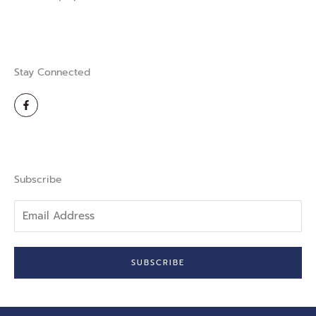
Stay Connected
F
a
c
e
b
o
o
k
-
Subscribe
f
Email
Address
SUBSCRIBE