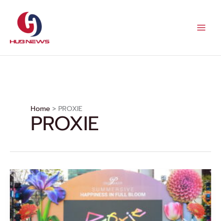
Skip
to
content
Home
PROXIE
PROXIE
“PROXIE”
สาด
ความ
สนุก
บุก