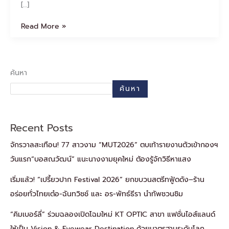
[…]
Read More »
ค้นหา
ค้นหา
Recent Posts
จักรวาลสะเทือน! 77 สาวงาม “MUT2026” ตบเท้ารายงานตัวเข้ากองฯ
วันแรก“บอสณวัฒน์” แนะนางงามยุคใหม่ ต้องรู้จักวิธีหาแสง
เริ่มแล้ว! “เปรี้ยวปาก Festival 2026” ยกขบวนสตรีทฟู้ดดัง–ร้าน
อร่อยทั่วไทยเต๋อ-ฉันทวิชช์ และ อร-พัทธ์ธีรา นำทัพชวนชิม
“คิมเบอร์ลี่” ร่วมฉลองเปิดโฉมใหม่ KT OPTIC สาขา แฟชั่นไอส์แลนด์
ให้เป็น Vision & Eyewear Destination ด้วยมาตรฐานระดับโลก