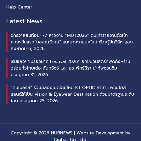
Help Center
Latest News
จักรวาลสะเทือน! 77 สาวงาม “MUT2026” ตบเท้ารายงานตัวเข้า
กองฯวันแรก“บอสณวัฒน์” แนะนางงามยุคใหม่ ต้องรู้จักวิธีหาแสง
สิงหาคม 6, 2026
เริ่มแล้ว! “เปรี้ยวปาก Festival 2026” ยกขบวนสตรีทฟู้ดดัง–ร้าน
อร่อยทั่วไทยเต๋อ-ฉันทวิชช์ และ อร-พัทธ์ธีรา นำทัพชวนชิม
กรกฎาคม 31, 2026
“คิมเบอร์ลี่” ร่วมฉลองเปิดโฉมใหม่ KT OPTIC สาขา แฟชั่นไอส์
แลนด์ให้เป็น Vision & Eyewear Destination ด้วยมาตรฐานระดับ
โลก
กรกฎาคม 25, 2026
Copyright © 2026 HUBNEWS | Website Development by
Cipher Co., Ltd.