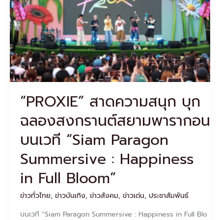
ฉลอง
สงกรานต์
สยาม
พา
รา
กอน
บน
เวที
“Siam
“PROXIE” สาดความสนุก บุก
Paragon
Summersive
ฉลองสงกรานต์สยามพารากอน
:
Happiness
บนเวที “Siam Paragon
in
Full
Summersive : Happiness
Bloom”
in Full Bloom”
ข่าวทั่วไทย
,
ข่าวบันเทิง
,
ข่าวสังคม
,
ข่าวเด่น
,
ประชาสัมพันธ์
บนเวที “Siam Paragon Summersive : Happiness in Full Blo