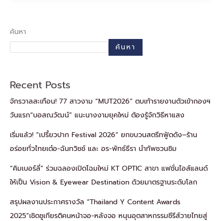
ค้นหา
ค้นหา
Recent Posts
จักรวาลสะเทือน! 77 สาวงาม “MUT2026” ตบเท้ารายงานตัวเข้ากองฯ
วันแรก“บอสณวัฒน์” แนะนางงามยุคใหม่ ต้องรู้จักวิธีหาแสง
เริ่มแล้ว! “เปรี้ยวปาก Festival 2026” ยกขบวนสตรีทฟู้ดดัง–ร้าน
อร่อยทั่วไทยเต๋อ-ฉันทวิชช์ และ อร-พัทธ์ธีรา นำทัพชวนชิม
“คิมเบอร์ลี่” ร่วมฉลองเปิดโฉมใหม่ KT OPTIC สาขา แฟชั่นไอส์แลนด์
ให้เป็น Vision & Eyewear Destination ด้วยมาตรฐานระดับโลก
สรุปผลงานประกาศรางวัล “Thailand Y Content Awards
2025”เชิดชูเกียรติคนหน้าจอ-หลังจอ หนุนอุตสาหกรรมซีรีส์วายไทยสู่