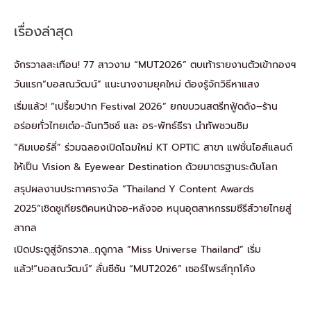
เรื่องล่าสุด
จักรวาลสะเทือน! 77 สาวงาม “MUT2026” ตบเท้ารายงานตัวเข้ากองฯ
วันแรก“บอสณวัฒน์” แนะนางงามยุคใหม่ ต้องรู้จักวิธีหาแสง
เริ่มแล้ว! “เปรี้ยวปาก Festival 2026” ยกขบวนสตรีทฟู้ดดัง–ร้าน
อร่อยทั่วไทยเต๋อ-ฉันทวิชช์ และ อร-พัทธ์ธีรา นำทัพชวนชิม
“คิมเบอร์ลี่” ร่วมฉลองเปิดโฉมใหม่ KT OPTIC สาขา แฟชั่นไอส์แลนด์
ให้เป็น Vision & Eyewear Destination ด้วยมาตรฐานระดับโลก
สรุปผลงานประกาศรางวัล “Thailand Y Content Awards
2025”เชิดชูเกียรติคนหน้าจอ-หลังจอ หนุนอุตสาหกรรมซีรีส์วายไทยสู่
สากล
เปิดประตูสู่จักรวาล…ฤดูกาล “Miss Universe Thailand” เริ่ม
แล้ว!“บอสณวัฒน์” ลั่นซีซัน “MUT2026” เซอร์ไพรส์ทุกโค้ง