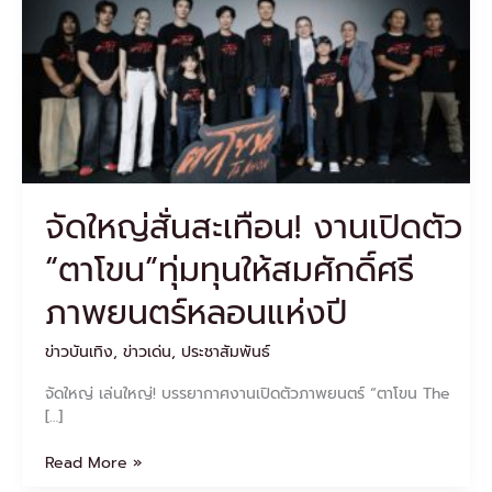
เปิด
ตัว
“ตา
โขน”ทุ่ม
ทุน
ให้
สม
ศักดิ์ศรี
ภาพยนตร์
จัดใหญ่สั่นสะเทือน! งานเปิดตัว
หลอน
แห่ง
“ตาโขน”ทุ่มทุนให้สมศักดิ์ศรี
ปี
ภาพยนตร์หลอนแห่งปี
ข่าวบันเทิง
,
ข่าวเด่น
,
ประชาสัมพันธ์
จัดใหญ่ เล่นใหญ่! บรรยากาศงานเปิดตัวภาพยนตร์ “ตาโขน The
[…]
Read More »