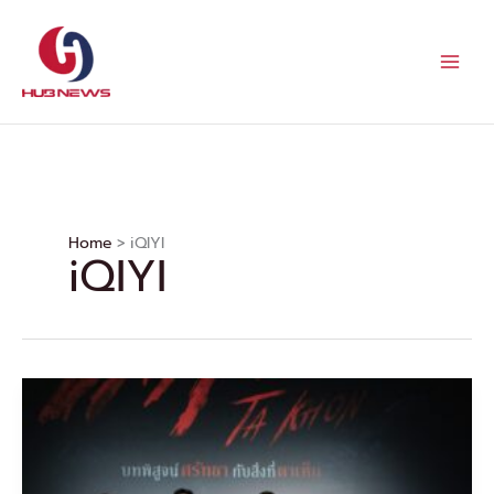
Skip
to
content
Home
iQIYI
iQIYI
จัด
ใหญ่
สั่น
สะเทือน!
งาน