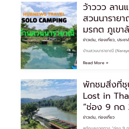
ว้าววว ลานแ
ว้า
ววว
สวนนารายาณี
ลาน
แคม
มรกต ภูเขาล
ปิ้ง
ที่พัก
ข่าวเด่น
,
ท่องเที่ยว
,
ประชาส
สวยงาม
มาก
บ้านสวนนารายาณี (Narayan
บ้าน
สวน
Read More »
นา
รา
ยาณี
พักชมสิ่งที่
พัก
(Narayani)ลำธาร
ชม
น้ำ
Lost in Th
สิ่ง
สี
ที่
เขียว
“ช่อง 9 กด 30
ชุบชู
มรกต
ใจ
ภูเขา
ข่าวเด่น
,
ท่องเที่ยว
ใน
ล้อม
รายการ
รอบ
พร้อมลงจอทาง “ช่อง 9 กด 30