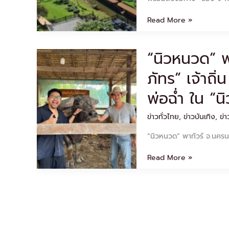
“หลง
ใกล้
รัก
กรุงเทพ
Read More »
ไทย”
Lost
in
“นิวหนวด” พ
“นิ
Thai
ว
Mystery
ภัทร” เ
หนวด”
พร้อม
พา
ลง
พ่อฉ่ำ ใน “น
ทัวร์
จอ
จ.นครนายก
ทาง
ข่าวทั่วไทย
,
ข่าวบันเทิง
,
ข่า
พบ
“ช่อง
“น้ำ-
9
“นิวหนวด” พาทัวร์ จ.นครนา
รพี
กด
ภัทร”
30”
Read More »
เจ้า
เริ่ม
ถิ่น
เสาร์
ชวน
ที่
ลูก
3
เมา
พ.ค.นี้
ท์
พ่อ