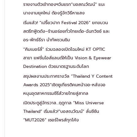
รายงานตัวเข้ากองฯวันแรก“บอสณวัฒน์” แนะ
นางงามยุคใหม่ ต้องรู้จักวิธีหาแสง
เริ่มแล้ว! “เปรี้ยวปาก Festival 2026” ยกขบวน
สตรีทฟู้ดดัง–ร้านอร่อยทั่วไทยเต๋อ-ฉันทวิชช์ และ
อร-พัทธ์ธีรา นำทัพชวนชิม
“คิมเบอร์ลี่” ร่วมฉลองเปิดโฉมใหม่ KT OPTIC
สาขา แฟชั่นไอส์แลนด์ให้เป็น Vision & Eyewear
Destination ด้วยมาตรฐานระดับโลก
สรุปผลงานประกาศรางวัล “Thailand Y Content
Awards 2025”เชิดชูเกียรติคนหน้าจอ-หลังจอ
หนุนอุตสาหกรรมซีรีส์วายไทยสู่สากล
เปิดประตูสู่จักรวาล…ฤดูกาล “Miss Universe
Thailand” เริ่มแล้ว!“บอสณวัฒน์” ลั่นซีซัน
“MUT2026” เซอร์ไพรส์ทุกโค้ง