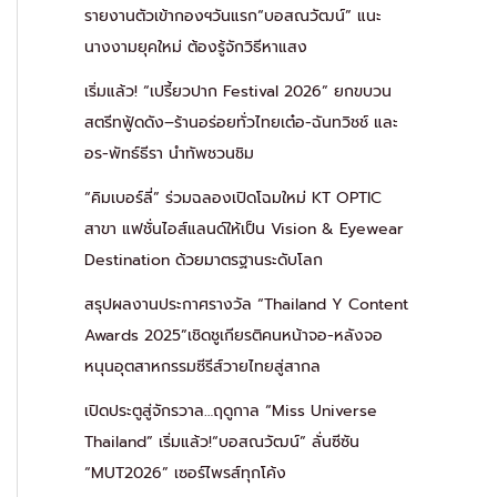
รายงานตัวเข้ากองฯวันแรก“บอสณวัฒน์” แนะ
นางงามยุคใหม่ ต้องรู้จักวิธีหาแสง
เริ่มแล้ว! “เปรี้ยวปาก Festival 2026” ยกขบวน
สตรีทฟู้ดดัง–ร้านอร่อยทั่วไทยเต๋อ-ฉันทวิชช์ และ
อร-พัทธ์ธีรา นำทัพชวนชิม
“คิมเบอร์ลี่” ร่วมฉลองเปิดโฉมใหม่ KT OPTIC
สาขา แฟชั่นไอส์แลนด์ให้เป็น Vision & Eyewear
Destination ด้วยมาตรฐานระดับโลก
สรุปผลงานประกาศรางวัล “Thailand Y Content
Awards 2025”เชิดชูเกียรติคนหน้าจอ-หลังจอ
หนุนอุตสาหกรรมซีรีส์วายไทยสู่สากล
เปิดประตูสู่จักรวาล…ฤดูกาล “Miss Universe
Thailand” เริ่มแล้ว!“บอสณวัฒน์” ลั่นซีซัน
“MUT2026” เซอร์ไพรส์ทุกโค้ง