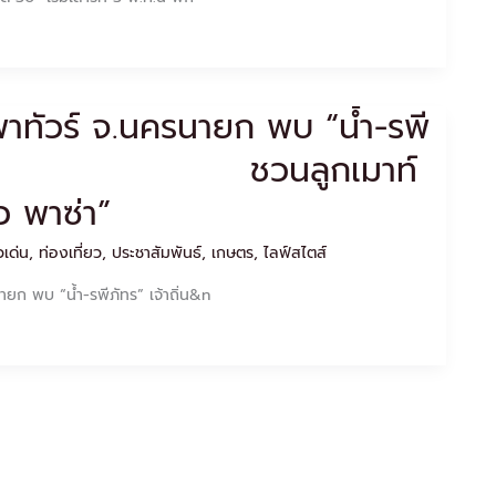
าทัวร์ จ.นครนายก พบ “น้ำ-รพี
จ้าถิ่น ชวนลูกเมาท์
ิว พาซ่า”
วเด่น
,
ท่องเที่ยว
,
ประชาสัมพันธ์
,
เกษตร
,
ไลฟ์สไตส์
ยก พบ “น้ำ-รพีภัทร” เจ้าถิ่น&n