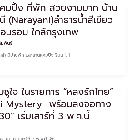
คมปิ้ง ที่พัก สวยงามมาก บ้าน
 (Narayani)ลำธารน้ำสีเขียว
้อมรอบ ใกล้กรุงเทพ
ัมพันธ์
i) มีบ้านพัก และลานแคมปิ้ง ริมน […]
ชุบชูใจ ในรายการ “หลงรักไทย”
ai Mystery พร้อมลงจอทาง
” เริ่มเสาร์ที่ 3 พ.ค.นี้
” เริ่มเสาร์ที่ 3 พ.ค.นี้ พัก