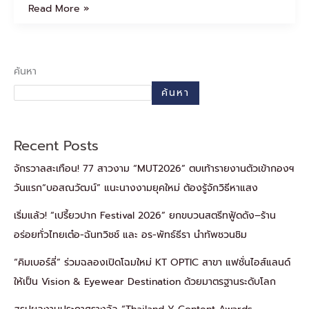
Read More »
ค้นหา
ค้นหา
Recent Posts
จักรวาลสะเทือน! 77 สาวงาม “MUT2026” ตบเท้ารายงานตัวเข้ากองฯ
วันแรก“บอสณวัฒน์” แนะนางงามยุคใหม่ ต้องรู้จักวิธีหาแสง
เริ่มแล้ว! “เปรี้ยวปาก Festival 2026” ยกขบวนสตรีทฟู้ดดัง–ร้าน
อร่อยทั่วไทยเต๋อ-ฉันทวิชช์ และ อร-พัทธ์ธีรา นำทัพชวนชิม
“คิมเบอร์ลี่” ร่วมฉลองเปิดโฉมใหม่ KT OPTIC สาขา แฟชั่นไอส์แลนด์
ให้เป็น Vision & Eyewear Destination ด้วยมาตรฐานระดับโลก