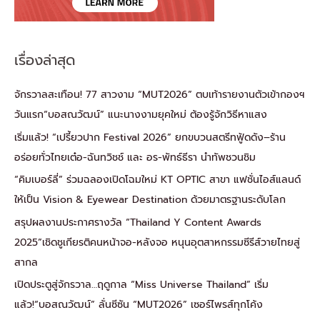
เรื่องล่าสุด
จักรวาลสะเทือน! 77 สาวงาม “MUT2026” ตบเท้ารายงานตัวเข้ากองฯ
วันแรก“บอสณวัฒน์” แนะนางงามยุคใหม่ ต้องรู้จักวิธีหาแสง
เริ่มแล้ว! “เปรี้ยวปาก Festival 2026” ยกขบวนสตรีทฟู้ดดัง–ร้าน
อร่อยทั่วไทยเต๋อ-ฉันทวิชช์ และ อร-พัทธ์ธีรา นำทัพชวนชิม
“คิมเบอร์ลี่” ร่วมฉลองเปิดโฉมใหม่ KT OPTIC สาขา แฟชั่นไอส์แลนด์
ให้เป็น Vision & Eyewear Destination ด้วยมาตรฐานระดับโลก
สรุปผลงานประกาศรางวัล “Thailand Y Content Awards
2025”เชิดชูเกียรติคนหน้าจอ-หลังจอ หนุนอุตสาหกรรมซีรีส์วายไทยสู่
สากล
เปิดประตูสู่จักรวาล…ฤดูกาล “Miss Universe Thailand” เริ่ม
แล้ว!“บอสณวัฒน์” ลั่นซีซัน “MUT2026” เซอร์ไพรส์ทุกโค้ง