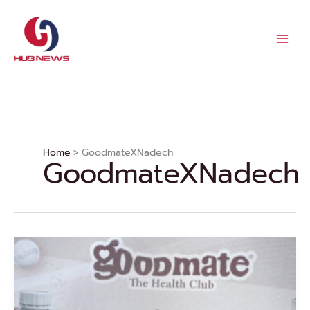
Skip
to
content
Home
GoodmateXNadech
GoodmateXNadech
“Mr.
กู๊ด
เกิน”
ณ
เดชน์