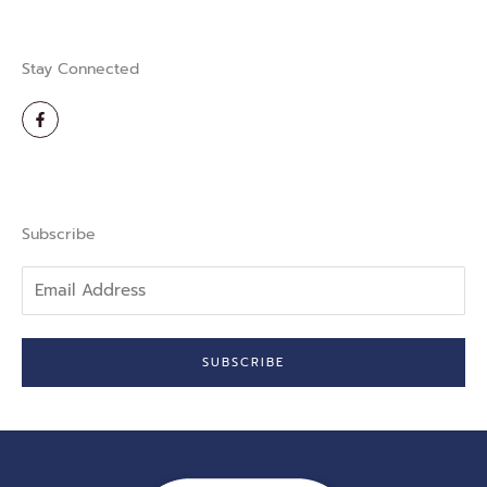
Stay Connected
F
a
c
e
b
o
o
k
-
Subscribe
f
Email
Address
SUBSCRIBE