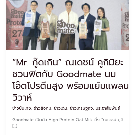
คู
กิ
มิยะ
ชวน
ฟิต
กับ
Goodmate
นม
โอ๊ต
“Mr. กู๊ดเกิน” ณเดชน์ คูกิมิยะ
โปรตีน
สูง
ชวนฟิตกับ Goodmate นม
พร้อม
แย้ม
โอ๊ตโปรตีนสูง พร้อมแย้มแพลน
แพ
ลน
วิวาห์
วิวาห์
ข่าวบันเทิง
,
ข่าวสังคม
,
ข่าวเด่น
,
ข่าวเศรษฐกิจ
,
ประชาสัมพันธ์
Goodmate เปิดตัว High Protein Oat Milk ดึง “ณเดชน์ คูกิ
[…]