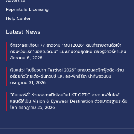
Advertise
Reprints & Licensing
Help Center
Latest News
จักรวาลสะเทือน! 77 สาวงาม “MUT2026” ตบเท้ารายงานตัวเข้า
กองฯวันแรก“บอสณวัฒน์” แนะนางงามยุคใหม่ ต้องรู้จักวิธีหาแสง
สิงหาคม 6, 2026
เริ่มแล้ว! “เปรี้ยวปาก Festival 2026” ยกขบวนสตรีทฟู้ดดัง–ร้าน
อร่อยทั่วไทยเต๋อ-ฉันทวิชช์ และ อร-พัทธ์ธีรา นำทัพชวนชิม
กรกฎาคม 31, 2026
“คิมเบอร์ลี่” ร่วมฉลองเปิดโฉมใหม่ KT OPTIC สาขา แฟชั่นไอส์
แลนด์ให้เป็น Vision & Eyewear Destination ด้วยมาตรฐานระดับ
โลก
กรกฎาคม 25, 2026