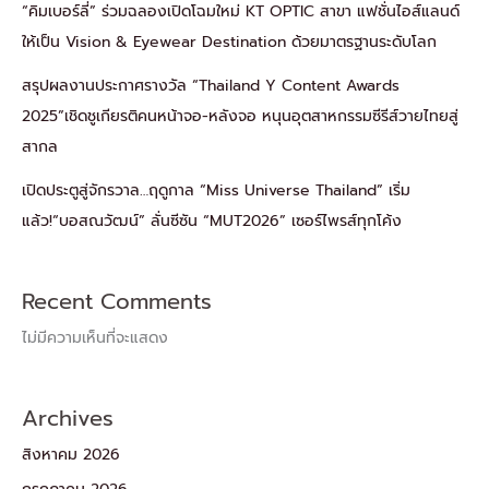
“คิมเบอร์ลี่” ร่วมฉลองเปิดโฉมใหม่ KT OPTIC สาขา แฟชั่นไอส์แลนด์
ให้เป็น Vision & Eyewear Destination ด้วยมาตรฐานระดับโลก
สรุปผลงานประกาศรางวัล “Thailand Y Content Awards
2025”เชิดชูเกียรติคนหน้าจอ-หลังจอ หนุนอุตสาหกรรมซีรีส์วายไทยสู่
สากล
เปิดประตูสู่จักรวาล…ฤดูกาล “Miss Universe Thailand” เริ่ม
แล้ว!“บอสณวัฒน์” ลั่นซีซัน “MUT2026” เซอร์ไพรส์ทุกโค้ง
Recent Comments
ไม่มีความเห็นที่จะแสดง
Archives
สิงหาคม 2026