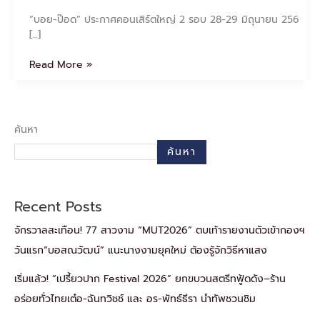
“บอย-ป๊อด” ประกาศคอนเสิร์ตใหญ่ 2 รอบ 28-29 มิถุนายน 256
[…]
Read More »
ค้นหา
ค้นหา
Recent Posts
จักรวาลสะเทือน! 77 สาวงาม “MUT2026” ตบเท้ารายงานตัวเข้ากองฯ
วันแรก“บอสณวัฒน์” แนะนางงามยุคใหม่ ต้องรู้จักวิธีหาแสง
เริ่มแล้ว! “เปรี้ยวปาก Festival 2026” ยกขบวนสตรีทฟู้ดดัง–ร้าน
อร่อยทั่วไทยเต๋อ-ฉันทวิชช์ และ อร-พัทธ์ธีรา นำทัพชวนชิม