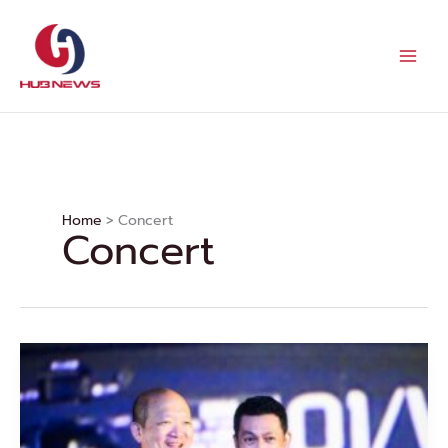
Skip
to
content
Home
Concert
Concert
“บอย-
ป๊อด”
ประกาศ
คอนเสิร์ต
ใหญ่