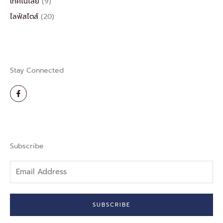
เทคโนโลยี
(9)
ไลฟ์สไตส์
(20)
Stay Connected
F
a
c
e
b
o
o
k
-
Subscribe
f
Email
Address
SUBSCRIBE