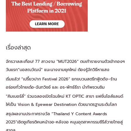
เรื่องล่าสุด
จักรวาลสะเทือน! 77 สาวงาม “MUT2026” ตบเท้ารายงานตัวเข้ากองฯ
วันแรก“บอสณวัฒน์” แนะนางงามยุคใหม่ ต้องรู้จักวิธีหาแสง
เริ่มแล้ว! “เปรี้ยวปาก Festival 2026” ยกขบวนสตรีทฟู้ดดัง–ร้าน
อร่อยทั่วไทยเต๋อ-ฉันทวิชช์ และ อร-พัทธ์ธีรา นำทัพชวนชิม
“คิมเบอร์ลี่” ร่วมฉลองเปิดโฉมใหม่ KT OPTIC สาขา แฟชั่นไอส์แลนด์
ให้เป็น Vision & Eyewear Destination ด้วยมาตรฐานระดับโลก
สรุปผลงานประกาศรางวัล “Thailand Y Content Awards
2025”เชิดชูเกียรติคนหน้าจอ-หลังจอ หนุนอุตสาหกรรมซีรีส์วายไทยสู่
สากล