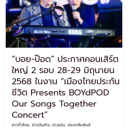
2
รอบ
28-
29
มิถุนายน
2568
ใน
งาน
“เมือง
“บอย-ป๊อด” ประกาศคอนเสิร์ต
ไทย
ประกัน
ใหญ่ 2 รอบ 28-29 มิถุนายน
ชีวิต Presents
BOYdPOD
2568 ในงาน “เมืองไทยประกัน
Our
Songs
ชีวิต Presents BOYdPOD
Together
Concert”
Our Songs Together
Concert”
ข่าวทั่วไทย
,
ข่าวบันเทิง
,
ข่าวเด่น
,
ประชาสัมพันธ์