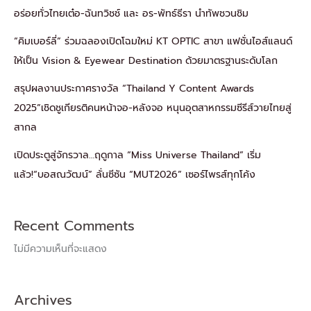
อร่อยทั่วไทยเต๋อ-ฉันทวิชช์ และ อร-พัทธ์ธีรา นำทัพชวนชิม
“คิมเบอร์ลี่” ร่วมฉลองเปิดโฉมใหม่ KT OPTIC สาขา แฟชั่นไอส์แลนด์
ให้เป็น Vision & Eyewear Destination ด้วยมาตรฐานระดับโลก
สรุปผลงานประกาศรางวัล “Thailand Y Content Awards
2025”เชิดชูเกียรติคนหน้าจอ-หลังจอ หนุนอุตสาหกรรมซีรีส์วายไทยสู่
สากล
เปิดประตูสู่จักรวาล…ฤดูกาล “Miss Universe Thailand” เริ่ม
แล้ว!“บอสณวัฒน์” ลั่นซีซัน “MUT2026” เซอร์ไพรส์ทุกโค้ง
Recent Comments
ไม่มีความเห็นที่จะแสดง
Archives