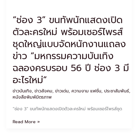
ชุด
ใหญ่
“ช่อง 3” ขนทัพนักแสดงเปิด
แบบ
จัด
ตัวละครใหม่ พร้อมเซอร์ไพรส์
หนัก
งาน
ชุดใหญ่แบบจัดหนักงานแถลง
แถลง
ข่าว
ข่าว “มหกรรมความบันเทิง
“มหกรรม
ความ
ฉลองครบรอบ 56 ปี ช่อง 3 มี
บันเทิง
ฉลอง
อะไรใหม่”
ครบ
รอบ
ข่าวบันเทิง
,
ข่าวสังคม
,
ข่าวเด่น
,
ความงาม แฟชั่น
,
ประชาสัมพันธ์
,
56
หนังสือพิมพ์มิตรภาพ
ปี
ช่อง
“ช่อง 3” ขนทัพนักแสดงเปิดตัวละครใหม่ พร้อมเซอร์ไพรส์ชุด
3
มี
Read More »
อะไร
ใหม่”