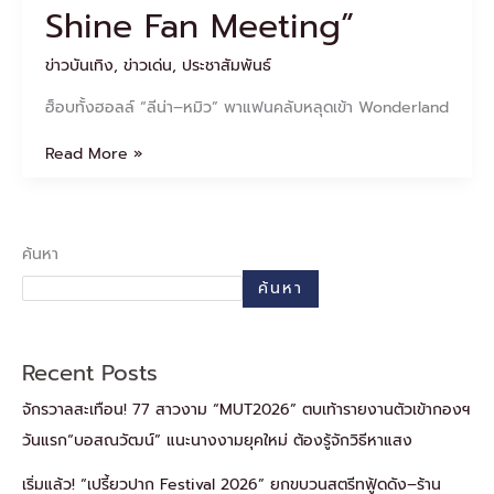
to
Shine Fan Meeting”
Shine
Fan
ข่าวบันเทิง
,
ข่าวเด่น
,
ประชาสัมพันธ์
Meeting”
ฮ็อบทั้งฮอลล์ “ลีน่า–หมิว” พาแฟนคลับหลุดเข้า Wonderland
Read More »
ค้นหา
ค้นหา
Recent Posts
จักรวาลสะเทือน! 77 สาวงาม “MUT2026” ตบเท้ารายงานตัวเข้ากองฯ
วันแรก“บอสณวัฒน์” แนะนางงามยุคใหม่ ต้องรู้จักวิธีหาแสง
เริ่มแล้ว! “เปรี้ยวปาก Festival 2026” ยกขบวนสตรีทฟู้ดดัง–ร้าน