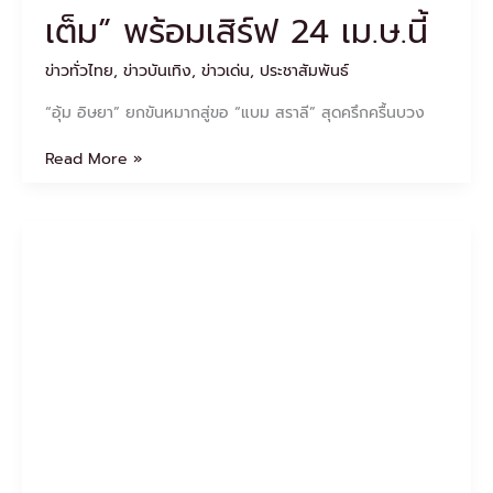
เสิร์ฟ
เต็ม” พร้อมเสิร์ฟ 24 เม.ษ.นี้
24
เม.ษ.นี้
ข่าวทั่วไทย
,
ข่าวบันเทิง
,
ข่าวเด่น
,
ประชาสัมพันธ์
“อุ้ม อิษยา” ยกขันหมากสู่ขอ “แบม สราลี” สุดครึกครื้นบวง
Read More »
“ช่อง
3”
ขน
ทัพ
นัก
แสดง
เปิด
ตัว
ละคร
ใหม่
พร้อม
เซอร์ไพรส์