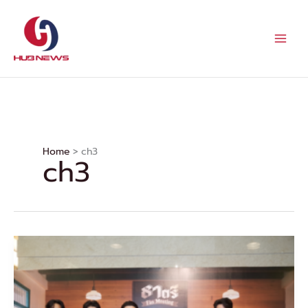
Skip
to
content
Home
ch3
ch3
“ภณ-
จี
น่า”
นำ
ทีม