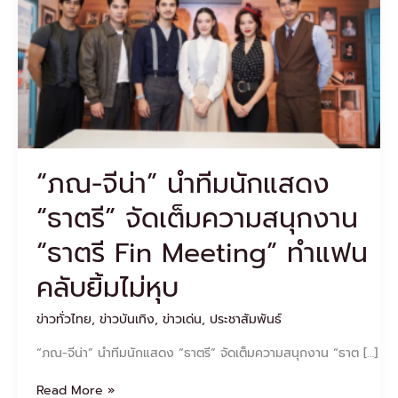
นัก
แสดง
“ธาตรี”
จัด
เต็ม
ความ
สนุก
งาน
“ธาตรี
“ภณ-จีน่า” นำทีมนักแสดง
Fin
Meeting”
“ธาตรี” จัดเต็มความสนุกงาน
ทำ
แฟน
“ธาตรี Fin Meeting” ทำแฟน
คลับ
ยิ้ม
คลับยิ้มไม่หุบ
ไม่
หุบ
ข่าวทั่วไทย
,
ข่าวบันเทิง
,
ข่าวเด่น
,
ประชาสัมพันธ์
“ภณ-จีน่า” นำทีมนักแสดง “ธาตรี” จัดเต็มความสนุกงาน “ธาต […]
Read More »