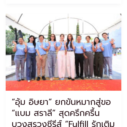
“อุ้ม
อิษ
ยา”
ยก
ขันหมาก
สู่ขอ
“แบม
ส
ราลี”
สุด
ครึกครื้น
บวงสรวง
ซี
รีส์
“อุ้ม อิษยา” ยกขันหมากสู่ขอ
“Fulfill
รัก
“แบม สราลี” สุดครึกครื้น
เติม
เต็ม”
บวงสรวงซีรีส์ “Fulfill รักเติม
พร้อม