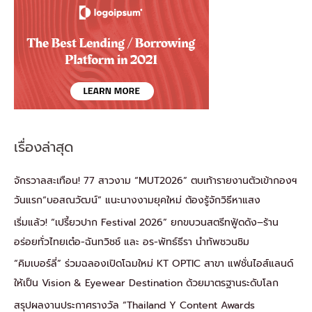
เรื่องล่าสุด
จักรวาลสะเทือน! 77 สาวงาม “MUT2026” ตบเท้ารายงานตัวเข้ากองฯ
วันแรก“บอสณวัฒน์” แนะนางงามยุคใหม่ ต้องรู้จักวิธีหาแสง
เริ่มแล้ว! “เปรี้ยวปาก Festival 2026” ยกขบวนสตรีทฟู้ดดัง–ร้าน
อร่อยทั่วไทยเต๋อ-ฉันทวิชช์ และ อร-พัทธ์ธีรา นำทัพชวนชิม
“คิมเบอร์ลี่” ร่วมฉลองเปิดโฉมใหม่ KT OPTIC สาขา แฟชั่นไอส์แลนด์
ให้เป็น Vision & Eyewear Destination ด้วยมาตรฐานระดับโลก
สรุปผลงานประกาศรางวัล “Thailand Y Content Awards