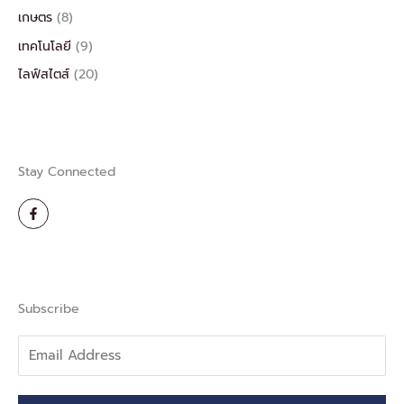
เกษตร
(8)
เทคโนโลยี
(9)
ไลฟ์สไตส์
(20)
Stay Connected
F
a
c
e
b
o
o
k
-
Subscribe
f
Email
Address