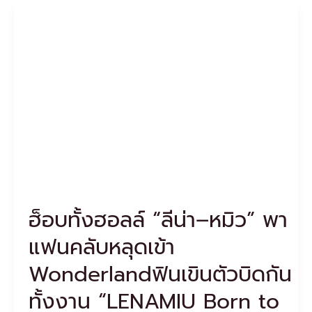
ฮ็
อบ
ทั้ง
ฮอลล์
“ลี
น่า–
หมิว”
พา
แฟน
คลับ
หลุด
เข้า
Wonderlandฟิน
เขิน
ฮ็อบทั้งฮอลล์ “ลีน่า–หมิว” พา
ตัว
บิด
แฟนคลับหลุดเข้า
กัน
ทั้ง
Wonderlandฟินเขินตัวบิดกัน
งาน
“LENAMIU
ทั้งงาน “LENAMIU Born to
Born