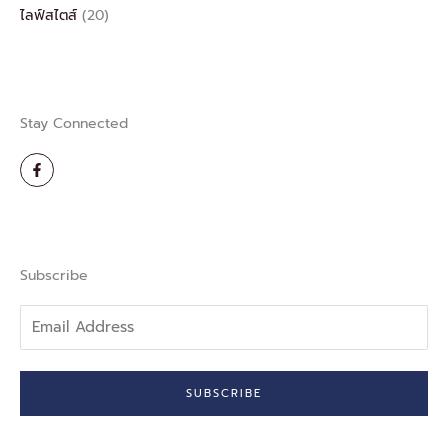
ไลฟ์สไตส์
(20)
Stay Connected
F
a
c
e
b
o
o
k
-
Subscribe
f
Email
Address
SUBSCRIBE