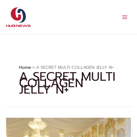
Skip
to
content
Home
A SECRET MULTI COLLAGEN JELLY N+
A SECRET MULTI
COLLAGEN
JELLY N+
“เอ
ศุภ
ชัย”