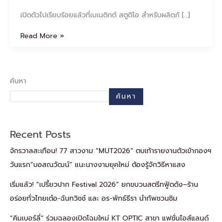
เซลล์
เปิดตัวไปเรียบร้อยแล้วที่เบเนดิกต์ สตูดิโอ สำหรับผลิตภั […]
Read More »
ค้นหา
ค้นหา
Recent Posts
จักรวาลสะเทือน! 77 สาวงาม “MUT2026” ตบเท้ารายงานตัวเข้ากองฯ
วันแรก“บอสณวัฒน์” แนะนางงามยุคใหม่ ต้องรู้จักวิธีหาแสง
เริ่มแล้ว! “เปรี้ยวปาก Festival 2026” ยกขบวนสตรีทฟู้ดดัง–ร้าน
อร่อยทั่วไทยเต๋อ-ฉันทวิชช์ และ อร-พัทธ์ธีรา นำทัพชวนชิม
“คิมเบอร์ลี่” ร่วมฉลองเปิดโฉมใหม่ KT OPTIC สาขา แฟชั่นไอส์แลนด์