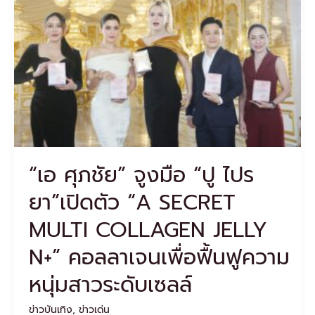
จูงมือ
“ปู
ไป
รยา”เปิด
ตัว
“A
SECRET
MULTI
COLLAGEN
JELLY
N+”
“เอ ศุภชัย” จูงมือ “ปู ไปร
คอ
ล
ยา”เปิดตัว “A SECRET
ลา
เจน
MULTI COLLAGEN JELLY
เพื่อ
ฟื้นฟู
N+” คอลลาเจนเพื่อฟื้นฟูความ
ความ
หนุ่ม
หนุ่มสาวระดับเซลล์
สาว
ระดับ
ข่าวบันเทิง
,
ข่าวเด่น