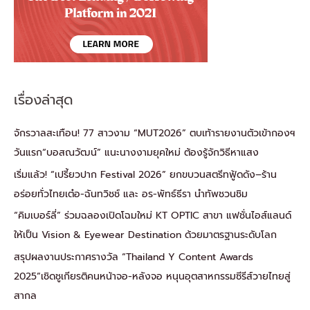
เรื่องล่าสุด
จักรวาลสะเทือน! 77 สาวงาม “MUT2026” ตบเท้ารายงานตัวเข้ากองฯ
วันแรก“บอสณวัฒน์” แนะนางงามยุคใหม่ ต้องรู้จักวิธีหาแสง
เริ่มแล้ว! “เปรี้ยวปาก Festival 2026” ยกขบวนสตรีทฟู้ดดัง–ร้าน
อร่อยทั่วไทยเต๋อ-ฉันทวิชช์ และ อร-พัทธ์ธีรา นำทัพชวนชิม
“คิมเบอร์ลี่” ร่วมฉลองเปิดโฉมใหม่ KT OPTIC สาขา แฟชั่นไอส์แลนด์
ให้เป็น Vision & Eyewear Destination ด้วยมาตรฐานระดับโลก
สรุปผลงานประกาศรางวัล “Thailand Y Content Awards
2025”เชิดชูเกียรติคนหน้าจอ-หลังจอ หนุนอุตสาหกรรมซีรีส์วายไทยสู่
สากล