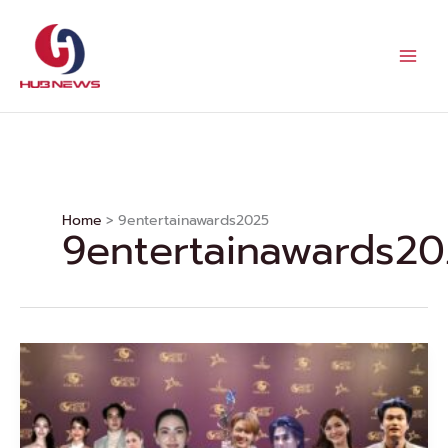
Skip
to
content
Home
9entertainawards2025
9entertainawards2
ตรึง
ใจ
ทุก
emotion
งาน