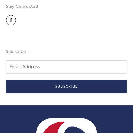
Stay Connected
F
a
c
e
b
o
o
k
-
Subscribe
f
Email
Address
SUBSCRIBE