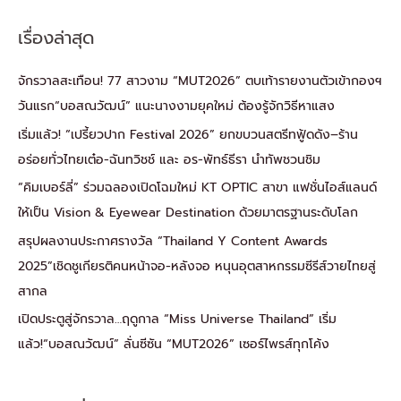
เรื่องล่าสุด
จักรวาลสะเทือน! 77 สาวงาม “MUT2026” ตบเท้ารายงานตัวเข้ากองฯ
วันแรก“บอสณวัฒน์” แนะนางงามยุคใหม่ ต้องรู้จักวิธีหาแสง
เริ่มแล้ว! “เปรี้ยวปาก Festival 2026” ยกขบวนสตรีทฟู้ดดัง–ร้าน
อร่อยทั่วไทยเต๋อ-ฉันทวิชช์ และ อร-พัทธ์ธีรา นำทัพชวนชิม
“คิมเบอร์ลี่” ร่วมฉลองเปิดโฉมใหม่ KT OPTIC สาขา แฟชั่นไอส์แลนด์
ให้เป็น Vision & Eyewear Destination ด้วยมาตรฐานระดับโลก
สรุปผลงานประกาศรางวัล “Thailand Y Content Awards
2025”เชิดชูเกียรติคนหน้าจอ-หลังจอ หนุนอุตสาหกรรมซีรีส์วายไทยสู่
สากล
เปิดประตูสู่จักรวาล…ฤดูกาล “Miss Universe Thailand” เริ่ม
แล้ว!“บอสณวัฒน์” ลั่นซีซัน “MUT2026” เซอร์ไพรส์ทุกโค้ง