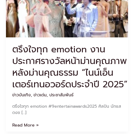
ประกาศ
รางวัล
หน้า
ม่าน
คุณภาพ
หลัง
ม่าน
ตรึงใจทุก emotion งาน
คุณธรรม
“ไนน์
ประกาศรางวัลหน้าม่านคุณภาพ
เอ็น
เตอร์
หลังม่านคุณธรรม “ไนน์เอ็น
เท
นอ
เตอร์เทนอวอร์ดประจำปี 2025”
วอร์ด
ประจำ
ข่าวบันเทิง
,
ข่าวเด่น
,
ประชาสัมพันธ์
ปี
2025”
ตรึงใจทุก emotion #9entertainawards2025 ศิลปิน นักแส
ดงช […]
Read More »