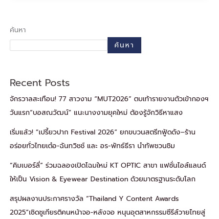
ค้นหา
ค้นหา
Recent Posts
จักรวาลสะเทือน! 77 สาวงาม “MUT2026” ตบเท้ารายงานตัวเข้ากองฯ
วันแรก“บอสณวัฒน์” แนะนางงามยุคใหม่ ต้องรู้จักวิธีหาแสง
เริ่มแล้ว! “เปรี้ยวปาก Festival 2026” ยกขบวนสตรีทฟู้ดดัง–ร้าน
อร่อยทั่วไทยเต๋อ-ฉันทวิชช์ และ อร-พัทธ์ธีรา นำทัพชวนชิม
“คิมเบอร์ลี่” ร่วมฉลองเปิดโฉมใหม่ KT OPTIC สาขา แฟชั่นไอส์แลนด์
ให้เป็น Vision & Eyewear Destination ด้วยมาตรฐานระดับโลก
สรุปผลงานประกาศรางวัล “Thailand Y Content Awards
2025”เชิดชูเกียรติคนหน้าจอ-หลังจอ หนุนอุตสาหกรรมซีรีส์วายไทยสู่