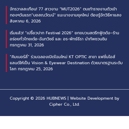
จักรวาลสะเทือน! 77 สาวงาม “MUT2026” ตบเท้ารายงานตัวเข้า
กองฯวันแรก“บอสณวัฒน์” แนะนางงามยุคใหม่ ต้องรู้จักวิธีหาแสง
สิงหาคม 6, 2026
เริ่มแล้ว! “เปรี้ยวปาก Festival 2026” ยกขบวนสตรีทฟู้ดดัง–ร้าน
อร่อยทั่วไทยเต๋อ-ฉันทวิชช์ และ อร-พัทธ์ธีรา นำทัพชวนชิม
กรกฎาคม 31, 2026
“คิมเบอร์ลี่” ร่วมฉลองเปิดโฉมใหม่ KT OPTIC สาขา แฟชั่นไอส์
แลนด์ให้เป็น Vision & Eyewear Destination ด้วยมาตรฐานระดับ
โลก
กรกฎาคม 25, 2026
Copyright © 2026 HUBNEWS | Website Development by
Cipher Co., Ltd.