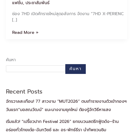
ว
แฟชั่น
,
ประชาสัมพันธ์
รนิษฐ์”
และ
ช่อง 7HD เปิดศักราชใหม่สุดอลังการ จัดงาน “7HD X-PERIENC
ผู้
[…]
ประกาศ
ข่าว
Read More »
หน้า
ใหม่
“แชมป์
ศรัณภัสร์”
ค้นหา
ค้นหา
Recent Posts
จักรวาลสะเทือน! 77 สาวงาม “MUT2026” ตบเท้ารายงานตัวเข้ากองฯ
วันแรก“บอสณวัฒน์” แนะนางงามยุคใหม่ ต้องรู้จักวิธีหาแสง
เริ่มแล้ว! “เปรี้ยวปาก Festival 2026” ยกขบวนสตรีทฟู้ดดัง–ร้าน
อร่อยทั่วไทยเต๋อ-ฉันทวิชช์ และ อร-พัทธ์ธีรา นำทัพชวนชิม