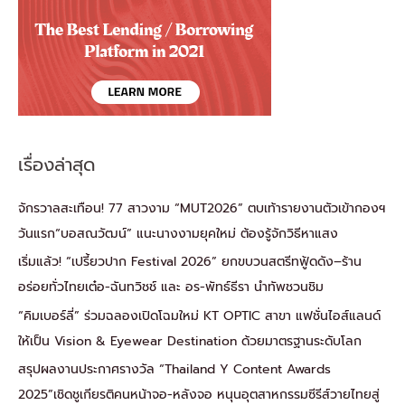
เรื่องล่าสุด
จักรวาลสะเทือน! 77 สาวงาม “MUT2026” ตบเท้ารายงานตัวเข้ากองฯ
วันแรก“บอสณวัฒน์” แนะนางงามยุคใหม่ ต้องรู้จักวิธีหาแสง
เริ่มแล้ว! “เปรี้ยวปาก Festival 2026” ยกขบวนสตรีทฟู้ดดัง–ร้าน
อร่อยทั่วไทยเต๋อ-ฉันทวิชช์ และ อร-พัทธ์ธีรา นำทัพชวนชิม
“คิมเบอร์ลี่” ร่วมฉลองเปิดโฉมใหม่ KT OPTIC สาขา แฟชั่นไอส์แลนด์
ให้เป็น Vision & Eyewear Destination ด้วยมาตรฐานระดับโลก
สรุปผลงานประกาศรางวัล “Thailand Y Content Awards
2025”เชิดชูเกียรติคนหน้าจอ-หลังจอ หนุนอุตสาหกรรมซีรีส์วายไทยสู่