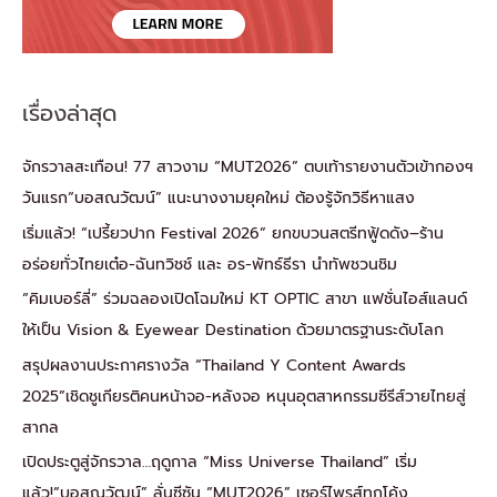
เรื่องล่าสุด
จักรวาลสะเทือน! 77 สาวงาม “MUT2026” ตบเท้ารายงานตัวเข้ากองฯ
วันแรก“บอสณวัฒน์” แนะนางงามยุคใหม่ ต้องรู้จักวิธีหาแสง
เริ่มแล้ว! “เปรี้ยวปาก Festival 2026” ยกขบวนสตรีทฟู้ดดัง–ร้าน
อร่อยทั่วไทยเต๋อ-ฉันทวิชช์ และ อร-พัทธ์ธีรา นำทัพชวนชิม
“คิมเบอร์ลี่” ร่วมฉลองเปิดโฉมใหม่ KT OPTIC สาขา แฟชั่นไอส์แลนด์
ให้เป็น Vision & Eyewear Destination ด้วยมาตรฐานระดับโลก
สรุปผลงานประกาศรางวัล “Thailand Y Content Awards
2025”เชิดชูเกียรติคนหน้าจอ-หลังจอ หนุนอุตสาหกรรมซีรีส์วายไทยสู่
สากล
เปิดประตูสู่จักรวาล…ฤดูกาล “Miss Universe Thailand” เริ่ม
แล้ว!“บอสณวัฒน์” ลั่นซีซัน “MUT2026” เซอร์ไพรส์ทุกโค้ง