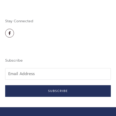
Stay Connected
F
a
c
e
b
o
o
k
-
Subscribe
f
Email
Address
SUBSCRIBE