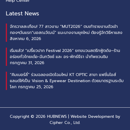
Help Center
Latest News
จักรวาลสะเทือน! 77 สาวงาม “MUT2026” ตบเท้ารายงานตัวเข้า
กองฯวันแรก“บอสณวัฒน์” แนะนางงามยุคใหม่ ต้องรู้จักวิธีหาแสง
สิงหาคม 6, 2026
เริ่มแล้ว! “เปรี้ยวปาก Festival 2026” ยกขบวนสตรีทฟู้ดดัง–ร้าน
อร่อยทั่วไทยเต๋อ-ฉันทวิชช์ และ อร-พัทธ์ธีรา นำทัพชวนชิม
กรกฎาคม 31, 2026
“คิมเบอร์ลี่” ร่วมฉลองเปิดโฉมใหม่ KT OPTIC สาขา แฟชั่นไอส์
แลนด์ให้เป็น Vision & Eyewear Destination ด้วยมาตรฐานระดับ
โลก
กรกฎาคม 25, 2026
Copyright © 2026 HUBNEWS | Website Development by
Cipher Co., Ltd.