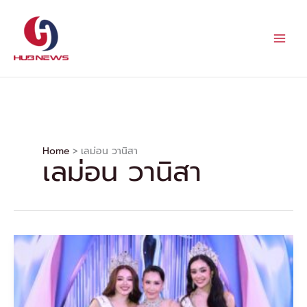
Skip
to
content
Home
เลม่อน วานิสา
เลม่อน วานิสา
มง
ลง
ฉ่ำ!!
3B
ครบ