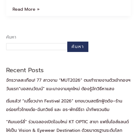
“มิส
ยูนิเวิร์ส
Read More »
บึงกาฬ2025”
ค้นหา
ค้นหา
Recent Posts
จักรวาลสะเทือน! 77 สาวงาม “MUT2026” ตบเท้ารายงานตัวเข้ากองฯ
วันแรก“บอสณวัฒน์” แนะนางงามยุคใหม่ ต้องรู้จักวิธีหาแสง
เริ่มแล้ว! “เปรี้ยวปาก Festival 2026” ยกขบวนสตรีทฟู้ดดัง–ร้าน
อร่อยทั่วไทยเต๋อ-ฉันทวิชช์ และ อร-พัทธ์ธีรา นำทัพชวนชิม
“คิมเบอร์ลี่” ร่วมฉลองเปิดโฉมใหม่ KT OPTIC สาขา แฟชั่นไอส์แลนด์
ให้เป็น Vision & Eyewear Destination ด้วยมาตรฐานระดับโลก