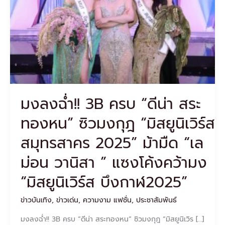
“ดี
น่า
สระ
ทอง
หน”
ซิว
มงกุฎ
“มิส
ยูนิเวิร์ส
มงลงฉ่ำ!! 3B ครบ “ดีน่า สระ
สมุทรสาคร
2025”
ทองหน” ซิวมงกุฎ “มิสยูนิเวิร์ส
ม้ามืด
“เล
สมุทรสาคร 2025” ม้ามืด “เล
ม่อน
วา
ม่อน วานิสา ” แซงโค้งคว้ามง
นิสา
”
“มิสยูนิเวิร์ส บึงกาฬ2025”
แซง
โค้ง
ข่าวบันเทิง
,
ข่าวเด่น
,
ความงาม แฟชั่น
,
ประชาสัมพันธ์
คว้า
มง
มงลงฉ่ำ!! 3B ครบ “ดีน่า สระทองหน” ซิวมงกุฎ “มิสยูนิเวิร […]