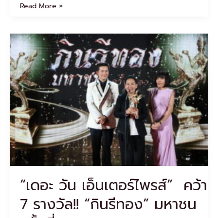
Read More »
“เดอะ
วัน
เอ็น
เตอร์
ไพรส์”
คว้า
7
รางวัล!!
“กินรี
ทอง”
มหาชน
ครั้ง
ที่
10
“เดอะ วัน เอ็นเตอร์ไพรส์” คว้า
7 รางวัล!! “กินรีทอง” มหาชน