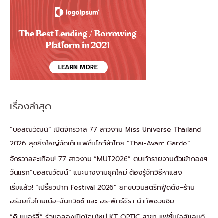
เรื่องล่าสุด
“บอสณวัฒน์” เปิดจักรวาล 77 สาวงาม Miss Universe Thailand
2026 สุดยิ่งใหญ่จัดเต็มแฟชั่นโชว์ผ้าไทย “Thai-Avant Garde”
จักรวาลสะเทือน! 77 สาวงาม “MUT2026” ตบเท้ารายงานตัวเข้ากองฯ
วันแรก“บอสณวัฒน์” แนะนางงามยุคใหม่ ต้องรู้จักวิธีหาแสง
เริ่มแล้ว! “เปรี้ยวปาก Festival 2026” ยกขบวนสตรีทฟู้ดดัง–ร้าน
อร่อยทั่วไทยเต๋อ-ฉันทวิชช์ และ อร-พัทธ์ธีรา นำทัพชวนชิม
“คิมเบอร์ลี่” ร่วมฉลองเปิดโฉมใหม่ KT OPTIC สาขา แฟชั่นไอส์แลนด์