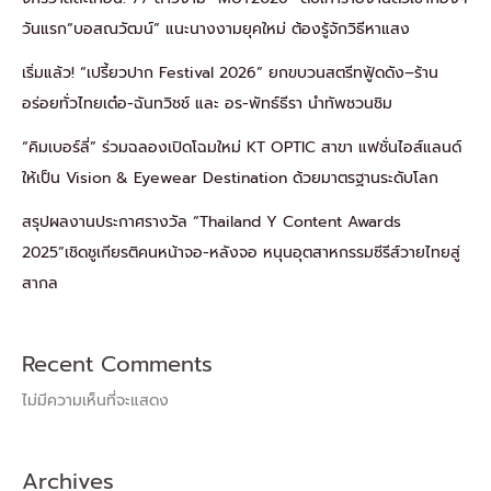
วันแรก“บอสณวัฒน์” แนะนางงามยุคใหม่ ต้องรู้จักวิธีหาแสง
เริ่มแล้ว! “เปรี้ยวปาก Festival 2026” ยกขบวนสตรีทฟู้ดดัง–ร้าน
อร่อยทั่วไทยเต๋อ-ฉันทวิชช์ และ อร-พัทธ์ธีรา นำทัพชวนชิม
“คิมเบอร์ลี่” ร่วมฉลองเปิดโฉมใหม่ KT OPTIC สาขา แฟชั่นไอส์แลนด์
ให้เป็น Vision & Eyewear Destination ด้วยมาตรฐานระดับโลก
สรุปผลงานประกาศรางวัล “Thailand Y Content Awards
2025”เชิดชูเกียรติคนหน้าจอ-หลังจอ หนุนอุตสาหกรรมซีรีส์วายไทยสู่
สากล
Recent Comments
ไม่มีความเห็นที่จะแสดง
Archives