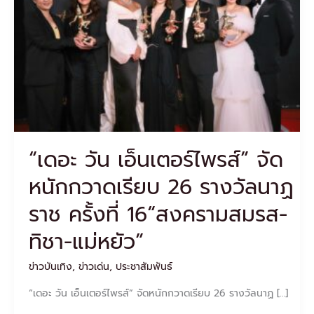
ไพรส์”
จัด
หนัก
กวาด
เรียบ
26
รางวัล
นาฏ
ราช
ครั้ง
“เดอะ วัน เอ็นเตอร์ไพรส์” จัด
ที่
16“สงคราม
หนักกวาดเรียบ 26 รางวัลนาฏ
สมรส-
ทิชา-
ราช ครั้งที่ 16“สงครามสมรส-
แม่
หยัว”
ทิชา-แม่หยัว”
ข่าวบันเทิง
,
ข่าวเด่น
,
ประชาสัมพันธ์
“เดอะ วัน เอ็นเตอร์ไพรส์” จัดหนักกวาดเรียบ 26 รางวัลนาฏ […]