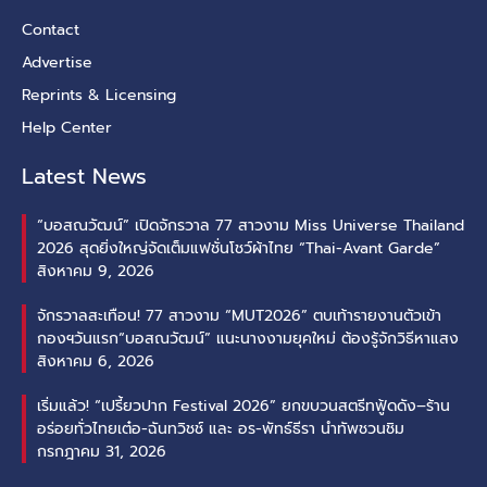
Contact
Advertise
Reprints & Licensing
Help Center
Latest News
“บอสณวัฒน์” เปิดจักรวาล 77 สาวงาม Miss Universe Thailand
2026 สุดยิ่งใหญ่จัดเต็มแฟชั่นโชว์ผ้าไทย “Thai-Avant Garde”
สิงหาคม 9, 2026
จักรวาลสะเทือน! 77 สาวงาม “MUT2026” ตบเท้ารายงานตัวเข้า
กองฯวันแรก“บอสณวัฒน์” แนะนางงามยุคใหม่ ต้องรู้จักวิธีหาแสง
สิงหาคม 6, 2026
เริ่มแล้ว! “เปรี้ยวปาก Festival 2026” ยกขบวนสตรีทฟู้ดดัง–ร้าน
อร่อยทั่วไทยเต๋อ-ฉันทวิชช์ และ อร-พัทธ์ธีรา นำทัพชวนชิม
กรกฎาคม 31, 2026