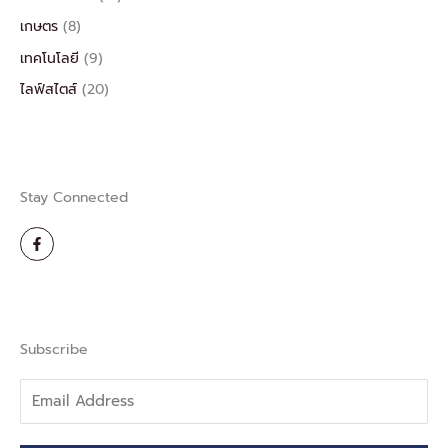
เกษตร
(8)
เทคโนโลยี
(9)
ไลฟ์สไตส์
(20)
Stay Connected
F
a
c
e
b
o
o
k
-
Subscribe
f
Email
Address