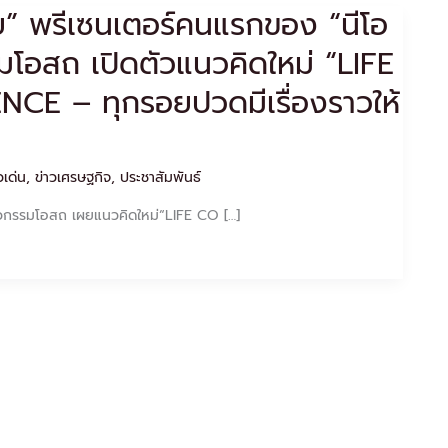
ัย” พรีเซนเตอร์คนแรกของ “นีโอ
มโอสถ เปิดตัวแนวคิดใหม่ “LIFE
E – ทุกรอยปวดมีเรื่องราวให้
วเด่น
,
ข่าวเศรษฐกิจ
,
ประชาสัมพันธ์
ทวกรรมโอสถ เผยแนวคิดใหม่“LIFE CO […]