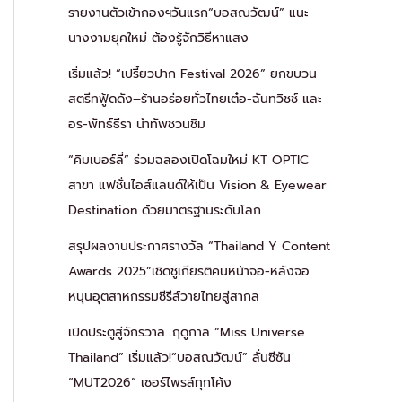
รายงานตัวเข้ากองฯวันแรก“บอสณวัฒน์” แนะ
นางงามยุคใหม่ ต้องรู้จักวิธีหาแสง
เริ่มแล้ว! “เปรี้ยวปาก Festival 2026” ยกขบวน
สตรีทฟู้ดดัง–ร้านอร่อยทั่วไทยเต๋อ-ฉันทวิชช์ และ
อร-พัทธ์ธีรา นำทัพชวนชิม
“คิมเบอร์ลี่” ร่วมฉลองเปิดโฉมใหม่ KT OPTIC
สาขา แฟชั่นไอส์แลนด์ให้เป็น Vision & Eyewear
Destination ด้วยมาตรฐานระดับโลก
สรุปผลงานประกาศรางวัล “Thailand Y Content
Awards 2025”เชิดชูเกียรติคนหน้าจอ-หลังจอ
หนุนอุตสาหกรรมซีรีส์วายไทยสู่สากล
เปิดประตูสู่จักรวาล…ฤดูกาล “Miss Universe
Thailand” เริ่มแล้ว!“บอสณวัฒน์” ลั่นซีซัน
“MUT2026” เซอร์ไพรส์ทุกโค้ง