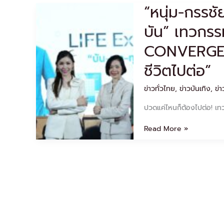
“หนุ่ม-กรรช
“หนุ่ม-
กรร
บัน” เทวกรร
ชัย”
พรี
CONVERGENC
เซนเตอร์
คน
ชีวิตไปต่อ”
แรก
ของ
ข่าวทั่วไทย
,
ข่าวบันเทิง
,
ข่า
“นี
โอ
ปวดแค่ไหนก็ต้องไปต่อ! เ
บัน”
เทว
Read More »
กรรม
โอสถ
เปิด
ตัว
แนวคิด
ใหม่
“LIFE
CONVERGENCE
–