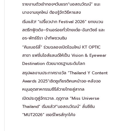
รายงานตัวเข้ากองฯวันแรก“บอสณวัฒน์” แนะ
นางงามยุคใหม่ ต้องรู้จักวิธีหาแสง
เริ่มแล้ว! “เปรี้ยวปาก Festival 2026” ยกขบวน
สตรีทฟู้ดดัง–ร้านอร่อยทั่วไทยเต๋อ-ฉันทวิชช์ และ
อร-พัทธ์ธีรา นำทัพชวนชิม
“คิมเบอร์ลี่” ร่วมฉลองเปิดโฉมใหม่ KT OPTIC
สาขา แฟชั่นไอส์แลนด์ให้เป็น Vision & Eyewear
Destination ด้วยมาตรฐานระดับโลก
สรุปผลงานประกาศรางวัล “Thailand Y Content
Awards 2025”เชิดชูเกียรติคนหน้าจอ-หลังจอ
หนุนอุตสาหกรรมซีรีส์วายไทยสู่สากล
เปิดประตูสู่จักรวาล…ฤดูกาล “Miss Universe
Thailand” เริ่มแล้ว!“บอสณวัฒน์” ลั่นซีซัน
“MUT2026” เซอร์ไพรส์ทุกโค้ง