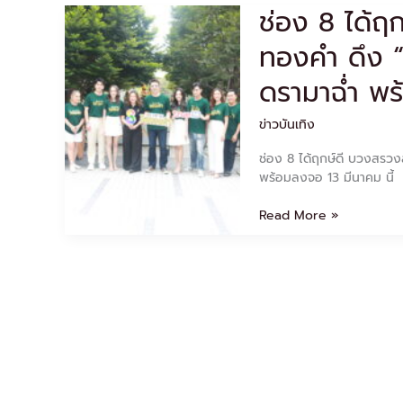
ช่อง 8 ได้ฤ
ช่อง
8
ทองคำ ดึง “
ได้
ฤกษ์
ดรามาฉ่ำ พร
ดี
บวงสรวง
ข่าวบันเทิง
ละคร
ทายาท
ช่อง 8 ได้ฤกษ์ดี บวงสรวง
ไห
พร้อมลงจอ 13 มีนาคม นี้
ทองคำ
ดึง
Read More »
“อั๋น-
แป้ง-
ต้น
ข้าว-
สกาย”
ฟาด
ดรา
มา
ฉ่ำ
พร้อม