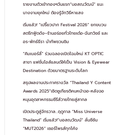
รายงานตัวเข้ากองฯวันแรก“บอสณวัฒน์” แนะ
นางงามยุคใหม่ ต้องรู้จักวิธีหาแสง
เริ่มแล้ว! “เปรี้ยวปาก Festival 2026” ยกขบวน
สตรีทฟู้ดดัง–ร้านอร่อยทั่วไทยเต๋อ-ฉันทวิชช์ และ
อร-พัทธ์ธีรา นำทัพชวนชิม
“คิมเบอร์ลี่” ร่วมฉลองเปิดโฉมใหม่ KT OPTIC
สาขา แฟชั่นไอส์แลนด์ให้เป็น Vision & Eyewear
Destination ด้วยมาตรฐานระดับโลก
สรุปผลงานประกาศรางวัล “Thailand Y Content
Awards 2025”เชิดชูเกียรติคนหน้าจอ-หลังจอ
หนุนอุตสาหกรรมซีรีส์วายไทยสู่สากล
เปิดประตูสู่จักรวาล…ฤดูกาล “Miss Universe
Thailand” เริ่มแล้ว!“บอสณวัฒน์” ลั่นซีซัน
“MUT2026” เซอร์ไพรส์ทุกโค้ง