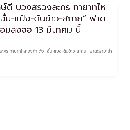
กษ์ดี บวงสรวงละคร ทายาทไห
อั๋น-แป้ง-ต้นข้าว-สกาย” ฟาด
้อมลงจอ 13 มีนาคม นี้
ละคร ทายาทไหทองคำ ดึง “อั๋น-แป้ง-ต้นข้าว-สกาย” ฟาดดรามาฉ่ำ