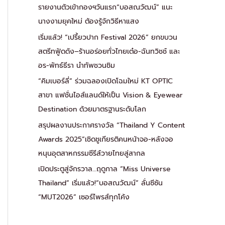
รายงานตัวเข้ากองฯวันแรก“บอสณวัฒน์” แนะ
นางงามยุคใหม่ ต้องรู้จักวิธีหาแสง
เริ่มแล้ว! “เปรี้ยวปาก Festival 2026” ยกขบวน
สตรีทฟู้ดดัง–ร้านอร่อยทั่วไทยเต๋อ-ฉันทวิชช์ และ
อร-พัทธ์ธีรา นำทัพชวนชิม
“คิมเบอร์ลี่” ร่วมฉลองเปิดโฉมใหม่ KT OPTIC
สาขา แฟชั่นไอส์แลนด์ให้เป็น Vision & Eyewear
Destination ด้วยมาตรฐานระดับโลก
สรุปผลงานประกาศรางวัล “Thailand Y Content
Awards 2025”เชิดชูเกียรติคนหน้าจอ-หลังจอ
หนุนอุตสาหกรรมซีรีส์วายไทยสู่สากล
เปิดประตูสู่จักรวาล…ฤดูกาล “Miss Universe
Thailand” เริ่มแล้ว!“บอสณวัฒน์” ลั่นซีซัน
“MUT2026” เซอร์ไพรส์ทุกโค้ง