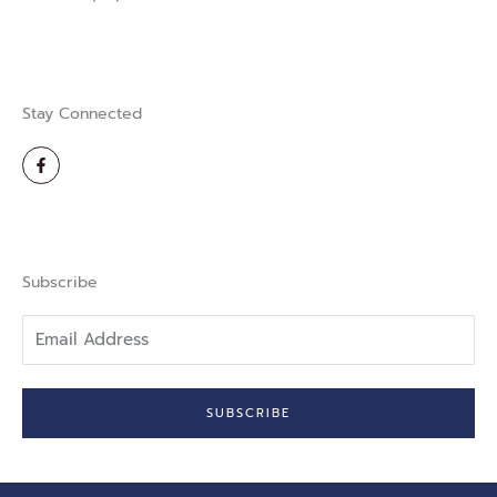
Stay Connected
F
a
c
e
b
o
o
k
-
Subscribe
f
Email
Address
SUBSCRIBE