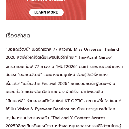
เรื่องล่าสุด
“บอสณวัฒน์” เปิดจักรวาล 77 สาวงาม Miss Universe Thailand
2026 สุดยิ่งใหญ่จัดเต็มแฟชั่นโชว์ผ้าไทย “Thai-Avant Garde”
จักรวาลสะเทือน! 77 สาวงาม “MUT2026” ตบเท้ารายงานตัวเข้ากองฯ
วันแรก“บอสณวัฒน์” แนะนางงามยุคใหม่ ต้องรู้จักวิธีหาแสง
เริ่มแล้ว! “เปรี้ยวปาก Festival 2026” ยกขบวนสตรีทฟู้ดดัง–ร้าน
อร่อยทั่วไทยเต๋อ-ฉันทวิชช์ และ อร-พัทธ์ธีรา นำทัพชวนชิม
“คิมเบอร์ลี่” ร่วมฉลองเปิดโฉมใหม่ KT OPTIC สาขา แฟชั่นไอส์แลนด์
ให้เป็น Vision & Eyewear Destination ด้วยมาตรฐานระดับโลก
สรุปผลงานประกาศรางวัล “Thailand Y Content Awards
2025”เชิดชูเกียรติคนหน้าจอ-หลังจอ หนุนอุตสาหกรรมซีรีส์วายไทยสู่