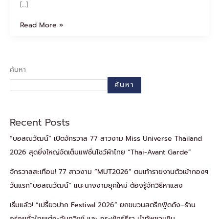
[…]
Read More »
ค้นหา
ค้นหา
Recent Posts
“บอสณวัฒน์” เปิดจักรวาล 77 สาวงาม Miss Universe Thailand
2026 สุดยิ่งใหญ่จัดเต็มแฟชั่นโชว์ผ้าไทย “Thai-Avant Garde”
จักรวาลสะเทือน! 77 สาวงาม “MUT2026” ตบเท้ารายงานตัวเข้ากองฯ
วันแรก“บอสณวัฒน์” แนะนางงามยุคใหม่ ต้องรู้จักวิธีหาแสง
เริ่มแล้ว! “เปรี้ยวปาก Festival 2026” ยกขบวนสตรีทฟู้ดดัง–ร้าน
อร่อยทั่วไทยเต๋อ-ฉันทวิชช์ และ อร-พัทธ์ธีรา นำทัพชวนชิม