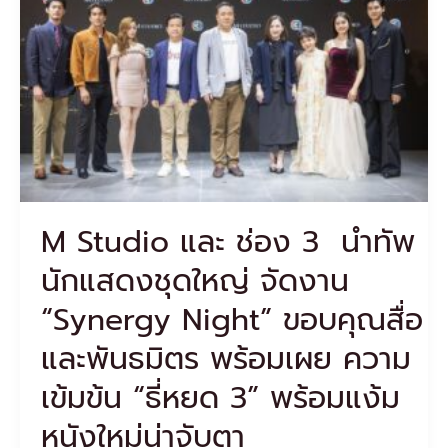
นำ
ทัพ
นัก
แสดง
ชุด
ใหญ่
จัด
งาน
“Synergy
Night”
ขอบคุณ
M Studio และ ช่อง 3 นำทัพ
สื่อ
และ
นักแสดงชุดใหญ่ จัดงาน
พันธมิตร
พร้อม
“Synergy Night” ขอบคุณสื่อ
เผย
ความ
และพันธมิตร พร้อมเผย ความ
เข้ม
เข้มข้น “ธี่หยด 3” พร้อมแง้ม
ข้น
“ธี่
หนังใหม่น่าจับตา
หยด