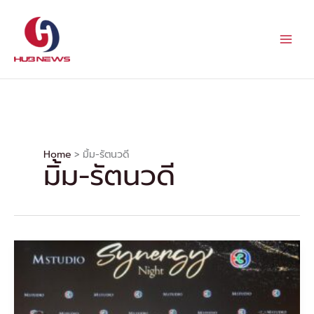
Skip
to
content
Home
มิ้ม-รัตนวดี
มิ้ม-รัตนวดี
M
Studio
และ
ช่อง
3