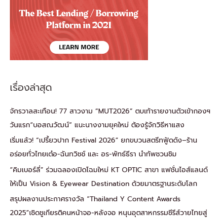
เรื่องล่าสุด
จักรวาลสะเทือน! 77 สาวงาม “MUT2026” ตบเท้ารายงานตัวเข้ากองฯ
วันแรก“บอสณวัฒน์” แนะนางงามยุคใหม่ ต้องรู้จักวิธีหาแสง
เริ่มแล้ว! “เปรี้ยวปาก Festival 2026” ยกขบวนสตรีทฟู้ดดัง–ร้าน
อร่อยทั่วไทยเต๋อ-ฉันทวิชช์ และ อร-พัทธ์ธีรา นำทัพชวนชิม
“คิมเบอร์ลี่” ร่วมฉลองเปิดโฉมใหม่ KT OPTIC สาขา แฟชั่นไอส์แลนด์
ให้เป็น Vision & Eyewear Destination ด้วยมาตรฐานระดับโลก
สรุปผลงานประกาศรางวัล “Thailand Y Content Awards
2025”เชิดชูเกียรติคนหน้าจอ-หลังจอ หนุนอุตสาหกรรมซีรีส์วายไทยสู่