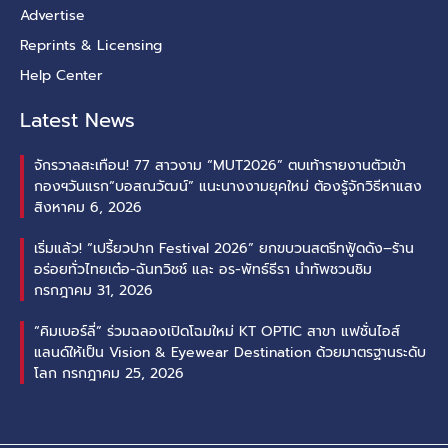
Advertise
Reprints & Licensing
Help Center
Latest News
จักรวาลสะเทือน! 77 สาวงาม “MUT2026” ตบเท้ารายงานตัวเข้า
กองฯวันแรก“บอสณวัฒน์” แนะนางงามยุคใหม่ ต้องรู้จักวิธีหาแสง
สิงหาคม 6, 2026
เริ่มแล้ว! “เปรี้ยวปาก Festival 2026” ยกขบวนสตรีทฟู้ดดัง–ร้าน
อร่อยทั่วไทยเต๋อ-ฉันทวิชช์ และ อร-พัทธ์ธีรา นำทัพชวนชิม
กรกฎาคม 31, 2026
“คิมเบอร์ลี่” ร่วมฉลองเปิดโฉมใหม่ KT OPTIC สาขา แฟชั่นไอส์
แลนด์ให้เป็น Vision & Eyewear Destination ด้วยมาตรฐานระดับ
โลก
กรกฎาคม 25, 2026