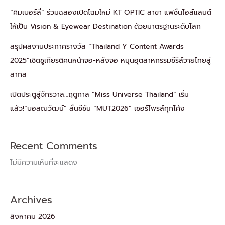
“คิมเบอร์ลี่” ร่วมฉลองเปิดโฉมใหม่ KT OPTIC สาขา แฟชั่นไอส์แลนด์
ให้เป็น Vision & Eyewear Destination ด้วยมาตรฐานระดับโลก
สรุปผลงานประกาศรางวัล “Thailand Y Content Awards
2025”เชิดชูเกียรติคนหน้าจอ-หลังจอ หนุนอุตสาหกรรมซีรีส์วายไทยสู่
สากล
เปิดประตูสู่จักรวาล…ฤดูกาล “Miss Universe Thailand” เริ่ม
แล้ว!“บอสณวัฒน์” ลั่นซีซัน “MUT2026” เซอร์ไพรส์ทุกโค้ง
Recent Comments
ไม่มีความเห็นที่จะแสดง
Archives
สิงหาคม 2026