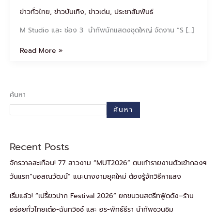
3”
พร้อม
ข่าวทั่วไทย
,
ข่าวบันเทิง
,
ข่าวเด่น
,
ประชาสัมพันธ์
แง้ม
M Studio และ ช่อง 3 นำทัพนักแสดงชุดใหญ่ จัดงาน “S […]
หนัง
ใหม่
Read More »
น่า
จับตา
ค้นหา
ค้นหา
Recent Posts
จักรวาลสะเทือน! 77 สาวงาม “MUT2026” ตบเท้ารายงานตัวเข้ากองฯ
วันแรก“บอสณวัฒน์” แนะนางงามยุคใหม่ ต้องรู้จักวิธีหาแสง
เริ่มแล้ว! “เปรี้ยวปาก Festival 2026” ยกขบวนสตรีทฟู้ดดัง–ร้าน
อร่อยทั่วไทยเต๋อ-ฉันทวิชช์ และ อร-พัทธ์ธีรา นำทัพชวนชิม