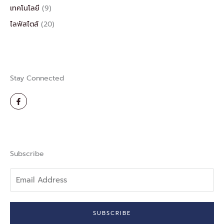
เทคโนโลยี
(9)
ไลฟ์สไตส์
(20)
Stay Connected
F
a
c
e
b
o
o
k
-
Subscribe
f
Email
Address
SUBSCRIBE