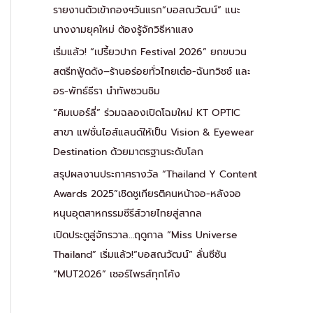
รายงานตัวเข้ากองฯวันแรก“บอสณวัฒน์” แนะ
นางงามยุคใหม่ ต้องรู้จักวิธีหาแสง
เริ่มแล้ว! “เปรี้ยวปาก Festival 2026” ยกขบวน
สตรีทฟู้ดดัง–ร้านอร่อยทั่วไทยเต๋อ-ฉันทวิชช์ และ
อร-พัทธ์ธีรา นำทัพชวนชิม
“คิมเบอร์ลี่” ร่วมฉลองเปิดโฉมใหม่ KT OPTIC
สาขา แฟชั่นไอส์แลนด์ให้เป็น Vision & Eyewear
Destination ด้วยมาตรฐานระดับโลก
สรุปผลงานประกาศรางวัล “Thailand Y Content
Awards 2025”เชิดชูเกียรติคนหน้าจอ-หลังจอ
หนุนอุตสาหกรรมซีรีส์วายไทยสู่สากล
เปิดประตูสู่จักรวาล…ฤดูกาล “Miss Universe
Thailand” เริ่มแล้ว!“บอสณวัฒน์” ลั่นซีซัน
“MUT2026” เซอร์ไพรส์ทุกโค้ง