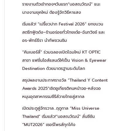
รายงานตัวเข้ากองฯวันแรก“บอสณวัฒน์” แนะ
นางงามยุคใหม่ ต้องรู้จักวิธีหาแสง
เริ่มแล้ว! “เปรี้ยวปาก Festival 2026” ยกขบวน
สตรีทฟู้ดดัง–ร้านอร่อยทั่วไทยเต๋อ-ฉันทวิชช์ และ
อร-พัทธ์ธีรา นำทัพชวนชิม
“คิมเบอร์ลี่” ร่วมฉลองเปิดโฉมใหม่ KT OPTIC
สาขา แฟชั่นไอส์แลนด์ให้เป็น Vision & Eyewear
Destination ด้วยมาตรฐานระดับโลก
สรุปผลงานประกาศรางวัล “Thailand Y Content
Awards 2025”เชิดชูเกียรติคนหน้าจอ-หลังจอ
หนุนอุตสาหกรรมซีรีส์วายไทยสู่สากล
เปิดประตูสู่จักรวาล…ฤดูกาล “Miss Universe
Thailand” เริ่มแล้ว!“บอสณวัฒน์” ลั่นซีซัน
“MUT2026” เซอร์ไพรส์ทุกโค้ง