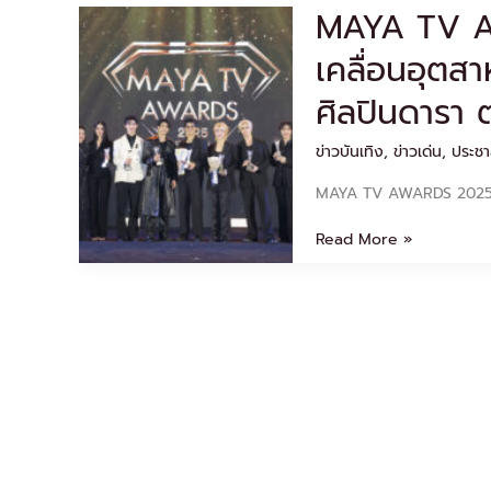
MAYA TV A
MAYA
TV
เคลื่อนอุตส
AWARDS
2025
ศิลปินดารา ต
มอบ
กำลัง
ข่าวบันเทิง
,
ข่าวเด่น
,
ประชา
ใจ
ขับ
MAYA TV AWARDS 2025 มอ
เคลื่อน
อุตสาหกรรม
Read More »
บันเทิง
ไทย
กองทัพ
ศิลปิน
ดารา
ตบเท้า
เข้า
ร่วม
งาน
เพียบ