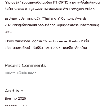
“คิมเบอร์ลี่” ร่วมฉลองเปิดโฉมใหม่ KT OPTIC สาขา แฟชั่นไอส์แลนด์
ให้เป็น Vision & Eyewear Destination ด้วยมาตรฐานระดับโลก
สรุปผลงานประกาศรางวัล “Thailand Y Content Awards
2025”เชิดชูเกียรติคนหน้าจอ-หลังจอ หนุนอุตสาหกรรมซีรีส์วายไทยสู่
สากล
เปิดประตูสู่จักรวาล…ฤดูกาล “Miss Universe Thailand” เริ่ม
แล้ว!“บอสณวัฒน์” ลั่นซีซัน “MUT2026” เซอร์ไพรส์ทุกโค้ง
Recent Comments
ไม่มีความเห็นที่จะแสดง
Archives
สิงหาคม 2026