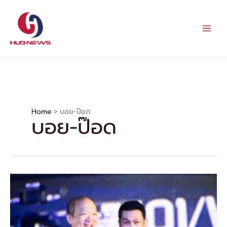
Skip
to
content
Home
บอย-ป๊อด
บอย-ป๊อด
“บอย-
ป๊อด”
ประกาศ
คอนเสิร์ต
ใหญ่