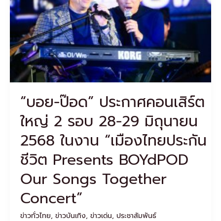
2
รอบ
28-
29
มิถุนายน
2568
ใน
งาน
“เมือง
“บอย-ป๊อด” ประกาศคอนเสิร์ต
ไทย
ประกัน
ใหญ่ 2 รอบ 28-29 มิถุนายน
ชีวิต Presents
BOYdPOD
2568 ในงาน “เมืองไทยประกัน
Our
Songs
ชีวิต Presents BOYdPOD
Together
Concert”
Our Songs Together
Concert”
ข่าวทั่วไทย
,
ข่าวบันเทิง
,
ข่าวเด่น
,
ประชาสัมพันธ์