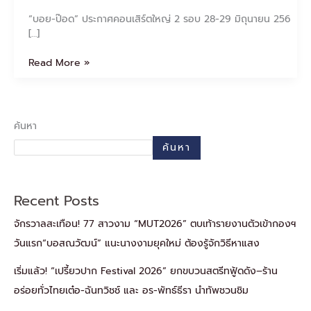
“บอย-ป๊อด” ประกาศคอนเสิร์ตใหญ่ 2 รอบ 28-29 มิถุนายน 256
[…]
Read More »
ค้นหา
ค้นหา
Recent Posts
จักรวาลสะเทือน! 77 สาวงาม “MUT2026” ตบเท้ารายงานตัวเข้ากองฯ
วันแรก“บอสณวัฒน์” แนะนางงามยุคใหม่ ต้องรู้จักวิธีหาแสง
เริ่มแล้ว! “เปรี้ยวปาก Festival 2026” ยกขบวนสตรีทฟู้ดดัง–ร้าน
อร่อยทั่วไทยเต๋อ-ฉันทวิชช์ และ อร-พัทธ์ธีรา นำทัพชวนชิม