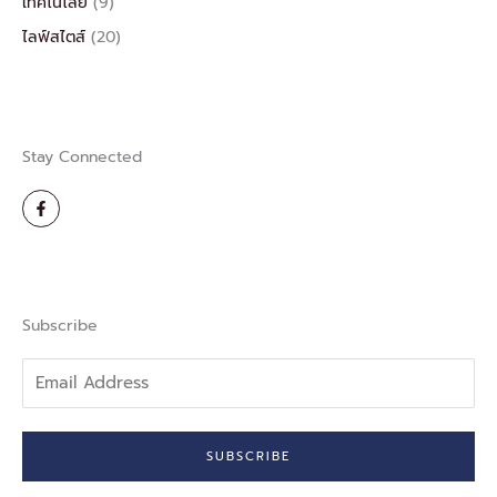
เทคโนโลยี
(9)
ไลฟ์สไตส์
(20)
Stay Connected
F
a
c
e
b
o
o
k
-
Subscribe
f
Email
Address
SUBSCRIBE