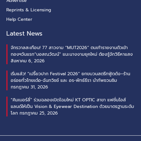
Advertise
Reprints & Licensing
Help Center
Latest News
จักรวาลสะเทือน! 77 สาวงาม “MUT2026” ตบเท้ารายงานตัวเข้า
กองฯวันแรก“บอสณวัฒน์” แนะนางงามยุคใหม่ ต้องรู้จักวิธีหาแสง
สิงหาคม 6, 2026
เริ่มแล้ว! “เปรี้ยวปาก Festival 2026” ยกขบวนสตรีทฟู้ดดัง–ร้าน
อร่อยทั่วไทยเต๋อ-ฉันทวิชช์ และ อร-พัทธ์ธีรา นำทัพชวนชิม
กรกฎาคม 31, 2026
“คิมเบอร์ลี่” ร่วมฉลองเปิดโฉมใหม่ KT OPTIC สาขา แฟชั่นไอส์
แลนด์ให้เป็น Vision & Eyewear Destination ด้วยมาตรฐานระดับ
โลก
กรกฎาคม 25, 2026