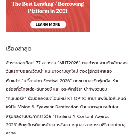
เรื่องล่าสุด
จักรวาลสะเทือน! 77 สาวงาม “MUT2026” ตบเท้ารายงานตัวเข้ากองฯ
วันแรก“บอสณวัฒน์” แนะนางงามยุคใหม่ ต้องรู้จักวิธีหาแสง
เริ่มแล้ว! “เปรี้ยวปาก Festival 2026” ยกขบวนสตรีทฟู้ดดัง–ร้าน
อร่อยทั่วไทยเต๋อ-ฉันทวิชช์ และ อร-พัทธ์ธีรา นำทัพชวนชิม
“คิมเบอร์ลี่” ร่วมฉลองเปิดโฉมใหม่ KT OPTIC สาขา แฟชั่นไอส์แลนด์
ให้เป็น Vision & Eyewear Destination ด้วยมาตรฐานระดับโลก
สรุปผลงานประกาศรางวัล “Thailand Y Content Awards
2025”เชิดชูเกียรติคนหน้าจอ-หลังจอ หนุนอุตสาหกรรมซีรีส์วายไทยสู่
สากล