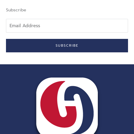
o
k
-
Subscribe
f
Email
Address
SUBSCRIBE