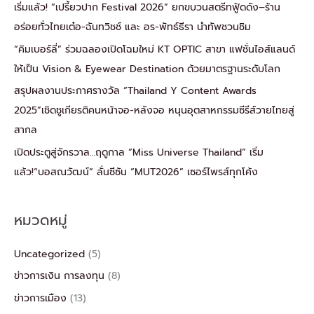
เริ่มแล้ว! “เปรี้ยวปาก Festival 2026” ยกขบวนสตรีทฟู้ดดัง–ร้าน
อร่อยทั่วไทยเต๋อ-ฉันทวิชช์ และ อร-พัทธ์ธีรา นำทัพชวนชิม
“คิมเบอร์ลี่” ร่วมฉลองเปิดโฉมใหม่ KT OPTIC สาขา แฟชั่นไอส์แลนด์
ให้เป็น Vision & Eyewear Destination ด้วยมาตรฐานระดับโลก
สรุปผลงานประกาศรางวัล “Thailand Y Content Awards
2025”เชิดชูเกียรติคนหน้าจอ-หลังจอ หนุนอุตสาหกรรมซีรีส์วายไทยสู่
สากล
เปิดประตูสู่จักรวาล…ฤดูกาล “Miss Universe Thailand” เริ่ม
แล้ว!“บอสณวัฒน์” ลั่นซีซัน “MUT2026” เซอร์ไพรส์ทุกโค้ง
หมวดหมู่
Uncategorized
(5)
ข่าวการเงิน การลงทุน
(8)
ข่าวการเมือง
(13)