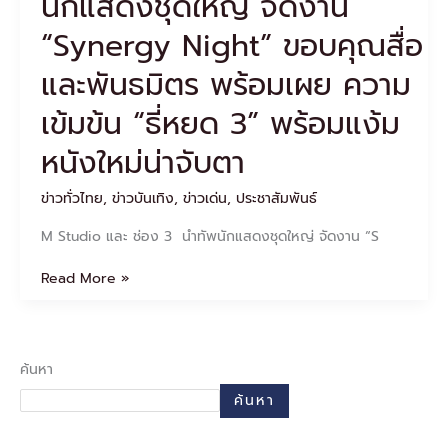
นักแสดงชุดใหญ่ จัดงาน
พันธมิตร
พร้อม
“Synergy Night” ขอบคุณสื่อ
เผย
ความ
และพันธมิตร พร้อมเผย ความ
เข้ม
เข้มข้น “ธี่หยด 3” พร้อมแง้ม
ข้น
“ธี่
หนังใหม่น่าจับตา
หยด
3”
พร้อม
ข่าวทั่วไทย
,
ข่าวบันเทิง
,
ข่าวเด่น
,
ประชาสัมพันธ์
แง้ม
M Studio และ ช่อง 3 นำทัพนักแสดงชุดใหญ่ จัดงาน “S
หนัง
ใหม่
Read More »
น่า
จับตา
ค้นหา
ค้นหา