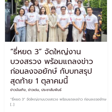
งาน
บวงสรวง
พร้อม
แถลง
ข่าว
ก่อน
ลง
จอ
ยักษ์
“ธี่หยด 3” จัดใหญ่งาน
กับ
บท
บวงสรวง พร้อมแถลงข่าว
สรุป
สุดท้าย
ก่อนลงจอยักษ์ กับบทสรุป
1
ตุลาคม
สุดท้าย 1 ตุลาคมนี้
นี้
ข่าวบันเทิง
,
ข่าวเด่น
,
ประชาสัมพันธ์
“ธี่หยด 3” จัดใหญ่งานบวงสรวง พร้อมแถลงข่าว ก่อนลงจอยักษ
[…]