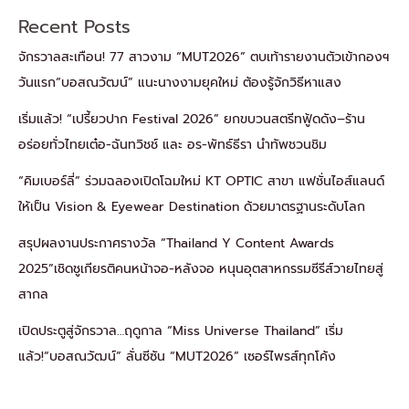
Recent Posts
จักรวาลสะเทือน! 77 สาวงาม “MUT2026” ตบเท้ารายงานตัวเข้ากองฯ
วันแรก“บอสณวัฒน์” แนะนางงามยุคใหม่ ต้องรู้จักวิธีหาแสง
เริ่มแล้ว! “เปรี้ยวปาก Festival 2026” ยกขบวนสตรีทฟู้ดดัง–ร้าน
อร่อยทั่วไทยเต๋อ-ฉันทวิชช์ และ อร-พัทธ์ธีรา นำทัพชวนชิม
“คิมเบอร์ลี่” ร่วมฉลองเปิดโฉมใหม่ KT OPTIC สาขา แฟชั่นไอส์แลนด์
ให้เป็น Vision & Eyewear Destination ด้วยมาตรฐานระดับโลก
สรุปผลงานประกาศรางวัล “Thailand Y Content Awards
2025”เชิดชูเกียรติคนหน้าจอ-หลังจอ หนุนอุตสาหกรรมซีรีส์วายไทยสู่
สากล
เปิดประตูสู่จักรวาล…ฤดูกาล “Miss Universe Thailand” เริ่ม
แล้ว!“บอสณวัฒน์” ลั่นซีซัน “MUT2026” เซอร์ไพรส์ทุกโค้ง