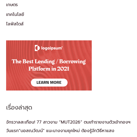
เกษตร
เทคโนโลยี
ไลฟ์สไตส์
เรื่องล่าสุด
จักรวาลสะเทือน! 77 สาวงาม “MUT2026” ตบเท้ารายงานตัวเข้ากองฯ
วันแรก“บอสณวัฒน์” แนะนางงามยุคใหม่ ต้องรู้จักวิธีหาแสง