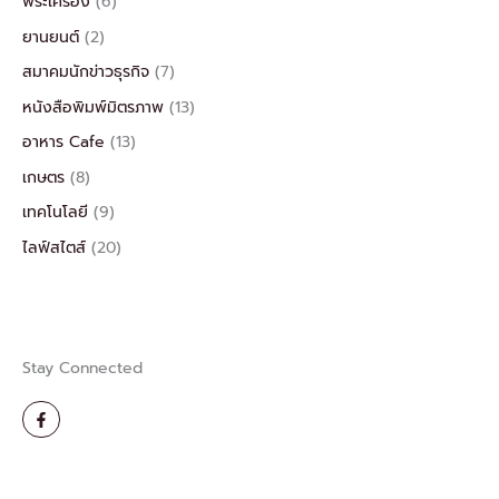
พระเครื่อง
(6)
ยานยนต์
(2)
สมาคมนักข่าวธุรกิจ
(7)
หนังสือพิมพ์มิตรภาพ
(13)
อาหาร Cafe
(13)
เกษตร
(8)
เทคโนโลยี
(9)
ไลฟ์สไตส์
(20)
Stay Connected
F
a
c
e
b
o