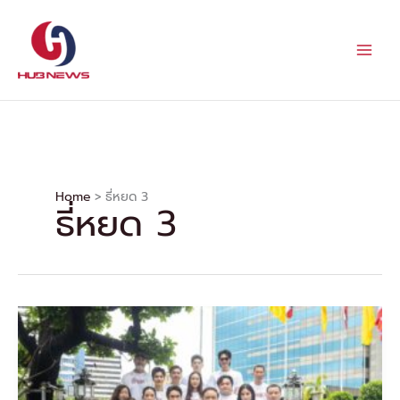
Skip
to
content
Home
ธี่หยด 3
ธี่หยด 3
“ธี่
หยด
3”
จัด
ใหญ่