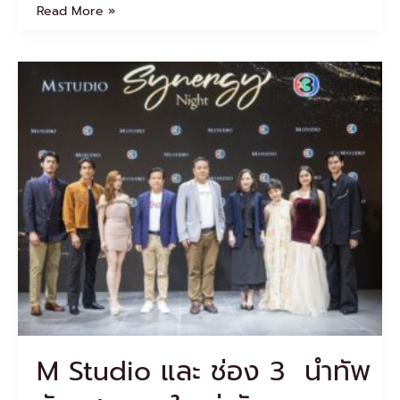
Read More »
M
Studio
และ
ช่อง
3
นำ
ทัพ
นัก
แสดง
ชุด
ใหญ่
จัด
งาน
“Synergy
Night”
ขอบคุณ
M Studio และ ช่อง 3 นำทัพ
สื่อ
และ