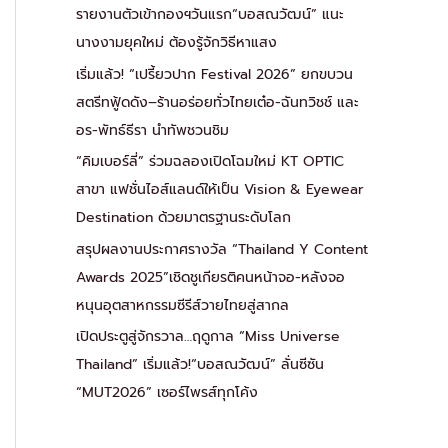
รายงานตัวเข้ากองฯวันแรก“บอสณวัฒน์” แนะ
นางงามยุคใหม่ ต้องรู้จักวิธีหาแสง
เริ่มแล้ว! “เปรี้ยวปาก Festival 2026” ยกขบวน
สตรีทฟู้ดดัง–ร้านอร่อยทั่วไทยเต๋อ-ฉันทวิชช์ และ
อร-พัทธ์ธีรา นำทัพชวนชิม
“คิมเบอร์ลี่” ร่วมฉลองเปิดโฉมใหม่ KT OPTIC
สาขา แฟชั่นไอส์แลนด์ให้เป็น Vision & Eyewear
Destination ด้วยมาตรฐานระดับโลก
สรุปผลงานประกาศรางวัล “Thailand Y Content
Awards 2025”เชิดชูเกียรติคนหน้าจอ-หลังจอ
หนุนอุตสาหกรรมซีรีส์วายไทยสู่สากล
เปิดประตูสู่จักรวาล…ฤดูกาล “Miss Universe
Thailand” เริ่มแล้ว!“บอสณวัฒน์” ลั่นซีซัน
“MUT2026” เซอร์ไพรส์ทุกโค้ง