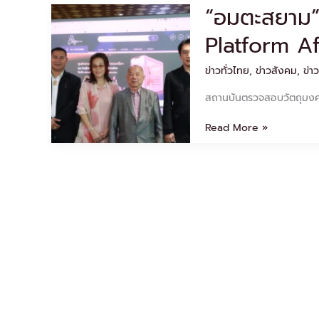
“อมตะสยาม”
“อมตะ
สยาม”
Platform Aff
เปิด
ตัว
Amata
ข่าวทั่วไทย
,
ข่าวสังคม
,
ข่าว
Market
สถานบันตรวจสอบวัตถุมงค
Platform
Affiliate
Read More »
เอาใจ
สา
ยมู
ที่
แรก
ใน
ไทย