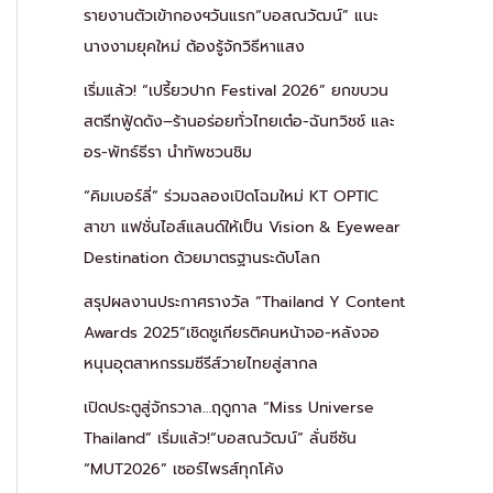
รายงานตัวเข้ากองฯวันแรก“บอสณวัฒน์” แนะ
นางงามยุคใหม่ ต้องรู้จักวิธีหาแสง
เริ่มแล้ว! “เปรี้ยวปาก Festival 2026” ยกขบวน
สตรีทฟู้ดดัง–ร้านอร่อยทั่วไทยเต๋อ-ฉันทวิชช์ และ
อร-พัทธ์ธีรา นำทัพชวนชิม
“คิมเบอร์ลี่” ร่วมฉลองเปิดโฉมใหม่ KT OPTIC
สาขา แฟชั่นไอส์แลนด์ให้เป็น Vision & Eyewear
Destination ด้วยมาตรฐานระดับโลก
สรุปผลงานประกาศรางวัล “Thailand Y Content
Awards 2025”เชิดชูเกียรติคนหน้าจอ-หลังจอ
หนุนอุตสาหกรรมซีรีส์วายไทยสู่สากล
เปิดประตูสู่จักรวาล…ฤดูกาล “Miss Universe
Thailand” เริ่มแล้ว!“บอสณวัฒน์” ลั่นซีซัน
“MUT2026” เซอร์ไพรส์ทุกโค้ง