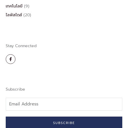
เทคโนโลยี
(9)
ไลฟ์สไตส์
(20)
Stay Connected
F
a
c
e
b
o
o
k
-
Subscribe
f
Email
Address
SUBSCRIBE