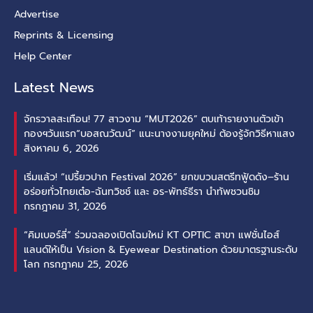
Advertise
Reprints & Licensing
Help Center
Latest News
จักรวาลสะเทือน! 77 สาวงาม “MUT2026” ตบเท้ารายงานตัวเข้า
กองฯวันแรก“บอสณวัฒน์” แนะนางงามยุคใหม่ ต้องรู้จักวิธีหาแสง
สิงหาคม 6, 2026
เริ่มแล้ว! “เปรี้ยวปาก Festival 2026” ยกขบวนสตรีทฟู้ดดัง–ร้าน
อร่อยทั่วไทยเต๋อ-ฉันทวิชช์ และ อร-พัทธ์ธีรา นำทัพชวนชิม
กรกฎาคม 31, 2026
“คิมเบอร์ลี่” ร่วมฉลองเปิดโฉมใหม่ KT OPTIC สาขา แฟชั่นไอส์
แลนด์ให้เป็น Vision & Eyewear Destination ด้วยมาตรฐานระดับ
โลก
กรกฎาคม 25, 2026