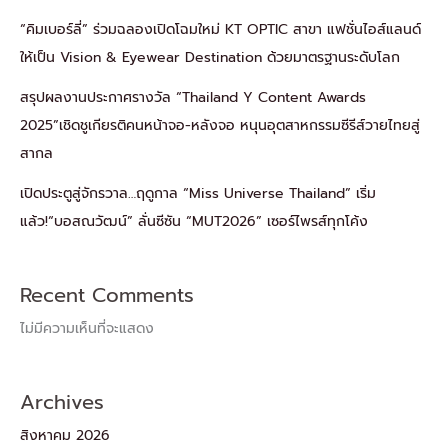
“คิมเบอร์ลี่” ร่วมฉลองเปิดโฉมใหม่ KT OPTIC สาขา แฟชั่นไอส์แลนด์
ให้เป็น Vision & Eyewear Destination ด้วยมาตรฐานระดับโลก
สรุปผลงานประกาศรางวัล “Thailand Y Content Awards
2025”เชิดชูเกียรติคนหน้าจอ-หลังจอ หนุนอุตสาหกรรมซีรีส์วายไทยสู่
สากล
เปิดประตูสู่จักรวาล…ฤดูกาล “Miss Universe Thailand” เริ่ม
แล้ว!“บอสณวัฒน์” ลั่นซีซัน “MUT2026” เซอร์ไพรส์ทุกโค้ง
Recent Comments
ไม่มีความเห็นที่จะแสดง
Archives
สิงหาคม 2026