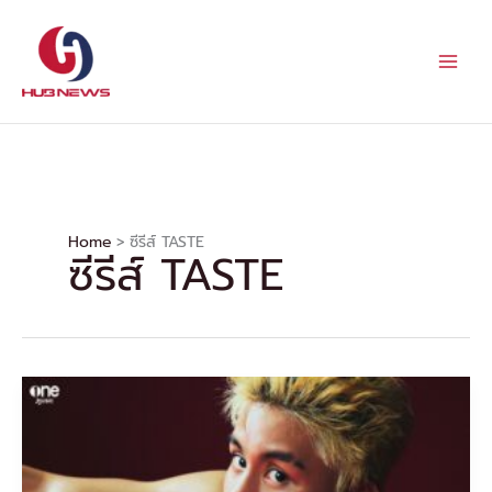
Skip
to
content
Home
ซีรีส์ TASTE
ซีรีส์ TASTE
“บูม
สหรัฐ”
ปล่อย
เพลง
เต็ม