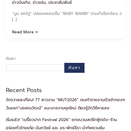
ข่าวบันเทิง
,
ข่าวเด่น
,
ประชาสัมพันธ์
“บูม สหรัฐ” ปล่อยเพลงเต็ม “BABY BAMBI” ตามคำเรียกร้อง จ
[…]
Read More »
ค้นหา
ค้นหา
Recent Posts
จักรวาลสะเทือน! 77 สาวงาม “MUT2026” ตบเท้ารายงานตัวเข้ากองฯ
วันแรก“บอสณวัฒน์” แนะนางงามยุคใหม่ ต้องรู้จักวิธีหาแสง
เริ่มแล้ว! “เปรี้ยวปาก Festival 2026” ยกขบวนสตรีทฟู้ดดัง–ร้าน
อร่อยทั่วไทยเต๋อ-ฉันทวิชช์ และ อร-พัทธ์ธีรา นำทัพชวนชิม