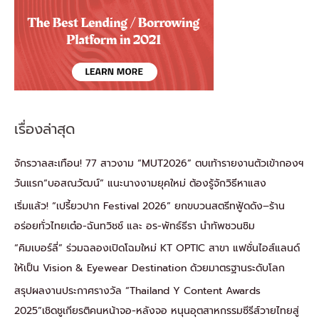
เรื่องล่าสุด
จักรวาลสะเทือน! 77 สาวงาม “MUT2026” ตบเท้ารายงานตัวเข้ากองฯ
วันแรก“บอสณวัฒน์” แนะนางงามยุคใหม่ ต้องรู้จักวิธีหาแสง
เริ่มแล้ว! “เปรี้ยวปาก Festival 2026” ยกขบวนสตรีทฟู้ดดัง–ร้าน
อร่อยทั่วไทยเต๋อ-ฉันทวิชช์ และ อร-พัทธ์ธีรา นำทัพชวนชิม
“คิมเบอร์ลี่” ร่วมฉลองเปิดโฉมใหม่ KT OPTIC สาขา แฟชั่นไอส์แลนด์
ให้เป็น Vision & Eyewear Destination ด้วยมาตรฐานระดับโลก
สรุปผลงานประกาศรางวัล “Thailand Y Content Awards
2025”เชิดชูเกียรติคนหน้าจอ-หลังจอ หนุนอุตสาหกรรมซีรีส์วายไทยสู่