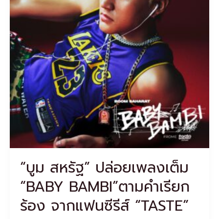
“BABY
BAMBI”ตาม
คำ
เรียก
ร้อง
จาก
แฟน
ซี
รีส์
“TASTE”
“บูม สหรัฐ” ปล่อยเพลงเต็ม
“BABY BAMBI”ตามคำเรียก
ร้อง จากแฟนซีรีส์ “TASTE”