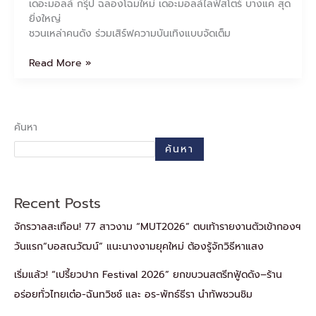
เดอะมอลล์ กรุ๊ป ฉลองโฉมใหม่ เดอะมอลล์ไลฟ์สโตร์ บางแค สุด
ยิ่งใหญ่
ชวนเหล่าคนดัง ร่วมเสิร์ฟความบันเทิงแบบจัดเต็ม
Read More »
ค้นหา
ค้นหา
Recent Posts
จักรวาลสะเทือน! 77 สาวงาม “MUT2026” ตบเท้ารายงานตัวเข้ากองฯ
วันแรก“บอสณวัฒน์” แนะนางงามยุคใหม่ ต้องรู้จักวิธีหาแสง
เริ่มแล้ว! “เปรี้ยวปาก Festival 2026” ยกขบวนสตรีทฟู้ดดัง–ร้าน
อร่อยทั่วไทยเต๋อ-ฉันทวิชช์ และ อร-พัทธ์ธีรา นำทัพชวนชิม