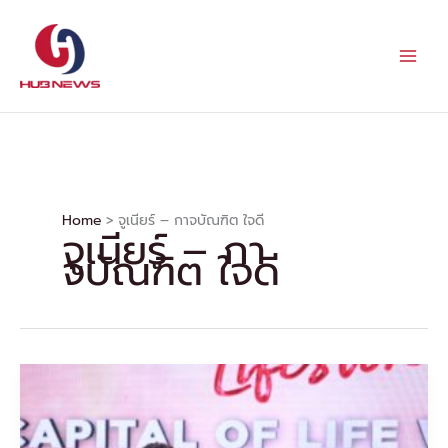
Skip
to
content
Home
จูเนียร์ – กาจบัณฑิต ใจดี
จูเนียร์ – กา
จบัณฑิต ใจดี
เดอะมอลล์
กรุ๊ป
ฉลอง
โฉม