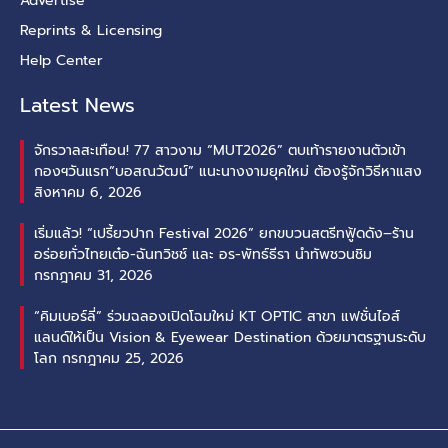
Advertise
Reprints & Licensing
Help Center
Latest News
จักรวาลสะเทือน! 77 สาวงาม “MUT2026” ตบเท้ารายงานตัวเข้า
กองฯวันแรก“บอสณวัฒน์” แนะนางงามยุคใหม่ ต้องรู้จักวิธีหาแสง
สิงหาคม 6, 2026
เริ่มแล้ว! “เปรี้ยวปาก Festival 2026” ยกขบวนสตรีทฟู้ดดัง–ร้าน
อร่อยทั่วไทยเต๋อ-ฉันทวิชช์ และ อร-พัทธ์ธีรา นำทัพชวนชิม
กรกฎาคม 31, 2026
“คิมเบอร์ลี่” ร่วมฉลองเปิดโฉมใหม่ KT OPTIC สาขา แฟชั่นไอส์
แลนด์ให้เป็น Vision & Eyewear Destination ด้วยมาตรฐานระดับ
โลก
กรกฎาคม 25, 2026