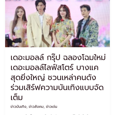
ใหม่
เดอะมอลล์
ไลฟ์
สโตร์
บางแค
สุด
ยิ่ง
ใหญ่
ชวน
เหล่า
เดอะมอลล์ กรุ๊ป ฉลองโฉมใหม่
คน
ดัง
เดอะมอลล์ไลฟ์สโตร์ บางแค
ร่วม
เสิร์ฟ
สุดยิ่งใหญ่ ชวนเหล่าคนดัง
ความ
บันเทิง
ร่วมเสิร์ฟความบันเทิงแบบจัด
แบบ
จัด
เต็ม
เต็ม
ข่าวบันเทิง
,
ข่าวสังคม
,
ข่าวเด่น