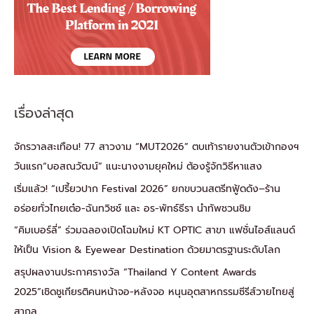
เรื่องล่าสุด
จักรวาลสะเทือน! 77 สาวงาม “MUT2026” ตบเท้ารายงานตัวเข้ากองฯ
วันแรก“บอสณวัฒน์” แนะนางงามยุคใหม่ ต้องรู้จักวิธีหาแสง
เริ่มแล้ว! “เปรี้ยวปาก Festival 2026” ยกขบวนสตรีทฟู้ดดัง–ร้าน
อร่อยทั่วไทยเต๋อ-ฉันทวิชช์ และ อร-พัทธ์ธีรา นำทัพชวนชิม
“คิมเบอร์ลี่” ร่วมฉลองเปิดโฉมใหม่ KT OPTIC สาขา แฟชั่นไอส์แลนด์
ให้เป็น Vision & Eyewear Destination ด้วยมาตรฐานระดับโลก
สรุปผลงานประกาศรางวัล “Thailand Y Content Awards
2025”เชิดชูเกียรติคนหน้าจอ-หลังจอ หนุนอุตสาหกรรมซีรีส์วายไทยสู่
สากล