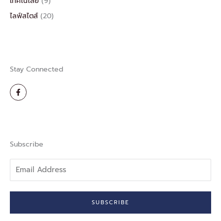
เทคโนโลยี
(9)
ไลฟ์สไตส์
(20)
Stay Connected
F
a
c
e
b
o
o
k
-
Subscribe
f
Email
Address
SUBSCRIBE