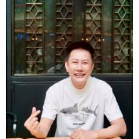
นั่ง
บอร์ด
“AJA”
มี
ผล
ทันที
ติด
อันดับ
4
ผู้
ถือ
หุ้น
ใหญ่
เผย
กลยุทธ์
การ
ตลาด
คู่
ขนาน
โซ
เชีย