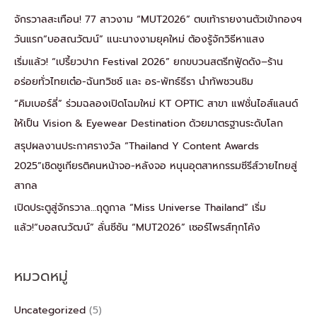
จักรวาลสะเทือน! 77 สาวงาม “MUT2026” ตบเท้ารายงานตัวเข้ากองฯ
วันแรก“บอสณวัฒน์” แนะนางงามยุคใหม่ ต้องรู้จักวิธีหาแสง
เริ่มแล้ว! “เปรี้ยวปาก Festival 2026” ยกขบวนสตรีทฟู้ดดัง–ร้าน
อร่อยทั่วไทยเต๋อ-ฉันทวิชช์ และ อร-พัทธ์ธีรา นำทัพชวนชิม
“คิมเบอร์ลี่” ร่วมฉลองเปิดโฉมใหม่ KT OPTIC สาขา แฟชั่นไอส์แลนด์
ให้เป็น Vision & Eyewear Destination ด้วยมาตรฐานระดับโลก
สรุปผลงานประกาศรางวัล “Thailand Y Content Awards
2025”เชิดชูเกียรติคนหน้าจอ-หลังจอ หนุนอุตสาหกรรมซีรีส์วายไทยสู่
สากล
เปิดประตูสู่จักรวาล…ฤดูกาล “Miss Universe Thailand” เริ่ม
แล้ว!“บอสณวัฒน์” ลั่นซีซัน “MUT2026” เซอร์ไพรส์ทุกโค้ง
หมวดหมู่
Uncategorized
(5)