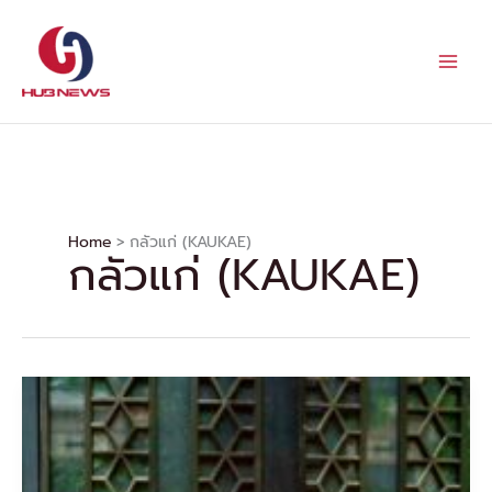
Skip
to
content
Home
กลัวแก่ (KAUKAE)
กลัวแก่ (KAUKAE)
“ณ
วัฒน์
อิสร
ไกร
ศีล”