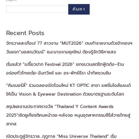
ค้นหา
Recent Posts
จักรวาลสะเทือน! 77 สาวงาม “MUT2026” ตบเท้ารายงานตัวเข้ากองฯ
วันแรก“บอสณวัฒน์” แนะนางงามยุคใหม่ ต้องรู้จักวิธีหาแสง
เริ่มแล้ว! “เปรี้ยวปาก Festival 2026” ยกขบวนสตรีทฟู้ดดัง–ร้าน
อร่อยทั่วไทยเต๋อ-ฉันทวิชช์ และ อร-พัทธ์ธีรา นำทัพชวนชิม
“คิมเบอร์ลี่” ร่วมฉลองเปิดโฉมใหม่ KT OPTIC สาขา แฟชั่นไอส์แลนด์
ให้เป็น Vision & Eyewear Destination ด้วยมาตรฐานระดับโลก
สรุปผลงานประกาศรางวัล “Thailand Y Content Awards
2025”เชิดชูเกียรติคนหน้าจอ-หลังจอ หนุนอุตสาหกรรมซีรีส์วายไทยสู่
สากล
เปิดประตูสู่จักรวาล…ฤดูกาล “Miss Universe Thailand” เริ่ม