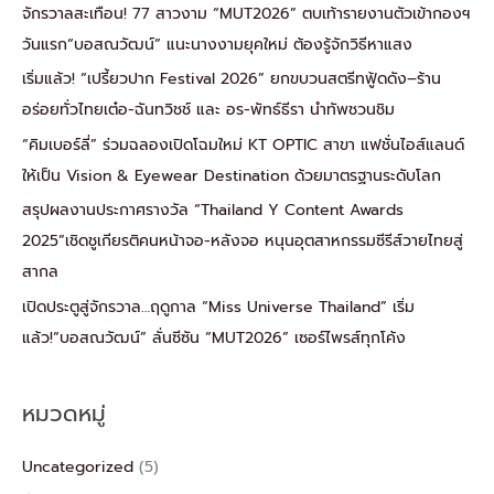
จักรวาลสะเทือน! 77 สาวงาม “MUT2026” ตบเท้ารายงานตัวเข้ากองฯ
วันแรก“บอสณวัฒน์” แนะนางงามยุคใหม่ ต้องรู้จักวิธีหาแสง
เริ่มแล้ว! “เปรี้ยวปาก Festival 2026” ยกขบวนสตรีทฟู้ดดัง–ร้าน
อร่อยทั่วไทยเต๋อ-ฉันทวิชช์ และ อร-พัทธ์ธีรา นำทัพชวนชิม
“คิมเบอร์ลี่” ร่วมฉลองเปิดโฉมใหม่ KT OPTIC สาขา แฟชั่นไอส์แลนด์
ให้เป็น Vision & Eyewear Destination ด้วยมาตรฐานระดับโลก
สรุปผลงานประกาศรางวัล “Thailand Y Content Awards
2025”เชิดชูเกียรติคนหน้าจอ-หลังจอ หนุนอุตสาหกรรมซีรีส์วายไทยสู่
สากล
เปิดประตูสู่จักรวาล…ฤดูกาล “Miss Universe Thailand” เริ่ม
แล้ว!“บอสณวัฒน์” ลั่นซีซัน “MUT2026” เซอร์ไพรส์ทุกโค้ง
หมวดหมู่
Uncategorized
(5)