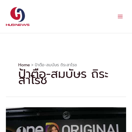
Skip
to
content
Home
ป้าตือ-สมบัษร ถิระสาโรช
ป้าตือ-สมบัษร ถิระ
สาโรช
ลูกเกด
“แฉ”
เกลี้ยง
ป้า