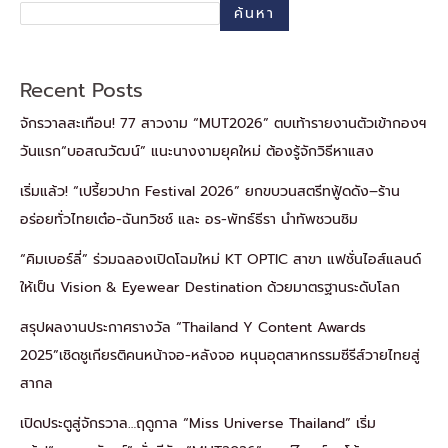
ค้นหา
Recent Posts
จักรวาลสะเทือน! 77 สาวงาม “MUT2026” ตบเท้ารายงานตัวเข้ากองฯ
วันแรก“บอสณวัฒน์” แนะนางงามยุคใหม่ ต้องรู้จักวิธีหาแสง
เริ่มแล้ว! “เปรี้ยวปาก Festival 2026” ยกขบวนสตรีทฟู้ดดัง–ร้าน
อร่อยทั่วไทยเต๋อ-ฉันทวิชช์ และ อร-พัทธ์ธีรา นำทัพชวนชิม
“คิมเบอร์ลี่” ร่วมฉลองเปิดโฉมใหม่ KT OPTIC สาขา แฟชั่นไอส์แลนด์
ให้เป็น Vision & Eyewear Destination ด้วยมาตรฐานระดับโลก
สรุปผลงานประกาศรางวัล “Thailand Y Content Awards
2025”เชิดชูเกียรติคนหน้าจอ-หลังจอ หนุนอุตสาหกรรมซีรีส์วายไทยสู่
สากล
เปิดประตูสู่จักรวาล…ฤดูกาล “Miss Universe Thailand” เริ่ม