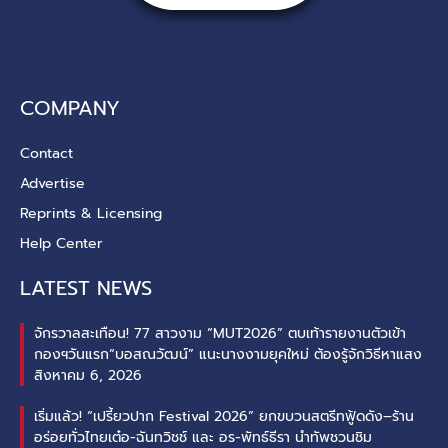
COMPANY
Contact
Advertise
Reprints & Licensing
Help Center
LATEST NEWS
จักรวาลสะเทือน! 77 สาวงาม “MUT2026” ตบเท้ารายงานตัวเข้า
กองฯวันแรก“บอสณวัฒน์” แนะนางงามยุคใหม่ ต้องรู้จักวิธีหาแสง
สิงหาคม 6, 2026
เริ่มแล้ว! “เปรี้ยวปาก Festival 2026” ยกขบวนสตรีทฟู้ดดัง–ร้าน
อร่อยทั่วไทยเต๋อ-ฉันทวิชช์ และ อร-พัทธ์ธีรา นำทัพชวนชิม