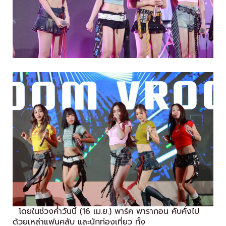
โดยในช่วงค่ำวันนี้ (16 เม.ย.) พาร์ค พารากอน คับคั่งไป
ด้วยเหล่าแฟนคลับ และนักท่องเที่ยว ทั้ง