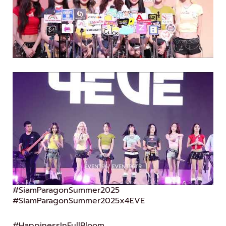
#SiamParagonSummer2025
#SiamParagonSummer2025x4EVE
#HappinessInFullBloom