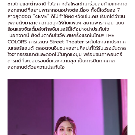
ชาวไทยและต่างชาติทั่วโลก หลั่งไหลเข้ามาร่วมส่งท้ายเทศกาล
สงกรานต์ที่สยามพารากอนอย่างต่อเนื่อง ทั้งนี้โชว์ของ 7
สาวสุดฮอต
“
4
EVE”
ก็ไม่ทำให้ผิดหวังเช่นเคย เรียกได้ว่าขน
เพลงดังมาสาดความสนุกให้กับแฟนๆ สยามพารากอน แบบ
ร้อนแรงจัดเต็มส่งท้ายซัมเมอร์นี้ได้อย่างน่าประทับใจ
นอกจากนี้ ยังตื่นตากับโชว์พิเศษครั้งแรกในไทย!! THE
COLORS การแสดง Street Theater ระดับโลกจากประเทศ
เนเธอร์แลนด์ ตลอดจนชื่นชมผลงานศิลปะที่ได้รับแรงบันดาล
ใจจากธรรมชาติและดอกไม้ในทุกแง่มุม พร้อมชมภาพยนตร์
สารคดีที่จะมอบรอยยิ้มและความสุข เป็นการปิดเทศกาล
สงกรานต์ด้วยความประทับใจ