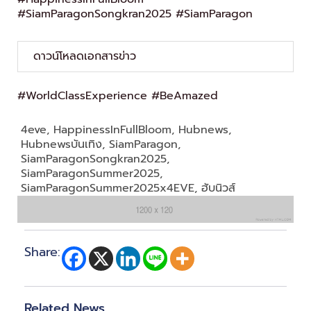
#SiamParagonSongkran2025 #SiamParagon
ดาวน์โหลดเอกสารข่าว
#WorldClassExperience #BeAmazed
4eve
,
HappinessInFullBloom
,
Hubnews
,
Hubnewsบันเทิง
,
SiamParagon
,
SiamParagonSongkran2025
,
SiamParagonSummer2025
,
SiamParagonSummer2025x4EVE
,
ฮับนิวส์
Share:
Related News