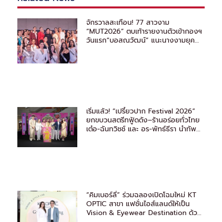
จักรวาลสะเทือน! 77 สาวงาม
“MUT2026” ตบเท้ารายงานตัวเข้ากองฯ
วันแรก“บอสณวัฒน์” แนะนางงามยุค
ใหม่ ต้องรู้จักวิธีหาแสง
เริ่มแล้ว! “เปรี้ยวปาก Festival 2026”
ยกขบวนสตรีทฟู้ดดัง–ร้านอร่อยทั่วไทย
เต๋อ-ฉันทวิชช์ และ อร-พัทธ์ธีรา นำทัพ
ชวนชิม
“คิมเบอร์ลี่” ร่วมฉลองเปิดโฉมใหม่ KT
OPTIC สาขา แฟชั่นไอส์แลนด์ให้เป็น
Vision & Eyewear Destination ด้วย
มาตรฐานระดับโลก