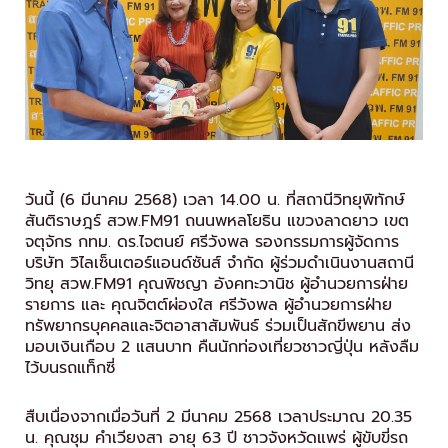
วันนี้ (6 มีนาคม 2568) เวลา 14.00 น. ที่สถานีวิทยุพิทักษ์
สันติราษฎร์ สวพ.FM91 ถนนพหลโยธิน แขวงลาดยาว เขต
จตุจักร กทม. ดร.ไจตนย์ ศรีวังพล รองกรรมการผู้จัดการ
บริษัท วิไลเซ็นเตอร์แอนด์ซันส์ จำกัด ผู้ร่วมดำเนินงานสถานี
วิทยุ สวพ.FM91 คุณพิชญา อังคทะวานิช ผู้อำนวยการฝ่าย
รายการ และ คุณจิตต์ผ่องใส ศรีวังพล ผู้อำนวยการฝ่าย
ทรัพยากรบุคคลและจิตอาสาสัมพันธ์ ร่วมเป็นสักขีพยาน ส่ง
มอบเงินเกือบ 2 แสนบาท คืนนักท่องเที่ยวชาวญี่ปุ่น หลังลืม
ไว้บนรถแท็กซี่
สืบเนื่องจากเมื่อวันที่ 2 มีนาคม 2568 เวลาประมาณ 20.35
น. คุณชุม คำเวียงสา อายุ 63 ปี ชาวจังหวัดแพร่ ผู้ขับขี่รถ