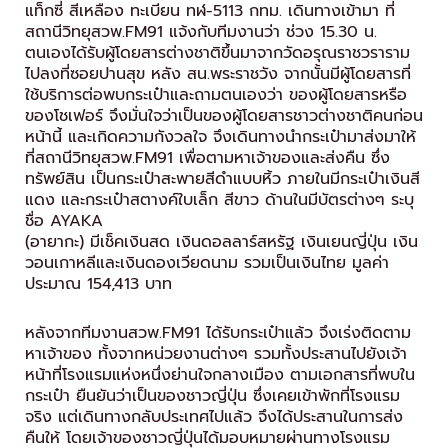
แท็กซี่ สีเหลือง ทะเบียน ทฬ-5113 กทม. เดินทางเข้ามา ที่
สถานีวิทยุสวพ.FM91 แจ้งกับทีมงานว่า ช่วง 15.30 น.
ตนเองได้รับผู้โดยสารต่างชาติขึ้นมาจากวัดอรุณราชวราราม
ไปลงที่ซอยปานสุข หลัง สน.พระราชวัง จากนั้นมีผู้โดยสารที่
ใช้บริการต่อพบกระเป๋าและถามตนเองว่า ของผู้โดยสารหรือ
ของโชเฟอร์ จึงมั่นใจว่าเป็นของผู้โดยสารชาวต่างชาติคนก่อน
หน้านี้ และเกิดความกังวลใจ จึงเดินทางนำกระเป๋ามาส่งมาให้
ที่สถานีวิทยุสวพ.FM91 เพื่อตามหาเจ้าของและส่งคืน ซึ่ง
ทรัพย์สิน เป็นกระเป๋าสะพายสีดำแบบหิ้ว ภายในมีกระเป๋าเงินสี
แดง และกระเป๋าสตางค์ใบเล็ก สีขาว ด้านในมีบัตรต่างๆ ระบุ
ชื่อ AYAKA
(อายากะ) มีเช็คเงินสด เงินดอลลาร์สหรัฐ เงินเยนญี่ปุ่น เงิน
วอนเกาหลีและเงินดองเวียดนาม รวมเป็นเงินไทย มูลค่า
ประมาณ 154,413 บาท
หลังจากทีมงานสวพ.FM91 ได้รับกระเป๋าแล้ว จึงเร่งติดตาม
หาเจ้าของ ทั้งจากหน่วยงานต่างๆ รวมทั้งประสานไปยังเจ้า
หน้าที่โรงแรมแห่งหนึ่งย่านใจกลางเมือง ตามเอกสารที่พบใน
กระเป๋า ยืนยันว่าเป็นของชาวญี่ปุ่น ซึ่งเคยเข้าพักที่โรงแรม
จริง แต่เดินทางกลับประเทศไปแล้ว จึงได้ประสานในการส่ง
คืนให้ โดยเจ้าของชาวญี่ปุ่นได้มอบหมายผ่านทางโรงแรม