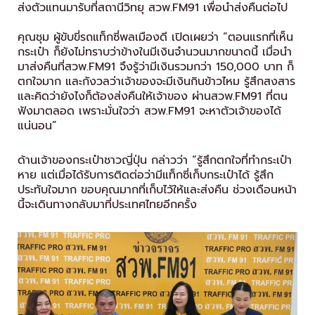
ส่งตัวแทนมารับที่สถานีวิทยุ สวพ.FM91 เพื่อนำส่งคืนต่อไป
คุณชุม ผู้ขับขี่รถแท็กซี่พลเมืองดี เปิดเผยว่า “ตอนแรกที่เห็น
กระเป๋า ก็ยังไม่ทราบว่าข้างในมีเงินจำนวนมากขนาดนี้ เมื่อนำ
มาส่งคืนที่สวพ.FM91 จึงรู้ว่ามีเงินรวมกว่า 150,000 บาท ก็
ตกใจมาก และกังวลว่าเจ้าของจะมีเงินกินข้าวไหม รู้สึกสงสาร
และคิดว่ายังไงก็ต้องส่งคืนให้เจ้าของ ผ่านสวพ.FM91 ที่ตน
ฟังมาตลอด เพราะมั่นใจว่า สวพ.FM91 จะหาตัวเจ้าของได้
แน่นอน”
ด้านเจ้าของกระเป๋าชาวญี่ปุ่น กล่าวว่า “รู้สึกตกใจที่ทำกระเป๋า
หาย แต่เมื่อได้รับการติดต่อว่ามีแท็กซี่เก็บกระเป๋าได้ รู้สึก
ประทับใจมาก ขอบคุณมากที่เก็บไว้ให้และส่งคืน ช่วงเดือนหน้า
นี้จะเดินทางกลับมาที่ประเทศไทยอีกครั้ง