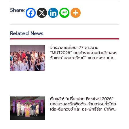
Share:
Related News
จักรวาลสะเทือน! 77 สาวงาม
“MUT2026” ตบเท้ารายงานตัวเข้ากองฯ
วันแรก“บอสณวัฒน์” แนะนางงามยุค
ใหม่ ต้องรู้จักวิธีหาแสง
เริ่มแล้ว! “เปรี้ยวปาก Festival 2026”
ยกขบวนสตรีทฟู้ดดัง–ร้านอร่อยทั่วไทย
เต๋อ-ฉันทวิชช์ และ อร-พัทธ์ธีรา นำทัพ
ชวนชิม