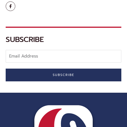
F
a
c
e
b
o
o
k
-
SUBSCRIBE
f
Email
Address
SUBSCRIBE