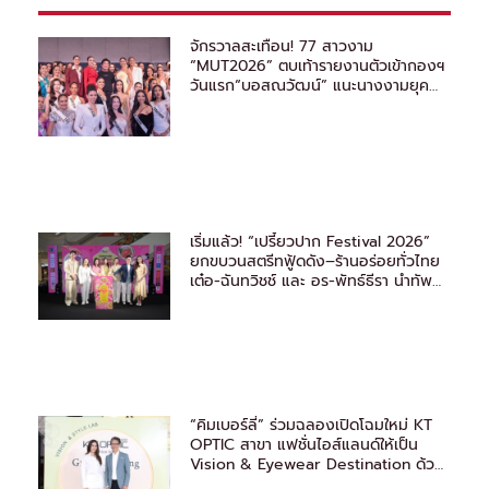
จักรวาลสะเทือน! 77 สาวงาม
“MUT2026” ตบเท้ารายงานตัวเข้ากองฯ
วันแรก“บอสณวัฒน์” แนะนางงามยุค
ใหม่ ต้องรู้จักวิธีหาแสง
เริ่มแล้ว! “เปรี้ยวปาก Festival 2026”
ยกขบวนสตรีทฟู้ดดัง–ร้านอร่อยทั่วไทย
เต๋อ-ฉันทวิชช์ และ อร-พัทธ์ธีรา นำทัพ
ชวนชิม
“คิมเบอร์ลี่” ร่วมฉลองเปิดโฉมใหม่ KT
OPTIC สาขา แฟชั่นไอส์แลนด์ให้เป็น
Vision & Eyewear Destination ด้วย
มาตรฐานระดับโลก