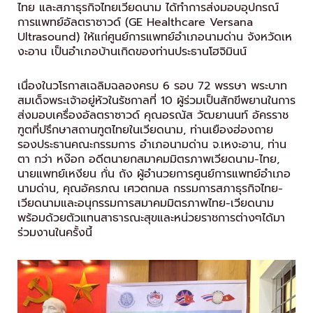
ไทย และสภาธุรกิจไทยเวียดนาม ได้ทำการส่งมอบอุปกรณ์
การแพทย์อัลตราซาวด์ (GE Healthcare Versana
Ultrasound) ให้แก่ศูนย์การแพทย์อำเภอนามด่าน จังหวัดเห
งะอาน เป็นอำเภอบ้านเกิดของท่านประธานโฮจิมินน์
เนื่องในวโรกาสเฉลิมฉลองครบ 6 รอบ 72 พรรษา พระบาท
สมเด็จพระเจ้าอยู่หัวในรัชกาลที่ 10 ผู้ร่วมเป็นสักขีพยานในการ
ส่งมอบเครื่องอัลตราซาวด์ คุณอรณัส วัฒยานนท์ อัครราช
ฑูตที่ปรึกษาสถานฑูตไทยในเวียดนาม, ท่านเยืองฮ่องถาย
รองประธานคณะกรรมการ อำเภอนามด่าน จ.เหงะอาน, ท่าน
ตา กว่า หง๊อก อดีตนายกสมาคมมิตรภาพเวียดนาม-ไทย,
นายแพทย์เหงียน กั่น ถัง ผู้อำนวยการศูนย์การแพทย์อำเภอ
นามด่าน, คุณอัครภณ เศวตกมล กรรมการสภาธุรกิจไทย-
เวียดนามและอนุกรรมการสมาคมมิตรภาพไทย-เวียดนาม
พร้อมด้วยตัวแทนสาธารณะสุขและหน่วยราชการต่างๆได้มา
ร่วมงานในครั้งนี้