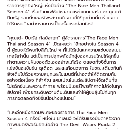
รายการสุดยิ่งใหญ่แห่งปีอย่าง “The Face Men Thailand
Season 4” เริ่มด้วยแฟชั่นโชว์จากเหล่าเมนเทอร์ และ คุณเต้
ปิยะรัฐ รวมถึงเซอร์ไพรส์ภายในงานที่ให้ทุกท่านที่มาร่วมงาน
ได้รับชมตัวอย่างรายการเป็นครั้งแรกก่อนใคร!
“คุณเต้- ปิยะรัฐ กัลย์จาฤก” ผู้จัดรายการ“The Face Men
Thailand Season 4” เปิดเผยว่า “อีกอย่างใน Season 4
นี้ ผู้ชมจะได้พบกับสีสันใหม่ ๆ ที่ไม่ได้เน้นแค่ความแซ่บของเมน
เทอร์เท่านั้น แต่เป็นการปลุกพลังนักสู้ของคนรุ่นใหม่ให้ลุกขึ้น
ทำตามความฝันของตัวเองอย่างแท้จริง ตลอดทั้งซีซั่นการ
แข่งขันจะเข้มข้น ดุเดือด และสะเทือนวงการ ในขณะเดียวกันก็
ยังเต็มไปด้วยความสนุกและโมเมนต์ที่น่าจดจำให้ติดตามกัน
อย่างต่อเนื่อง ที่สำคัญ แคมเปญในแต่ละสัปดาห์จัดเต็มทั้ง
โปรดักชันและความท้าทาย พร้อมมีเซอร์ไพรส์ที่คาดไม่ถึงในทุก
สัปดาห์ เพื่อยกระดับความตื่นเต้นและทำให้ผู้ชมลุ้นไปกับทุก
ภารกิจตลอดทั้งซีซั่นนี้อย่างแน่นอน”
“และอีกหนึ่งความพิเศษของรายการ The Face Men
Season 4 ครั้งนี้ หนึ่งใน ชาเลนจ์ จะได้รับแรงบันดาลใจจาก
ภาพยนตร์ฟอร์มยักษ์อย่าง The Devil Wears Prada 2