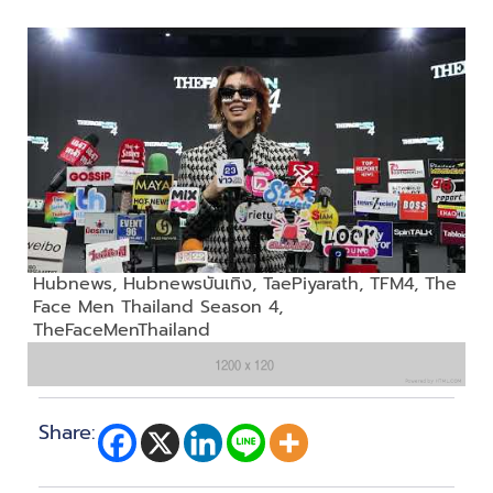
Hubnews
,
Hubnewsบันเทิง
,
TaePiyarath
,
TFM4
,
The
Face Men Thailand Season 4
,
TheFaceMenThailand
Share: