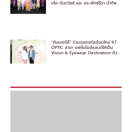
เต๋อ-ฉันทวิชช์ และ อร-พัทธ์ธีรา นำทัพ
ชวนชิม
“คิมเบอร์ลี่” ร่วมฉลองเปิดโฉมใหม่ KT
OPTIC สาขา แฟชั่นไอส์แลนด์ให้เป็น
Vision & Eyewear Destination ด้วย
มาตรฐานระดับโลก