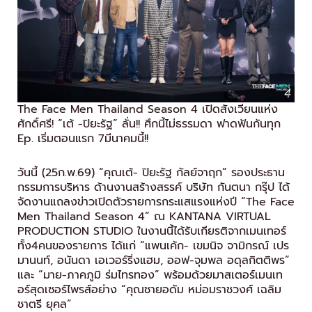
The Face Men Thailand Season 4 เปิดสังเวียนแห่ง
ศักดิ์ศรี! “เต้ -ปิยะรัฐ” ลั่น!! ศึกนี้ไม่ธรรมดา ฟาดฟันกันทุก
Ep. เริ่มตอนแรก 7มีนาคมนี้!!
วันนี้ (25ก.พ.69) “คุณเต้- ปิยะรัฐ กัลย์จาฤก” รองประธาน
กรรมการบริหาร ด้านงานสร้างสรรค์ บริษัท กันตนา กรุ๊ป ได้
จัดงานแถลงข่าวเปิดตัวรายการกระแสแรงแห่งปี “The Face
Men Thailand Season 4” ณ KANTANA VIRTUAL
PRODUCTION STUDIO ในงานนี้ได้รับเกียรติจากเมนเทอร์
ทั้ง4คนของรายการ ได้แก่ “แพนเค้ก- เขมนิจ จามิกรณ์ เปร
มานนท์, อนันดา เอเวอร์ริ่งแฮม, ออฟ-จุมพล อดุลกิตติพร”
และ “มาย-ภาคภูมิ ร่มไทรทอง” พร้อมด้วยมาสเตอร์เมนเท
อร์สุดเซอร์ไพรส์อย่าง “คุณชายอดัม หม่อมราชวงศ์ เฉลิม
ชาตรี ยุคล”