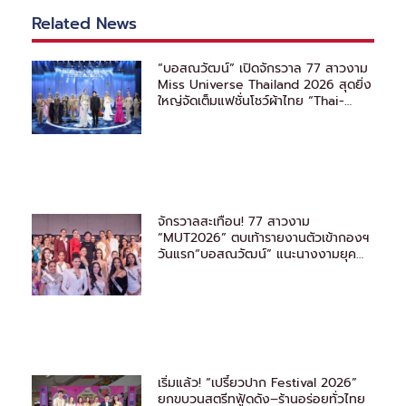
Related News
“บอสณวัฒน์” เปิดจักรวาล 77 สาวงาม
Miss Universe Thailand 2026 สุดยิ่ง
ใหญ่จัดเต็มแฟชั่นโชว์ผ้าไทย “Thai-
Avant Garde”
จักรวาลสะเทือน! 77 สาวงาม
“MUT2026” ตบเท้ารายงานตัวเข้ากองฯ
วันแรก“บอสณวัฒน์” แนะนางงามยุค
ใหม่ ต้องรู้จักวิธีหาแสง
เริ่มแล้ว! “เปรี้ยวปาก Festival 2026”
ยกขบวนสตรีทฟู้ดดัง–ร้านอร่อยทั่วไทย