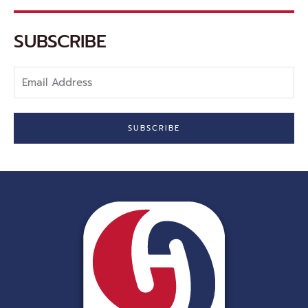
o
o
k
-
SUBSCRIBE
f
Email
Address
SUBSCRIBE