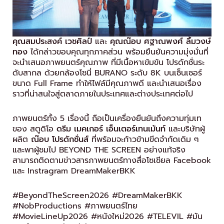
คุณสมประสงค์ เวชศิลป์
และ
คุณณ๊อบ ศฐาณพงศ์ ลิ้มวงษ์
ทอง
ได้กล่าวขอบคุณทุกภาคส่วน พร้อมยืนยันความมุ่งมั่นที่
จะนำเสนอภาพยนตร์คุณภาพ ที่มีเนื้อหาเข้มข้น โปรดักชั่นระ
ดับสากล ด้วยกล้องโซนี่ BURANO ระดับ 8K บนเซ็นเซอร์
ขนาด Full Frame ทำให้ไฟล์มีคุณภาพดี และนำเสนอเรื่อง
ราวที่น่าสนใจสู่ตลาดภายในประเทศและต่างประเทศต่อไป
ภาพยนตร์ทั้ง 5 เรื่องนี้ ถือเป็นเครื่องยืนยันถึงความทุ่มเท
ของ สตูดิโอ
ดรีม เมคเกอร์ เอ็นเตอร์เทนเม้นท์
และบริษัทผู้
ผลิต
ณ๊อบ โปรดักชั่นส์
ที่พร้อมจะก้าวข้ามขีดจำกัดเดิม ๆ
และพาผู้ชมไป BEYOND THE SCREEN อย่างแท้จริง
สามารถติดตามข่าวสารภาพยนตร์ทางสื่อโซเชียล Facebook
และ Instragram DreamMakerBKK
#BeyondTheScreen2026 #DreamMakerBKK
#NobProductions #ภาพยนตร์ไทย
#MovieLineUp2026 #หนังใหม่2026 #TELEVIL #มัน