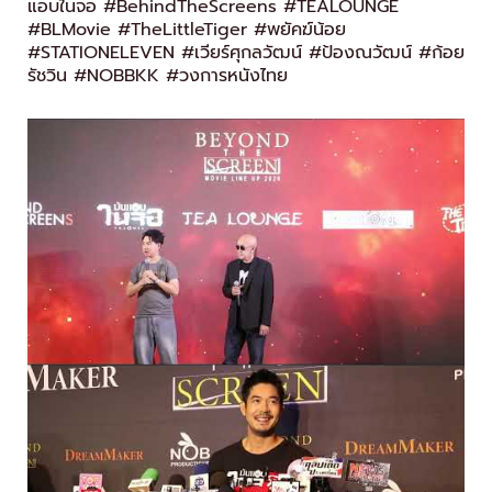
แอบในจอ #BehindTheScreens #TEALOUNGE
#BLMovie #TheLittleTiger #พยัคฆ์น้อย
#STATIONELEVEN #เวียร์ศุกลวัฒน์ #ป้องณวัฒน์ #ก้อย
รัชวิน #NOBBKK #วงการหนังไทย