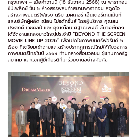
กรุงเทพฯ – เมื่อค่ำวานนี้ (18 ธันวาคม 2568) ณ พารากอน
ซีนีเพล็กซ์ ชั้น 5 ห้างสรรพสินค้าสยามพารากอน สตูดิโอ
สร้างภาพยนตร์ไฟแรง
ดรีม เมคเกอร์ เอ็นเตอร์เทนเม้นท์
และบริษัทผู้ผลิต
ณ๊อบ โปรดักชั่นส์
โดยผู้บริหาร
คุณสม
ประสงค์ เวชศิลป์
และ
คุณณ๊อบ ศฐาณพงศ์ ลิ้มวงษ์ทอง
ได้จัดงานแถลงข่าวใหญ่ประจำปี
“BEYOND THE SCREEN
MOVIE LINE UP 2026”
เพื่อเปิดโผภาพยนตร์ฟอร์มดี 5
เรื่อง ที่เตรียมเข้าฉายและสร้างปรากฏการณ์ใหม่ให้กับวงการ
ภาพยนตร์ไทยในปี 2569 ท่ามกลางสื่อมวลชน ผู้แทนภาครัฐ
สมาคม และแขกผู้มีเกียรติที่มาร่วมงานอย่างคับคั่ง