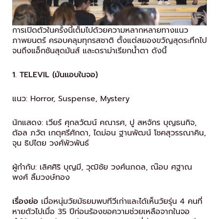
การเปิดตัวในครั้งนี้เต็มไปด้วยความหลากหลายทางแนว
ภาพยนตร์ ครอบคลุมทุกรสชาติ ตั้งแต่สยองขวัญสุดระทึกไป
จนถึงแอ็กชันสุดมันส์ และดราม่าเรียกน้ำตา ดังนี้
1. TELEVIL (มันแอบในจอ)
แนว: Horror, Suspense, Mystery
นักแสดง: เวียร์ ศุกลวัฒน์ คณารศ, ปู สหจักร บุญธนกิจ,
ต้อล ภวัต เกตุศรีศักดา, ไดม่อน ฐานพัฒน์ โชคสุวรรณาคิน,
จุน ธิปไตย วงศ์พัวพันธ์
ผู้กำกับ: เลิศศิริ บุญมี, วุฒิชัย วงศ์นภดล, ณ๊อบ ศฐาณ
พงศ์ ลิ้มวงษ์ทอง
เรื่องย่อ
เมื่อหนุ่มวัยมัธยมพบทีวีเก่าและได้เห็นวัยรุ่น 4 คนที่
หายตัวไปเมื่อ 35 ปีก่อนร้องขอความช่วยเหลือจากในจอ