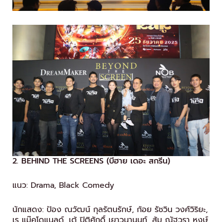
2. BEHIND THE SCREENS (บีฮาย เดอะ สกรีน)
แนว: Drama, Black Comedy
นักแสดง: ป้อง ณวัฒน์ กุลรัตนรักษ์, ก้อย รัชวิน วงศ์วิริยะ,
เร แม๊คโดแนลด์, เต้ ปิติศักดิ์ เยาวนานนท์, ส้ม ณัฐวรา หงษ์