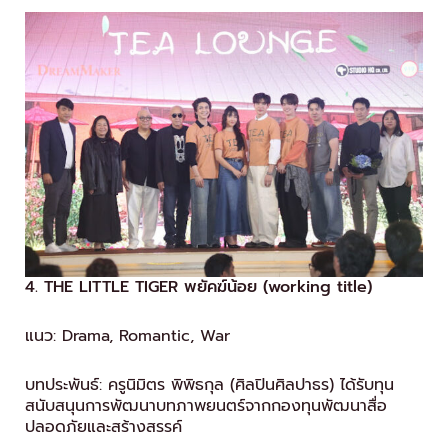
4. THE LITTLE TIGER พยัคฆ์น้อย (working title)
แนว: Drama, Romantic, War
บทประพันธ์: ครูนิมิตร พิพิธกุล (ศิลปินศิลปาธร) ได้รับทุน
สนับสนุนการพัฒนาบทภาพยนตร์จากกองทุนพัฒนาสื่อ
ปลอดภัยและสร้างสรรค์