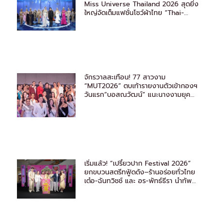
Miss Universe Thailand 2026 สุดยิ่ง
ใหญ่จัดเต็มแฟชั่นโชว์ผ้าไทย “Thai-
Avant Garde”
จักรวาลสะเทือน! 77 สาวงาม
“MUT2026” ตบเท้ารายงานตัวเข้ากองฯ
วันแรก“บอสณวัฒน์” แนะนางงามยุค
ใหม่ ต้องรู้จักวิธีหาแสง
เริ่มแล้ว! “เปรี้ยวปาก Festival 2026”
ยกขบวนสตรีทฟู้ดดัง–ร้านอร่อยทั่วไทย
เต๋อ-ฉันทวิชช์ และ อร-พัทธ์ธีรา นำทัพ
ชวนชิม