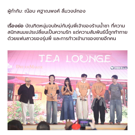
ผู้กำกับ: ณ๊อบ ศฐาณพงศ์ ลิ้มวงษ์ทอง
เรื่องย่อ
บัณฑิตหนุ่มจบใหม่กับรุ่นพี่เจ้าของร้านน้ำชา ที่ความ
สนิทสนมแปรเปลี่ยนเป็นความรัก แต่ความสัมพันธ์นี้ถูกท้าทาย
ด้วยแฟนสาวของรุ่นพี่ และการก้าวเข้ามาของชายอีกคน