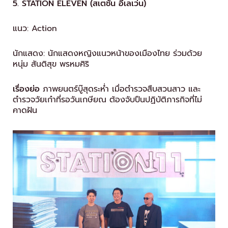
5. STATION ELEVEN (สเตชั่น อีเลเว่น)
แนว: Action
นักแสดง: นักแสดงหญิงแนวหน้าของเมืองไทย ร่วมด้วย
หนุ่ม สันติสุข พรหมศิริ
เรื่องย่อ
ภาพยนตร์บู๊สุดระห่ำ เมื่อตำรวจสืบสวนสาว และ
ตำรวจวัยเก๋าที่รอวันเกษียณ ต้องจับปืนปฏิบัติภารกิจที่ไม่
คาดฝัน