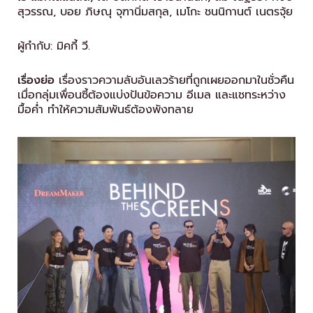
สุวรรณ, บอย ภิษณุ จุฑานิ่มสกุล, เมโกะ ชนนิกานต์ เนตรจุ้ย
ผู้กำกับ: มิคกี้ วี.
เรื่องย่อ
เรื่องราวความลับอันเลวร้ายที่ถูกเผยออกมาในชั่วคืน
เมื่อกลุ่มเพื่อนซี้ต้องแบ่งปันข้อความ อีเมล และแชทระหว่าง
มื้อค่ำ ทำให้ความสัมพันธ์ต้องพังทลาย