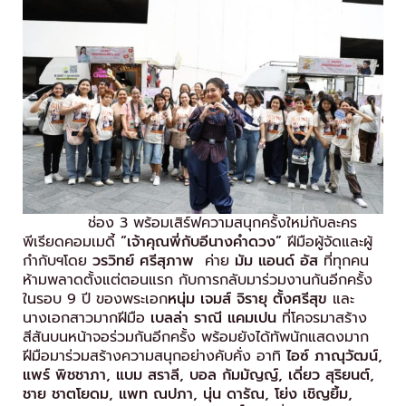
ช่อง 3 พร้อมเสิร์ฟความสนุกครั้งใหม่กับละคร
พีเรียดคอมเมดี้
“เจ้าคุณพี่กับอีนางคำดวง”
ฝีมือผู้จัดและผู้
กำกับฯโดย
วรวิทย์ ศรีสุภาพ
ค่าย
มัม แอนด์ อัส
ที่ทุกคน
ห้ามพลาดตั้งแต่ตอนแรก กับการกลับมาร่วมงานกันอีกครั้ง
ในรอบ 9 ปี ของพระเอก
หนุ่ม เจมส์ จิรายุ ตั้งศรีสุข
และ
นางเอกสาวมากฝีมือ
เบลล่า ราณี แคมเปน
ที่โคจรมาสร้าง
สีสันบนหน้าจอร่วมกันอีกครั้ง พร้อมยังได้ทัพนักแสดงมาก
ฝีมือมาร่วมสร้างความสนุกอย่างคับคั่ง อาทิ
ไอซ์ ภาณุวัฒน์
,
แพร์ พิชชาภา, แบม สราลี, บอล กัมมัญญ์, เดี่ยว สุริยนต์,
ชาย ชาตโยดม, แพท ณปภา, นุ่น ดารัณ, โย่ง เชิญยิ้ม,