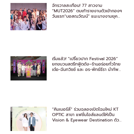
จักรวาลสะเทือน! 77 สาวงาม
“MUT2026” ตบเท้ารายงานตัวเข้ากองฯ
วันแรก“บอสณวัฒน์” แนะนางงามยุค
ใหม่ ต้องรู้จักวิธีหาแสง
เริ่มแล้ว! “เปรี้ยวปาก Festival 2026”
ยกขบวนสตรีทฟู้ดดัง–ร้านอร่อยทั่วไทย
เต๋อ-ฉันทวิชช์ และ อร-พัทธ์ธีรา นำทัพ
ชวนชิม
“คิมเบอร์ลี่” ร่วมฉลองเปิดโฉมใหม่ KT
OPTIC สาขา แฟชั่นไอส์แลนด์ให้เป็น
Vision & Eyewear Destination ด้วย
มาตรฐานระดับโลก