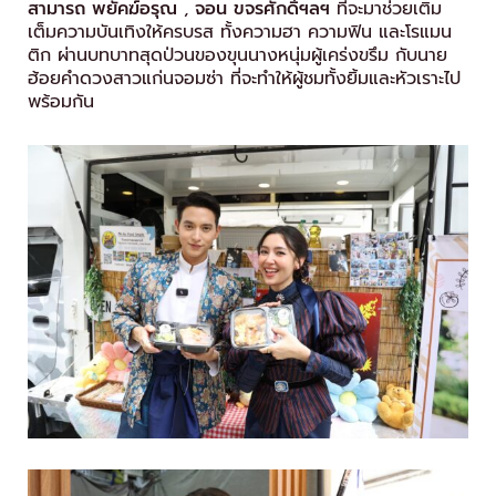
สามารถ พยัคฆ์อรุณ
,
จอน ขจรศักดิ์ฯลฯ
ที่จะมาช่วยเติม
เต็มความบันเทิงให้ครบรส ทั้งความฮา ความฟิน และโรแมน
ติก ผ่านบทบาทสุดป่วนของขุนนางหนุ่มผู้เคร่งขรึม กับนาย
ฮ้อยคำดวงสาวแก่นจอมซ่า ที่จะทำให้ผู้ชมทั้งยิ้มและหัวเราะไป
พร้อมกัน