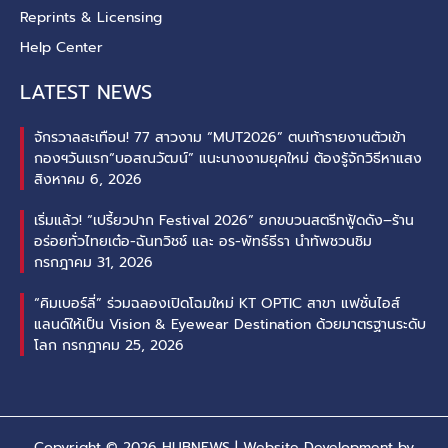
Reprints & Licensing
Help Center
LATEST NEWS
จักรวาลสะเทือน! 77 สาวงาม “MUT2026” ตบเท้ารายงานตัวเข้า
กองฯวันแรก“บอสณวัฒน์” แนะนางงามยุคใหม่ ต้องรู้จักวิธีหาแสง
สิงหาคม 6, 2026
เริ่มแล้ว! “เปรี้ยวปาก Festival 2026” ยกขบวนสตรีทฟู้ดดัง–ร้าน
อร่อยทั่วไทยเต๋อ-ฉันทวิชช์ และ อร-พัทธ์ธีรา นำทัพชวนชิม
กรกฎาคม 31, 2026
“คิมเบอร์ลี่” ร่วมฉลองเปิดโฉมใหม่ KT OPTIC สาขา แฟชั่นไอส์
แลนด์ให้เป็น Vision & Eyewear Destination ด้วยมาตรฐานระดับ
โลก
กรกฎาคม 25, 2026
Copyright © 2026 HUBNEWS | Website Development by