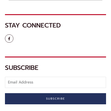
STAY CONNECTED
F
a
c
e
b
o
o
k
-
SUBSCRIBE
f
Email
Address
SUBSCRIBE