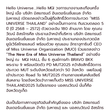
Hello Universe….Hello MGI วงการนางงามสะเทือนครั้ง
ใหญ่ เมื่อ บริษัท มิสแกรนด์ อินเตอร์เนชั่นแนล จำกัด
(มหาชน) เปิดแถลงข่าวเป็นผู้ถือสิทธิ์จัดการประกวด “MISS
UNIVERSE THAILAND” อย่างเป็นทางการ กินรวบตลอด 5
ปี (ปี 2568 – 2572) ด้วยวงเงิน 180 ล้านบาท โดย คุณณ
วัฒน์ อิสรไกรศีล ประธานเจ้าหน้าที่บริหาร บริษัท มิสแกรนด์
อินเตอร์เนชั่นแนล จำกัด (มหาชน) ประธานกองประกวดมิส
ยูนิเวิร์สไทยแลนด์ พร้อมด้วย คุณแอน จักราจุฑาธิบดิ์ CEO
of Miss Universe Organization (MUO) ร่วมแถลงข่าว
“The New Era of Miss Universe Thailand
” อย่างยิ่ง
ใหญ่ ณ MGI HALL ชั้น 6 ศูนย์การค้า BRAVO BKK
พระราม 9 พร้อมเปิดตัว PD MUT2025 คว้าลิขสิทธิ์จัดการ
ประกวด MUT ระดับจังหวัดแล้วกว่า 50 จังหวัด เผยโฉมผู้
เข้าประกวด Road To MUT2025 ท่ามกลางแฟนคลับเชียร์
ล้นหลาม โดยจังหวัดเจ้าภาพเก็บตัว MISS UNIVERSE
THAILAND2025 ในปีแรกของ บอสณวัฒน์ นั่นก็คือ
จังหวัดภูเก็ต
นับเป็นโอกาสทางธุรกิจอันสำคัญยิ่งของ บริษัท มิสแกรนด์
อินเตอร์เนชั่นแนล จำกัด (มหาชน) และ บอสณวัฒน์ อิสรไกร