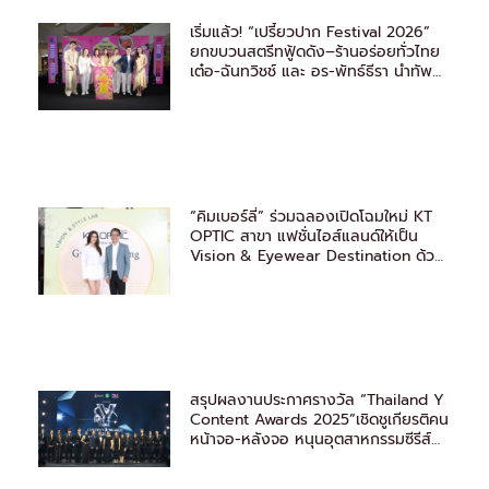
เริ่มแล้ว! “เปรี้ยวปาก Festival 2026”
ยกขบวนสตรีทฟู้ดดัง–ร้านอร่อยทั่วไทย
เต๋อ-ฉันทวิชช์ และ อร-พัทธ์ธีรา นำทัพ
ชวนชิม
“คิมเบอร์ลี่” ร่วมฉลองเปิดโฉมใหม่ KT
OPTIC สาขา แฟชั่นไอส์แลนด์ให้เป็น
Vision & Eyewear Destination ด้วย
มาตรฐานระดับโลก
สรุปผลงานประกาศรางวัล “Thailand Y
Content Awards 2025”เชิดชูเกียรติคน
หน้าจอ-หลังจอ หนุนอุตสาหกรรมซีรีส์
วายไทยสู่สากล