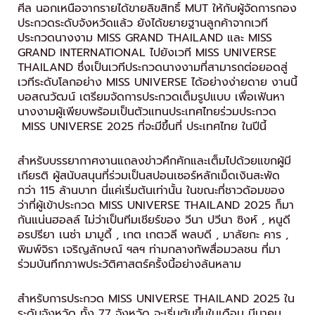
ศีล นอกเหนือจากรายได้ขายลิขสิทธิ์ MUT ให้กับผู้จัดการกอง
ประกวดระดับจังหวัดแล้ว ยังได้ขยายฐานลูกค้าจากเวที
ประกวดนางงาม MISS GRAND THAILAND และ MISS
GRAND INTERNATIONAL ไปยังเวที MISS UNIVERSE
THAILAND ซึ่งเป็นเวทีประกวดนางงามที่สามารถต่อยอดสู่
เวทีระดับโลกอย่าง MISS UNIVERSE ได้อย่างง่ายดาย งานนี้
บอสณวัฒน์ เตรียมจัดการประกวดเต็มรูปแบบ เพื่อเฟ้นหา
นางงามผู้เพียบพร้อมเป็นตัวแทนประเทศไทยร่วมประกวด
MISS UNIVERSE 2025 ที่จะมีขึ้นที่ ประเทศไทย ในปีนี้
สำหรับบรรยากาศงานแถลงข่าวคึกคักและเต็มไปด้วยแขกผู้มี
เกียรติ ผู้สนับสนุนที่ร่วมเป็นสปอนเซอร์หลักเม็ดเงินสะพัด
กว่า 115 ล้านบาท นี่แค่เริ่มต้นเท่านั้น ในขณะที่ชาวด้อมของ
ว่าที่ผู้เข้าประกวด MISS UNIVERSE THAILAND 2025 ก็มา
กันแน่นฮอลล์ ไม่ว่าเป็นทีมเชียร์ของ วีนา ปวีนา ซิงห์ , หนูดี
อรปรียา เนซ่า มามูดี้ , เกต เกตวลี พลบดี , มาลัยกะ คาร ,
พิมพ์จิรา เจริญลักษณ์ ฯลฯ ท่ามกลางทัพสื่อมวลชน ที่มา
ร่วมบันทึกภาพประวัติศาสตร์ครั้งนี้อย่างล้นหลาม
สำหรับการประกวด MISS UNIVERSE THAILAND 2025 ใน
ระดับจังหวัด ทั้ง 77 จังหวัด จะเริ่มต้นขึ้นในเดือน มีนาคม