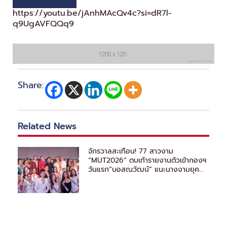
https://youtu.be/jAnhMAcQv4c?si=dR7l-
q9UgAVFQQq9
Share:
Related News
จักรวาลสะเทือน! 77 สาวงาม
“MUT2026” ตบเท้ารายงานตัวเข้ากองฯ
วันแรก“บอสณวัฒน์” แนะนางงามยุค
ใหม่ ต้องรู้จักวิธีหาแสง